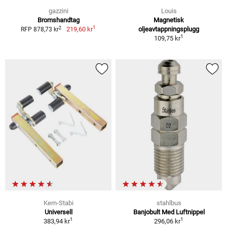
gazzini
Louis
Bromshandtag
Magnetisk
1
2
219,60 kr
oljeavtappningsplugg
RFP 878,73 kr
1
109,75 kr
Kern-Stabi
stahlbus
Universell
Banjobult Med Luftnippel
1
1
383,94 kr
296,06 kr