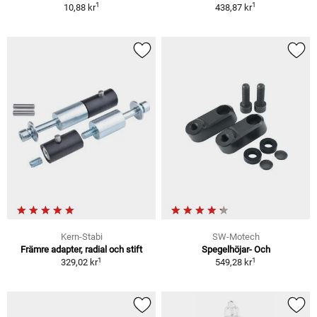
1
1
10,88 kr
438,87 kr
Kern-Stabi
SW-Motech
Främre adapter, radial och stift
Spegelhöjar- Och
1
1
329,02 kr
549,28 kr