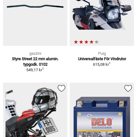
gazzini
Puig
Styre Street 22 mm alumin.
Universalfäste För Vindrutor
1
typgodk. 0102
615,08 kr
1
549,17 kr