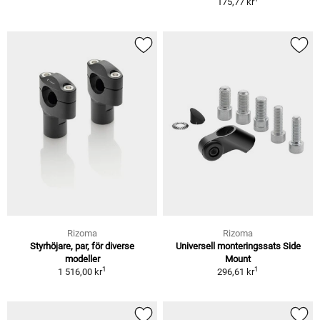
175,77 kr
Rizoma
Rizoma
Styrhöjare, par, för diverse
Universell monteringssats Side
modeller
Mount
1
1
1 516,00 kr
296,61 kr