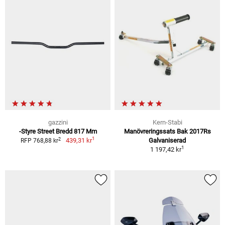
gazzini
Kern-Stabi
-Styre Street Bredd 817 Mm
Manövreringssats Bak 2017Rs
1
2
439,31 kr
Galvaniserad
RFP 768,88 kr
1
1 197,42 kr