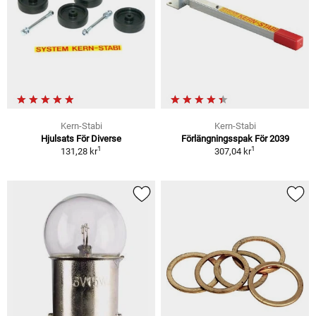
Kern-Stabi
Kern-Stabi
Hjulsats För Diverse
Förlängningsspak För 2039
1
1
131,28 kr
307,04 kr