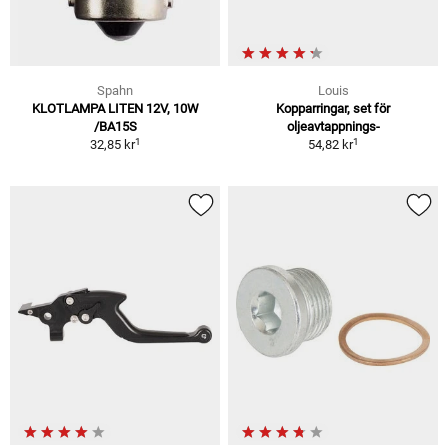
Spahn
Louis
KLOTLAMPA LITEN 12V, 10W
Kopparringar, set för
/BA15S
oljeavtappnings-
1
1
32,85 kr
54,82 kr