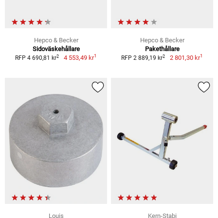
Hepco & Becker
Hepco & Becker
Sidoväskehållare
Pakethållare
1
1
2
2
4 553,49 kr
2 801,30 kr
RFP 4 690,81 kr
RFP 2 889,19 kr
Louis
Kern-Stabi