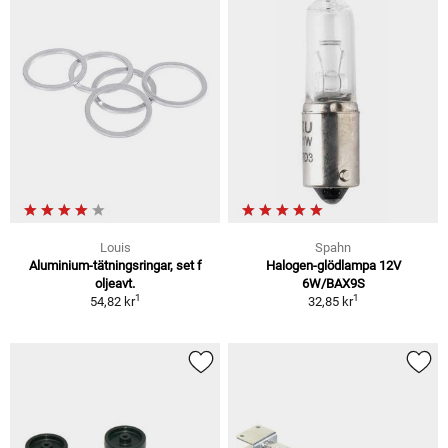
Louis
Spahn
Aluminium-tätningsringar, set f
Halogen-glödlampa 12V
oljeavt.
6W/BAX9S
1
1
54,82 kr
32,85 kr