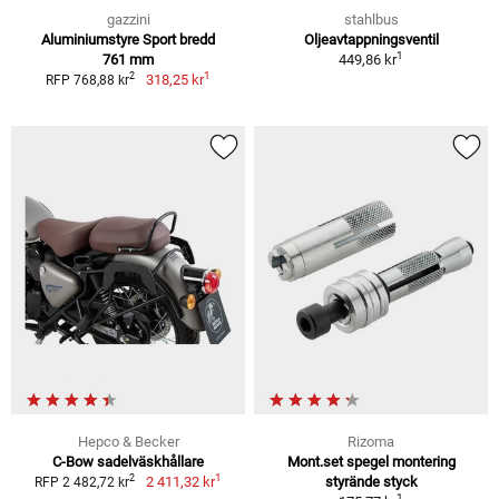
gazzini
stahlbus
Aluminiumstyre Sport bredd
Oljeavtappningsventil
1
761 mm
449,86 kr
1
2
318,25 kr
RFP 768,88 kr
Hepco & Becker
Rizoma
C-Bow sadelväskhållare
Mont.set spegel montering
1
2
2 411,32 kr
styrände styck
RFP 2 482,72 kr
1