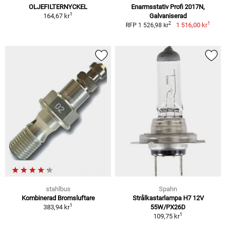
OLJEFILTERNYCKEL
Enarmsstativ Profi 2017N,
1
164,67 kr
Galvaniserad
1
2
1 516,00 kr
RFP 1 526,98 kr
stahlbus
Spahn
Kombinerad Bromsluftare
Strålkastarlampa H7 12V
1
383,94 kr
55W/PX26D
1
109,75 kr