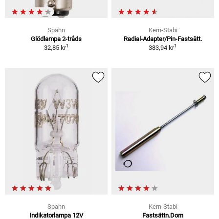
Spahn
Kern-Stabi
Glödlampa 2-tråds
Radial-Adapter/Pin-Fastsätt.
1
1
32,85 kr
383,94 kr
Spahn
Kern-Stabi
Indikatorlampa 12V
Fastsättn.Dorn