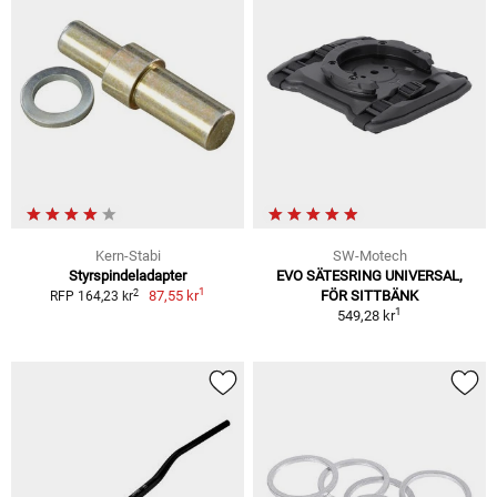
Kern-Stabi
SW-Motech
Styrspindeladapter
EVO SÄTESRING UNIVERSAL,
1
2
87,55 kr
FÖR SITTBÄNK
RFP 164,23 kr
1
549,28 kr