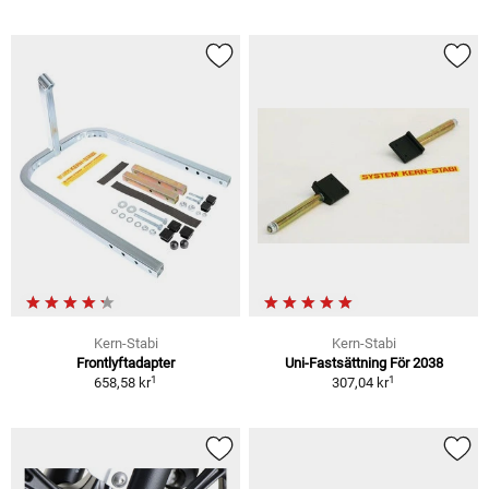
Kern-Stabi
Kern-Stabi
Frontlyftadapter
Uni-Fastsättning För 2038
1
1
658,58 kr
307,04 kr