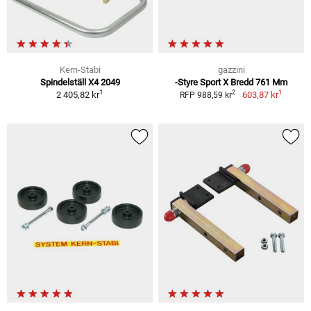
Kern-Stabi
gazzini
Spindelställ X4 2049
-Styre Sport X Bredd 761 Mm
1
1
2
2 405,82 kr
603,87 kr
RFP 988,59 kr