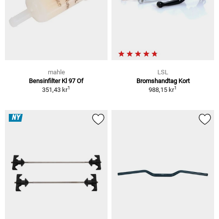
mahle
LSL
Bensinfilter Kl 97 Of
Bromshandtag Kort
1
1
351,43 kr
988,15 kr
NY