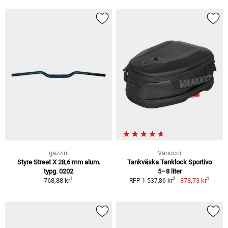
gazzini
Vanucci
Styre Street X 28,6 mm alum.
Tankväska Tanklock Sportivo
typg. 0202
5–8 liter
1
1
2
768,88 kr
878,73 kr
RFP 1 537,86 kr