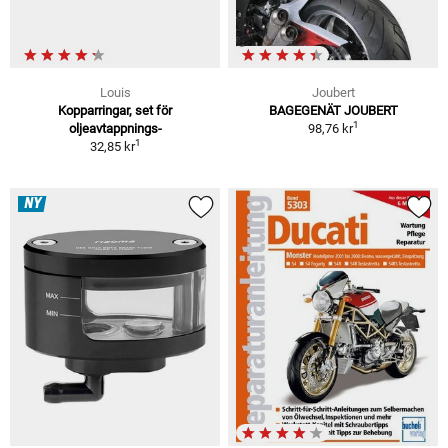
Louis
Joubert
Kopparringar, set för
BAGEGENÄT JOUBERT
1
oljeavtappnings-
98,76 kr
1
32,85 kr
NY