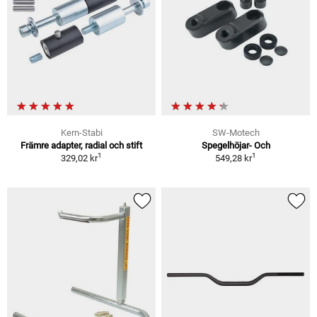
Kern-Stabi
SW-Motech
Främre adapter, radial och stift
Spegelhöjar- Och
1
1
329,02 kr
549,28 kr