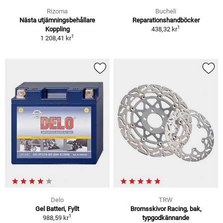
Rizoma
Bucheli
Nästa utjämningsbehållare
Reparationshandböcker
1
Koppling
438,32 kr
1
1 208,41 kr
Delo
TRW
Gel Batteri, Fyllt
Bromsskivor Racing, bak,
1
988,59 kr
typgodkännande