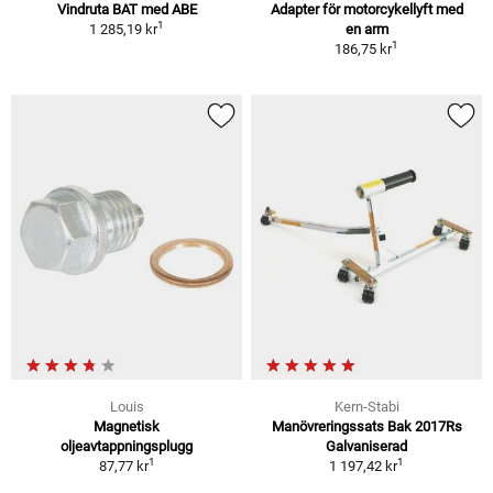
Vindruta BAT med ABE
Adapter för motorcykellyft med
1
1 285,19 kr
en arm
1
186,75 kr
Louis
Kern-Stabi
Magnetisk
Manövreringssats Bak 2017Rs
oljeavtappningsplugg
Galvaniserad
1
1
87,77 kr
1 197,42 kr