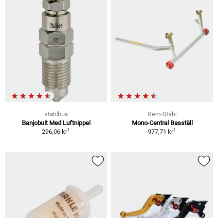
stahlbus
Kern-Stabi
Banjobult Med Luftnippel
Mono-Central Basställ
1
1
296,06 kr
977,71 kr