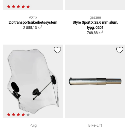
AXfix
gazzini
2.0 transportsäkerhetssystem
Styre Sport X 28,6 mm alum.
1
2 855,13 kr
typg. 0201
1
768,88 kr
Puig
Bike-Lift