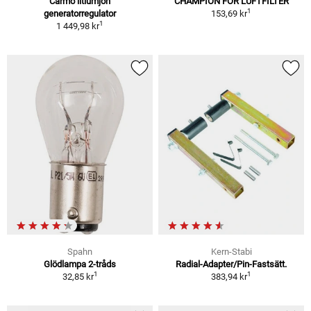
Carmo litiumjon
CHAMPION FÖR LUFTFILTER
1
generatorregulator
153,69 kr
1
1 449,98 kr
Spahn
Kern-Stabi
Glödlampa 2-tråds
Radial-Adapter/Pin-Fastsätt.
1
1
32,85 kr
383,94 kr