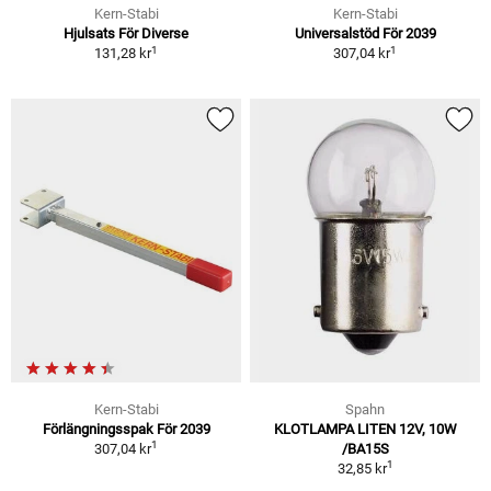
Kern-Stabi
Kern-Stabi
Hjulsats För Diverse
Universalstöd För 2039
1
1
131,28 kr
307,04 kr
Kern-Stabi
Spahn
Förlängningsspak För 2039
KLOTLAMPA LITEN 12V, 10W
1
307,04 kr
/BA15S
1
32,85 kr