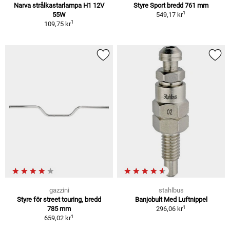
Narva strålkastarlampa H1 12V
Styre Sport bredd 761 mm
1
55W
549,17 kr
1
109,75 kr
gazzini
stahlbus
Styre för street touring, bredd
Banjobult Med Luftnippel
1
785 mm
296,06 kr
1
659,02 kr