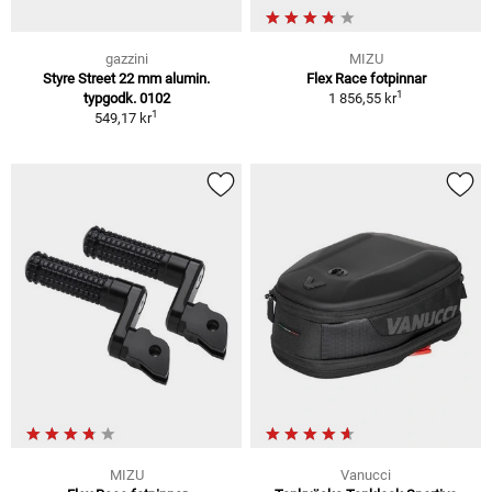
gazzini
MIZU
Styre Street 22 mm alumin.
Flex Race fotpinnar
1
typgodk. 0102
1 856,55 kr
1
549,17 kr
MIZU
Vanucci