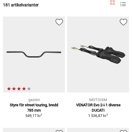
181 artikelvarianter
gazzini
MOTOISM
Styre för street touring, bredd
VENATOR Evo 2-i-1 diverse
785 mm
DUCATI
1
1
549,17 kr
1 536,87 kr