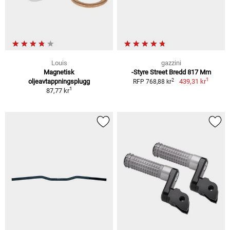
Louis
gazzini
Magnetisk
-Styre Street Bredd 817 Mm
1
2
oljeavtappningsplugg
439,31 kr
RFP 768,88 kr
1
87,77 kr