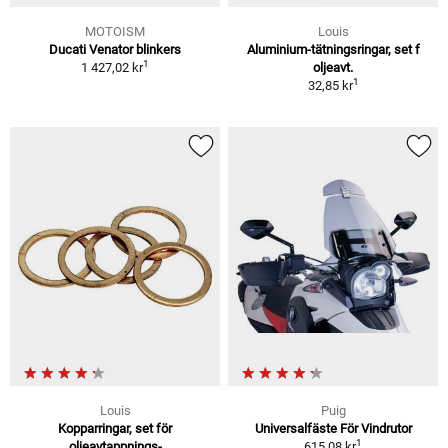
MOTOISM
Louis
Ducati Venator blinkers
Aluminium-tätningsringar, set f
1
1 427,02 kr
oljeavt.
1
32,85 kr
Louis
Puig
Kopparringar, set för
Universalfäste För Vindrutor
1
oljeavtappnings-
615,08 kr