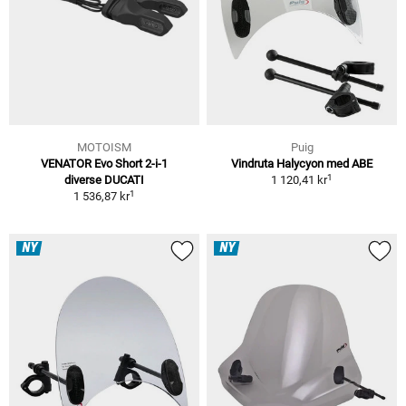
MOTOISM
Puig
VENATOR Evo Short 2-i-1
Vindruta Halycyon med ABE
1
diverse DUCATI
1 120,41 kr
1
1 536,87 kr
NY
NY