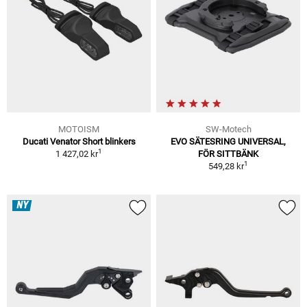
MOTOISM
SW-Motech
Ducati Venator Short blinkers
EVO SÄTESRING UNIVERSAL,
1
1 427,02 kr
FÖR SITTBÄNK
1
549,28 kr
NY