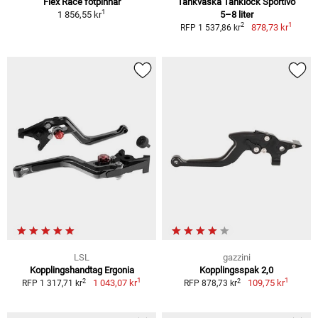
Flex Race fotpinnar
Tankväska Tanklock Sportivo
1
1 856,55 kr
5–8 liter
1
2
878,73 kr
RFP 1 537,86 kr
LSL
gazzini
Kopplingshandtag Ergonia
Kopplingsspak 2,0
1
1
2
2
1 043,07 kr
109,75 kr
RFP 1 317,71 kr
RFP 878,73 kr