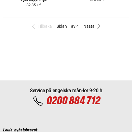
1
32,85 kr
Tillbaka
Sidan 1 av 4
Nästa
Service på engelska mån-lör 9-20 h
0200 884 712
Louis-nyhetsbrevet