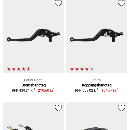
Louis Parts
saito
Bromshandtag
Kopplingshandtag
1
1
2
2
219,60 kr
164,67 kr
RFP 439,31 kr
RFP 659,02 kr