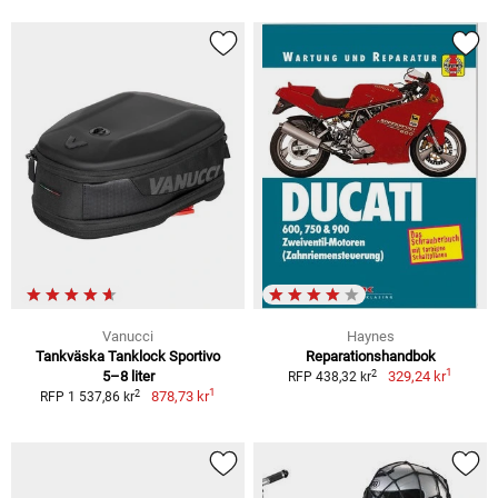
Vanucci
Haynes
Tankväska Tanklock Sportivo
Reparationshandbok
1
2
5–8 liter
329,24 kr
RFP 438,32 kr
1
2
878,73 kr
RFP 1 537,86 kr