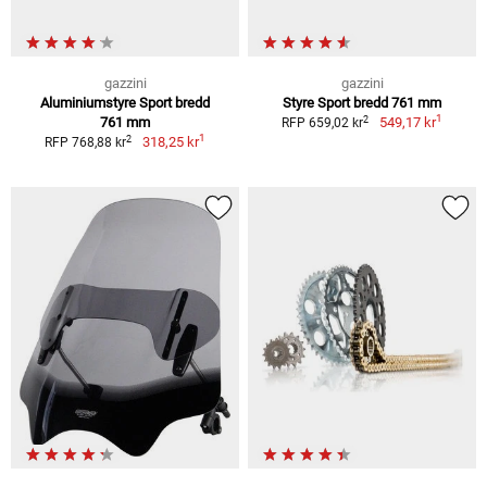
gazzini
gazzini
Aluminiumstyre Sport bredd
Styre Sport bredd 761 mm
1
2
761 mm
549,17 kr
RFP 659,02 kr
1
2
318,25 kr
RFP 768,88 kr