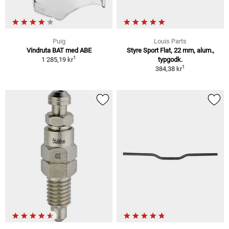
Puig
Louis Parts
Vindruta BAT med ABE
Styre Sport Flat, 22 mm, alum.,
1
1 285,19 kr
typgodk.
1
384,38 kr