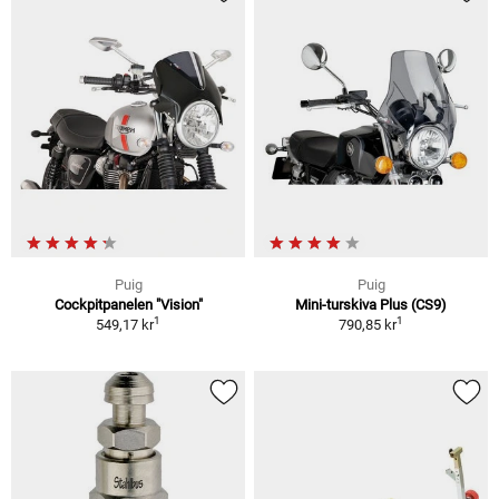
Puig
Puig
Cockpitpanelen "Vision"
Mini-turskiva Plus (CS9)
1
1
549,17 kr
790,85 kr