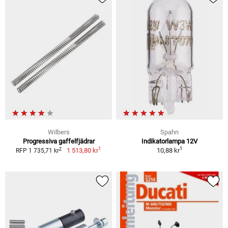
Wilbers
Spahn
Progressiva gaffelfjädrar
Indikatorlampa 12V
1
1
2
1 513,80 kr
10,88 kr
RFP 1 735,71 kr