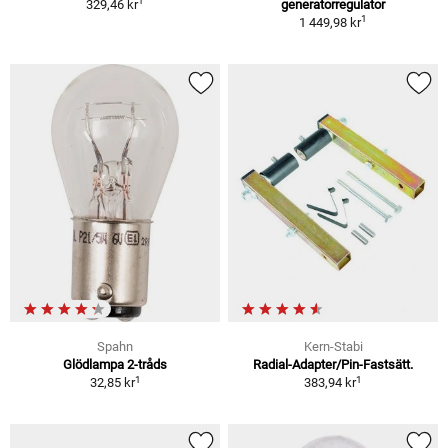
1
329,46 kr
generatorregulator
1
1 449,98 kr
Spahn
Kern-Stabi
Glödlampa 2-tråds
Radial-Adapter/Pin-Fastsätt.
1
1
32,85 kr
383,94 kr