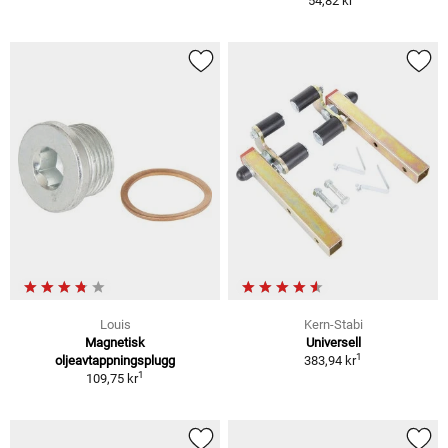
54,82 kr
Louis
Kern-Stabi
Magnetisk
Universell
1
oljeavtappningsplugg
383,94 kr
1
109,75 kr