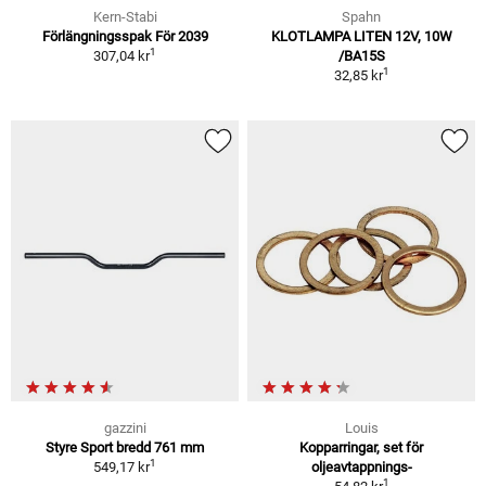
Kern-Stabi
Spahn
Förlängningsspak För 2039
KLOTLAMPA LITEN 12V, 10W
1
307,04 kr
/BA15S
1
32,85 kr
gazzini
Louis
Styre Sport bredd 761 mm
Kopparringar, set för
1
549,17 kr
oljeavtappnings-
1