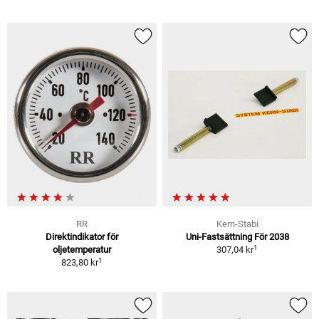
RR
Kern-Stabi
Direktindikator för
Uni-Fastsättning För 2038
1
oljetemperatur
307,04 kr
1
823,80 kr