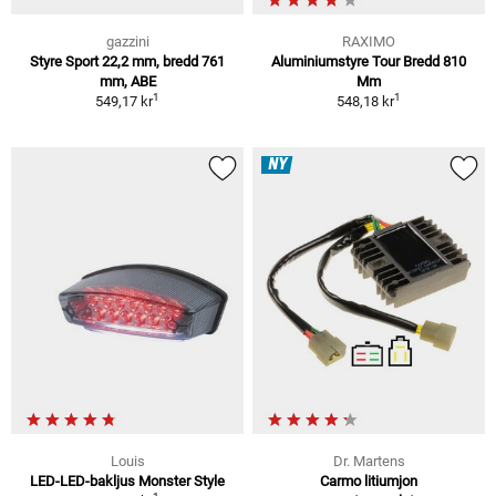
gazzini
RAXIMO
Styre Sport 22,2 mm, bredd 761
Aluminiumstyre Tour Bredd 810
mm, ABE
Mm
1
1
549,17 kr
548,18 kr
NY
Louis
Dr. Martens
LED-LED-bakljus Monster Style
Carmo litiumjon