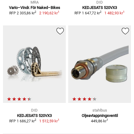
MRA
DID
Vario–Vindr. För Naked–Bikes
KEDJESATS 520VX3
1
1
2
2
2 190,62 kr
1 482,93 kr
RFP 2 305,86 kr
RFP 1 647,72 kr
DID
stahlbus
KEDJESATS 520VX3
Oljeavtappningsventil
1
1
2
1 512,59 kr
449,86 kr
RFP 1 686,27 kr