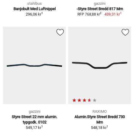
stahlbus
gazzini
Banjobult Med Luftnippel
-Styre Street Bredd 817 Mm
1
1
2
296,06 kr
439,31 kr
RFP 768,88 kr
gazzini
RAXIMO
Styre Street 22 mm alumin.
Alumin.Styre Street Bredd 730
typgodk. 0102
Mm
1
1
549,17 kr
548,18 kr