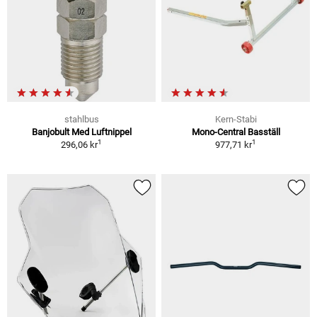
stahlbus
Kern-Stabi
Banjobult Med Luftnippel
Mono-Central Basställ
1
1
296,06 kr
977,71 kr