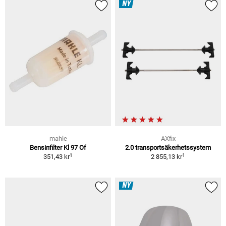
NY
mahle
AXfix
Bensinfilter Kl 97 Of
2.0 transportsäkerhetssystem
1
1
351,43 kr
2 855,13 kr
NY