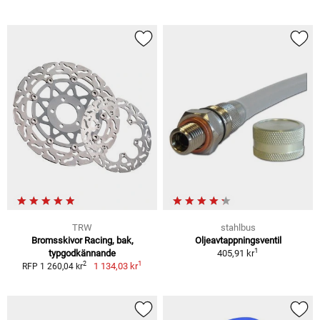
TRW
stahlbus
Bromsskivor Racing, bak,
Oljeavtappningsventil
1
typgodkännande
405,91 kr
1
2
1 134,03 kr
RFP 1 260,04 kr