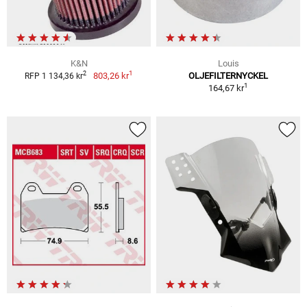
K&N
Louis
1
2
803,26 kr
OLJEFILTERNYCKEL
RFP 1 134,36 kr
1
164,67 kr