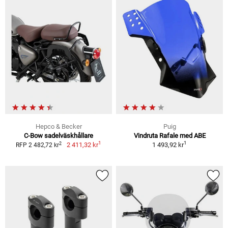
Hepco & Becker
Puig
C-Bow sadelväskhållare
Vindruta Rafale med ABE
1
1
2
2 411,32 kr
1 493,92 kr
RFP 2 482,72 kr