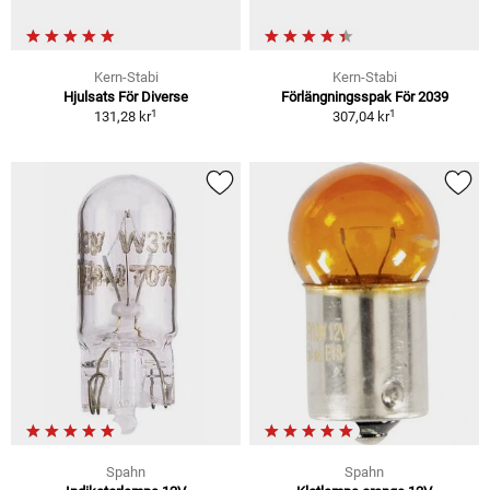
Kern-Stabi
Kern-Stabi
Hjulsats För Diverse
Förlängningsspak För 2039
1
1
131,28 kr
307,04 kr
Spahn
Spahn