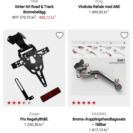
TRW
Puig
Sinter Srt Road & Track
Vindruta Rafale med ABE
1
Bromsbelägg
1 493,92 kr
1
2
485,12 kr
RFP 570,70 kr
Zieger
RAXIMO
Pro Regskylthåll.
Broms-/kopplingshandtagssats
1
1 230,38 kr
– fällbar
1
1 417,13 kr