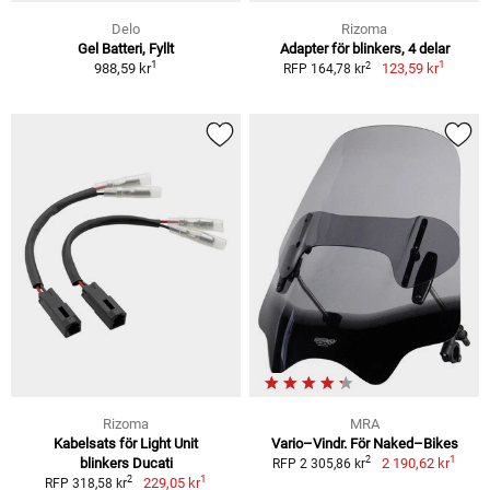
Delo
Rizoma
Gel Batteri, Fyllt
Adapter för blinkers, 4 delar
1
1
2
988,59 kr
123,59 kr
RFP 164,78 kr
Rizoma
MRA
Kabelsats för Light Unit
Vario–Vindr. För Naked–Bikes
1
2
blinkers Ducati
2 190,62 kr
RFP 2 305,86 kr
1
2
229,05 kr
RFP 318,58 kr