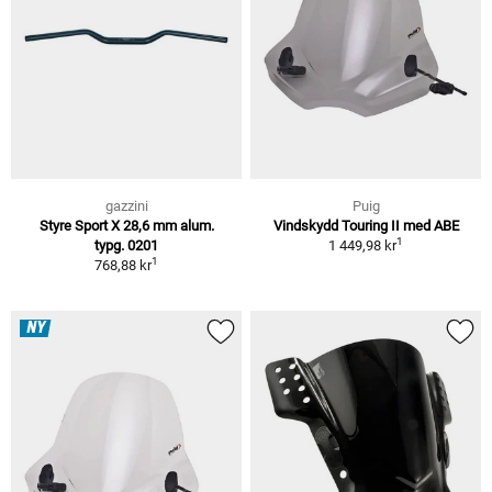
gazzini
Puig
Styre Sport X 28,6 mm alum.
Vindskydd Touring II med ABE
1
typg. 0201
1 449,98 kr
1
768,88 kr
NY