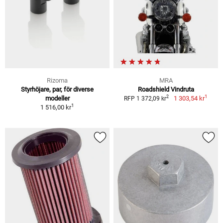
Rizoma
MRA
Styrhöjare, par, för diverse
Roadshield Vindruta
1
2
modeller
1 303,54 kr
RFP 1 372,09 kr
1
1 516,00 kr