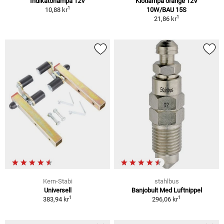
Indikatorlampa 12V
Klotlampa orange 12V
1
10,88 kr
10W/BAU 15S
1
21,86 kr
Kern-Stabi
stahlbus
Universell
Banjobult Med Luftnippel
1
1
383,94 kr
296,06 kr