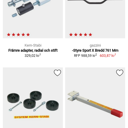
Kern-Stabi
gazzini
Främre adapter, radial och stift
-Styre Sport X Bredd 761 Mm
1
1
2
329,02 kr
603,87 kr
RFP 988,59 kr