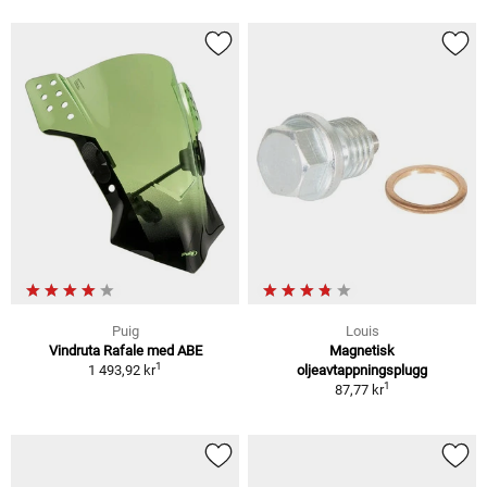
Puig
Louis
Vindruta Rafale med ABE
Magnetisk
1
1 493,92 kr
oljeavtappningsplugg
1
87,77 kr