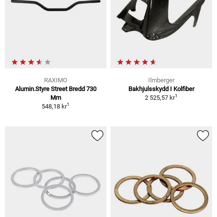
RAXIMO
Ilmberger
Alumin.Styre Street Bredd 730
Bakhjulsskydd I Kolfiber
1
Mm
2 525,57 kr
1
548,18 kr