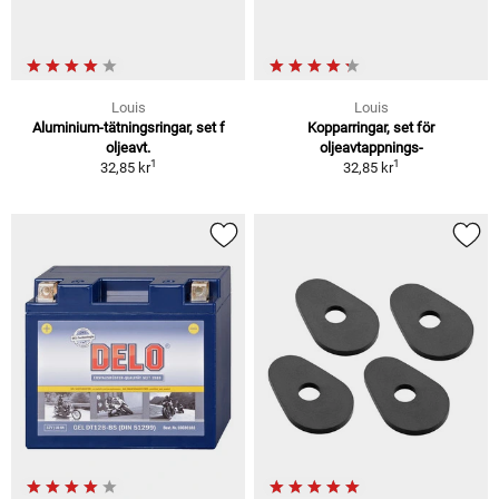
Louis
Louis
Aluminium-tätningsringar, set f
Kopparringar, set för
oljeavt.
oljeavtappnings-
1
1
32,85 kr
32,85 kr