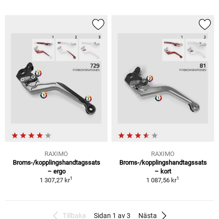
RAXIMO
RAXIMO
Broms-/kopplingshandtagssats
Broms-/kopplingshandtagssats
– ergo
– kort
1
1
1 307,27 kr
1 087,56 kr
Tillbaka
Sidan 1 av 3
Nästa