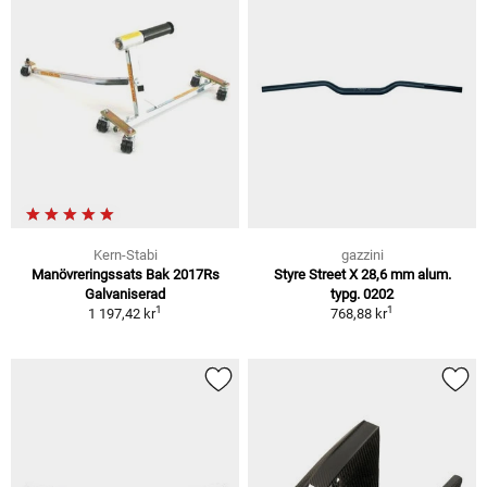
Kern-Stabi
gazzini
Manövreringssats Bak 2017Rs
Styre Street X 28,6 mm alum.
Galvaniserad
typg. 0202
1
1
1 197,42 kr
768,88 kr