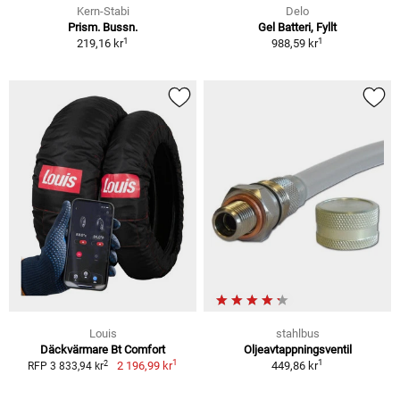
Kern-Stabi
Delo
Prism. Bussn.
Gel Batteri, Fyllt
1
1
219,16 kr
988,59 kr
Louis
stahlbus
Däckvärmare Bt Comfort
Oljeavtappningsventil
1
1
2
2 196,99 kr
449,86 kr
RFP 3 833,94 kr