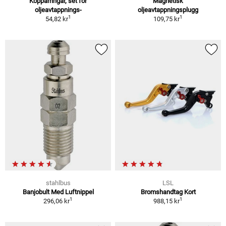
Kopparringar, set för
Magnetisk
oljeavtappnings-
oljeavtappningsplugg
1
1
54,82 kr
109,75 kr
stahlbus
LSL
Banjobult Med Luftnippel
Bromshandtag Kort
1
1
296,06 kr
988,15 kr