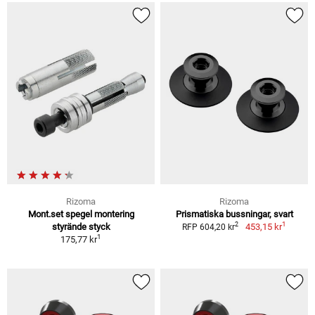
Rizoma
Rizoma
Mont.set spegel montering
Prismatiska bussningar, svart
1
2
styrände styck
453,15 kr
RFP 604,20 kr
1
175,77 kr