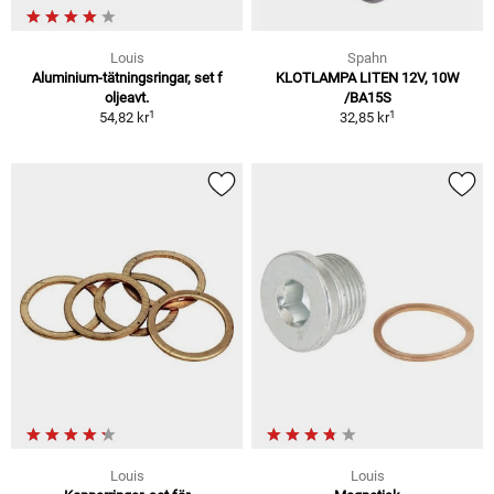
Louis
Spahn
Aluminium-tätningsringar, set f
KLOTLAMPA LITEN 12V, 10W
oljeavt.
/BA15S
1
1
54,82 kr
32,85 kr
Louis
Louis