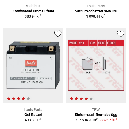
stahlbus
Louis Parts
Kombinerad Bromsluftare
Natriumjonbatteri SNA12B
1
1
383,94 kr
1 098,44 kr
Louis Parts
TRW
Gel-Batteri
Sintermetall-Bromsbelägg
1
1
2
439,31 kr
382,95 kr
RFP 604,20 kr