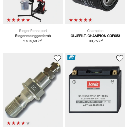
Rieger Rennsport
Champion
Rieger racinggarderob
OLJEFILT. CHAMPION COF053
1
1
2 515,68 kr
109,75 kr
NY