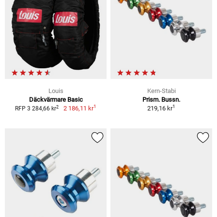
Louis
Kern-Stabi
Däckvärmare Basic
Prism. Bussn.
1
1
2
2 186,11 kr
219,16 kr
RFP 3 284,66 kr