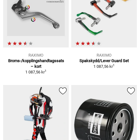
RAXIMO
RAXIMO
Broms-/kopplingshandtagssats
Spakskydd/Lever Guard Set
1
– kort
1 087,56 kr
1
1 087,56 kr