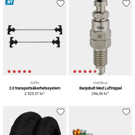
NY
AXfix
stahlbus
2.0 transportsäkerhetssystem
Banjobult Med Luftnippel
1
1
2 525,57 kr
296,06 kr