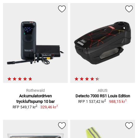
Rothewald
ABUS
Ackumulatordriven
Detecto 7000 RS1 Louis Edition
1
2
tryckluftspump 10 bar
988,15 kr
RFP 1 537,42 kr
1
2
329,46 kr
RFP 549,17 kr