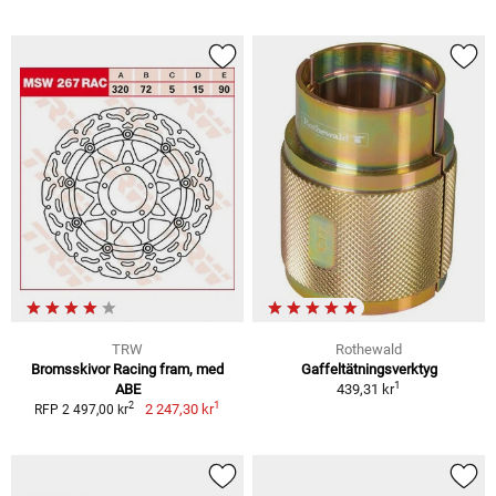
TRW
Rothewald
Bromsskivor Racing fram, med
Gaffeltätningsverktyg
1
ABE
439,31 kr
1
2
2 247,30 kr
RFP 2 497,00 kr