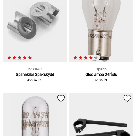
RAXIMO
Spahn
Spännkilar Spakskydd
Glödlampa 2-tråds
1
1
42,84 kr
32,85 kr