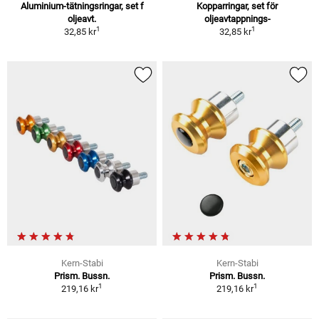
Aluminium-tätningsringar, set f
Kopparringar, set för
oljeavt.
oljeavtappnings-
1
1
32,85 kr
32,85 kr
Kern-Stabi
Kern-Stabi
Prism. Bussn.
Prism. Bussn.
1
1
219,16 kr
219,16 kr