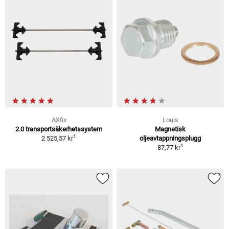
AXfix
Louis
2.0 transportsäkerhetssystem
Magnetisk
1
2 525,57 kr
oljeavtappningsplugg
1
87,77 kr