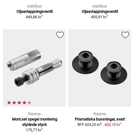
stahlbus
stahlbus
Oljeavtappningsventil
Oljeavtappningsventil
1
1
449,86 kr
405,91 kr
Rizoma
Rizoma
Mont.set spegel montering
Prismatiska bussningar, svart
1
2
styrände styck
453,15 kr
RFP 604,20 kr
1
175,77 kr