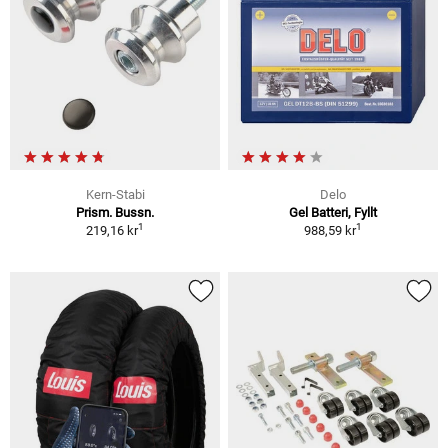
Kern-Stabi
Delo
Prism. Bussn.
Gel Batteri, Fyllt
1
1
219,16 kr
988,59 kr