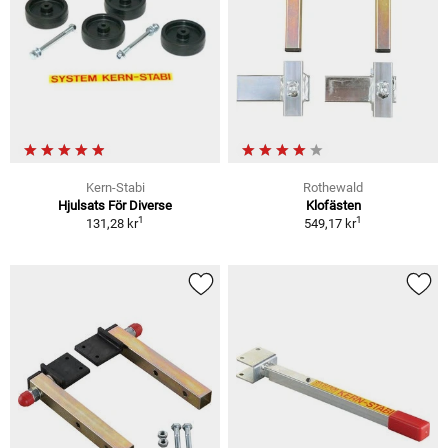
Kern-Stabi
Rothewald
Hjulsats För Diverse
Klofästen
1
1
131,28 kr
549,17 kr