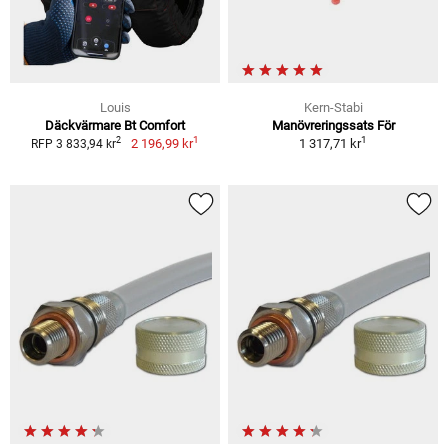
Louis
Kern-Stabi
Däckvärmare Bt Comfort
Manövreringssats För
1
1
2
2 196,99 kr
1 317,71 kr
RFP 3 833,94 kr