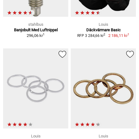
stahlbus
Louis
Banjobult Med Luftnippel
Däckvärmare Basic
1
1
2
296,06 kr
2 186,11 kr
RFP 3 284,66 kr
Louis
Louis