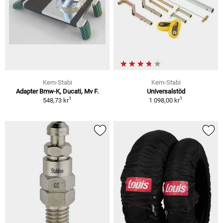
Kern-Stabi
Kern-Stabi
Adapter Bmw-K, Ducati, Mv F.
Universalstöd
1
1
548,73 kr
1 098,00 kr