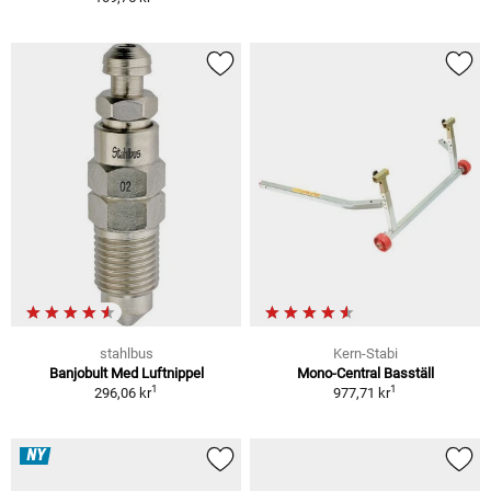
stahlbus
Kern-Stabi
Banjobult Med Luftnippel
Mono-Central Basställ
1
1
296,06 kr
977,71 kr
NY