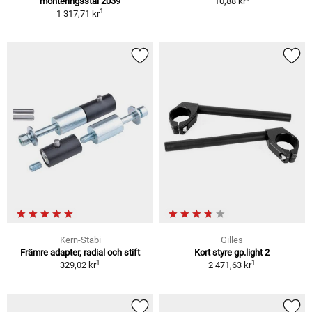
monteringsstäl 2039
10,88 kr
1
1 317,71 kr
Kern-Stabi
Gilles
Främre adapter, radial och stift
Kort styre gp.light 2
1
1
329,02 kr
2 471,63 kr