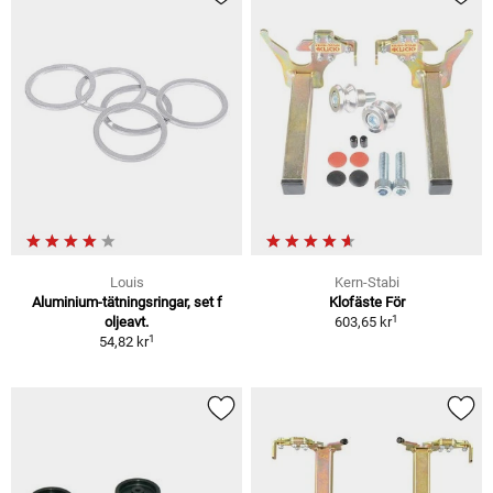
Louis
Kern-Stabi
Aluminium-tätningsringar, set f
Klofäste För
1
oljeavt.
603,65 kr
1
54,82 kr