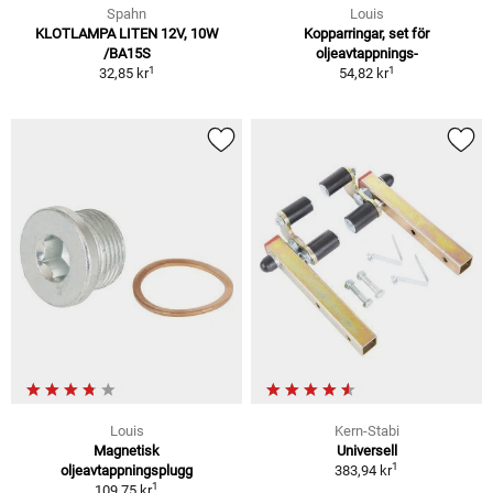
Spahn
Louis
KLOTLAMPA LITEN 12V, 10W
Kopparringar, set för
/BA15S
oljeavtappnings-
1
1
32,85 kr
54,82 kr
Louis
Kern-Stabi
Magnetisk
Universell
1
oljeavtappningsplugg
383,94 kr
1
109,75 kr