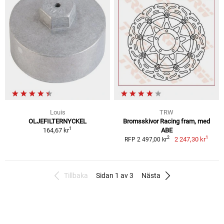
Louis
TRW
OLJEFILTERNYCKEL
Bromsskivor Racing fram, med
1
164,67 kr
ABE
1
2
2 247,30 kr
RFP 2 497,00 kr
Tillbaka
Sidan 1 av 3
Nästa