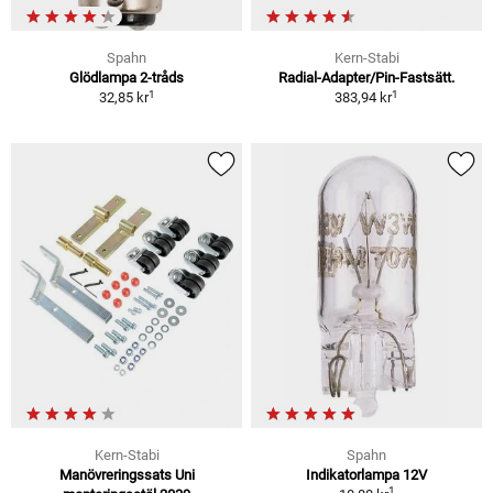
Spahn
Kern-Stabi
Glödlampa 2-tråds
Radial-Adapter/Pin-Fastsätt.
1
1
32,85 kr
383,94 kr
Kern-Stabi
Spahn
Manövreringssats Uni
Indikatorlampa 12V
1