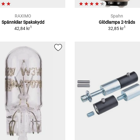
RAXIMO
Spahn
Spännkilar Spakskydd
Glödlampa 2-tråds
1
1
42,84 kr
32,85 kr