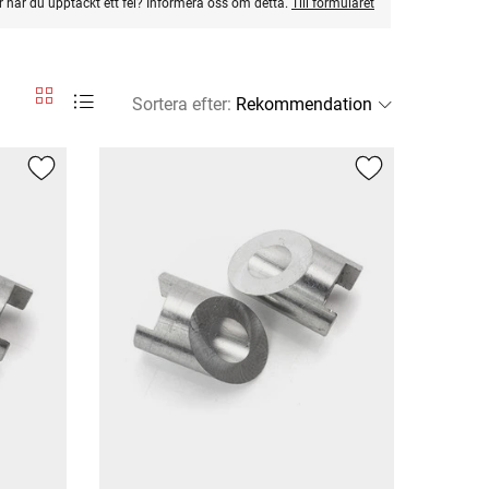
ler har du upptäckt ett fel? Informera oss om detta.
Till formuläret
Sortera efter
: