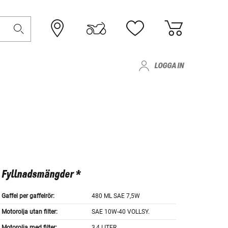
LOGGA IN
Fyllnadsmängder *
Gaffel per gaffelrör:
480 ML SAE 7,5W
Motorolja utan filter:
SAE 10W-40 VOLLSY.
Motorolja med filter:
3,4 LITER