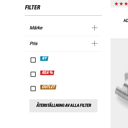
FILTER
A
Märke
Pris
NY
REA %
OUTLET
ÅTERSTÄLLNING AV ALLA FILTER