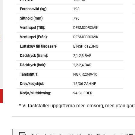
Fordonsvikt (kg):
198
Sitthöjd (mm):
790
Ventilspel (Till):
DESMODROMIK
Ventilspel (Från):
DESMODROMIK
Luftskruv till förgasare:
EINSPRITZUNG
Däcktryck (fram):
2,1-2,3 BAR
Däcktryck (bak):
2,2-2,4 BAR
Tändstift 1:
NGK R2349-10
Drev/kedjehjul:
15/36 ZÄHNE
Kedja/slutdrivning:
94 GLIEDER
* Vi fastställer uppgifterna med omsorg, men utan gar