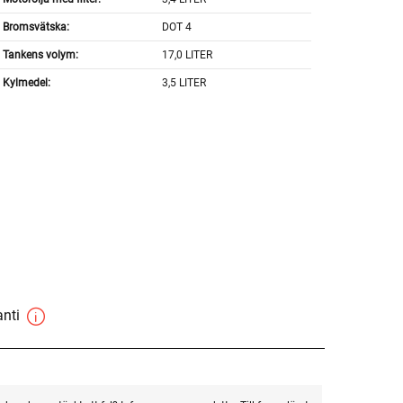
Bromsvätska:
DOT 4
Tankens volym:
17,0 LITER
Kylmedel:
3,5 LITER
anti