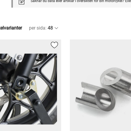
Saknar du data eller artiklar i översikten för din motorcykel? El
kelvarianter
per sida
: