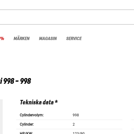
 %
MÄRKEN
MAGASIN
SERVICE
i
998 - 998
Tekniska data *
Cylindervolym:
998
Cylinder:
2
HP/KW:
123/90