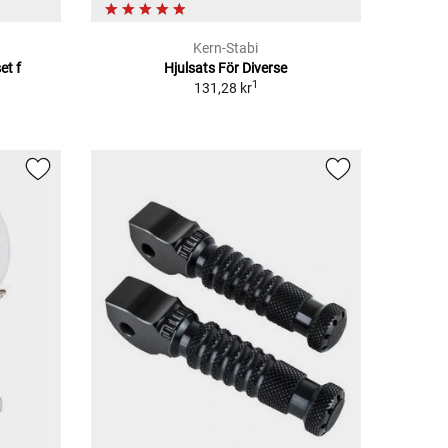
Kern-Stabi
et f
Hjulsats För Diverse
1
131,28 kr