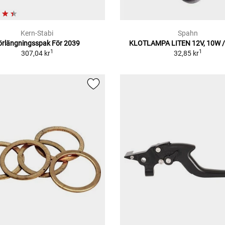
Kern-Stabi
Spahn
örlängningsspak För 2039
KLOTLAMPA LITEN 12V, 10W 
1
1
307,04 kr
32,85 kr