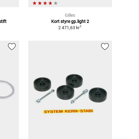
Gilles
tift
Kort styre gp.light 2
1
2 471,63 kr