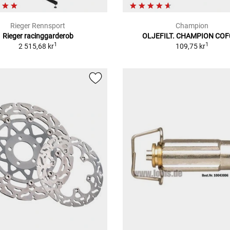
Rieger Rennsport
Champion
Rieger racinggarderob
OLJEFILT. CHAMPION COF
1
1
2 515,68 kr
109,75 kr