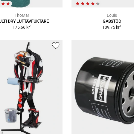
ThoMar
Louis
ULTI DRY LUFTAVFUKTARE
GASSTÖD
1
1
175,66 kr
109,75 kr