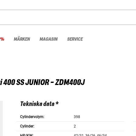
 %
MÄRKEN
MAGASIN
SERVICE
i
400 SS JUNIOR - ZDM400J
Tekniska data *
Cylindervolym:
398
Cylinder:
2
HP/KW:
42/31, 36/26, 46/34