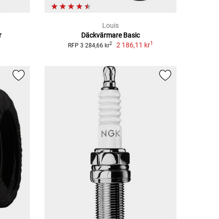
Louis
r
Däckvärmare Basic
1
2 186,11 kr
2
RFP 3 284,66 kr