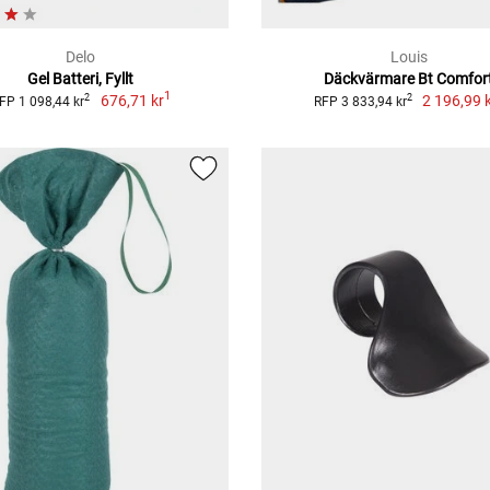
Delo
Louis
Gel Batteri, Fyllt
Däckvärmare Bt Comfor
1
676,71 kr
2 196,99 
2
2
FP 1 098,44 kr
RFP 3 833,94 kr