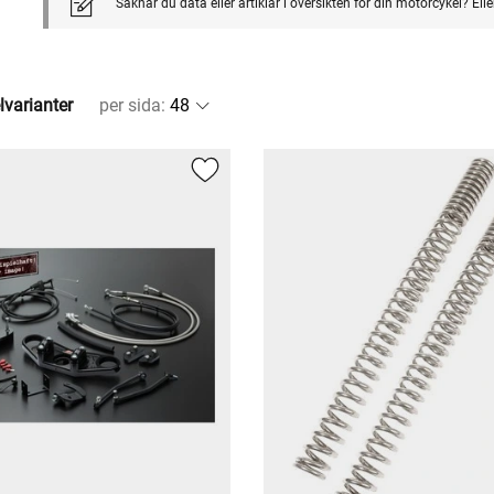
Saknar du data eller artiklar i översikten för din motorcykel? El
lvarianter
per sida
: