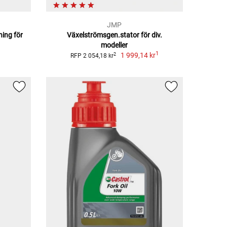
JMP
ning för
Växelströmsgen.stator för div.
modeller
1
1 999,14 kr
2
RFP 2 054,18 kr