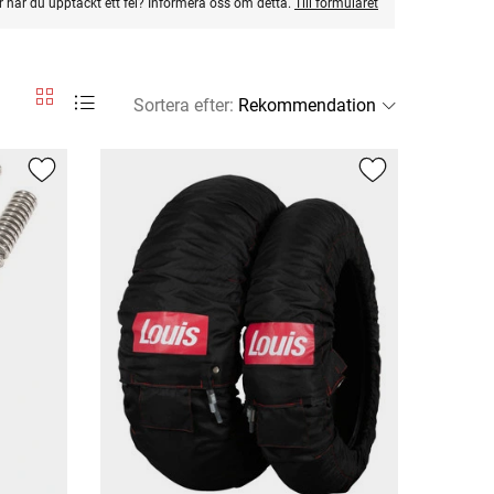
ler har du upptäckt ett fel? Informera oss om detta.
Till formuläret
Sortera efter
: