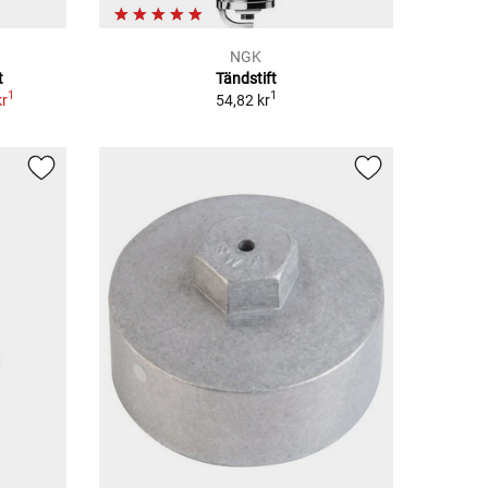
NGK
t
Tändstift
1
1
kr
54,82 kr