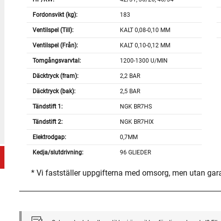
Fordonsvikt (kg):
183
Ventilspel (Till):
KALT 0,08-0,10 MM
Ventilspel (Från):
KALT 0,10-0,12 MM
Tomgångsvarvtal:
1200-1300 U/MIN
Däcktryck (fram):
2,2 BAR
Däcktryck (bak):
2,5 BAR
Tändstift 1:
NGK BR7HS
Tändstift 2:
NGK BR7HIX
Elektrodgap:
0,7MM
Kedja/slutdrivning:
96 GLIEDER
* Vi fastställer uppgifterna med omsorg, men utan gar