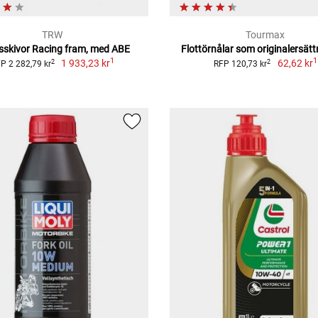
TRW
Tourmax
skivor Racing fram, med ABE
Flottörnålar som originalersätt
1
1
1 933,23 kr
62,62 kr
2
2
P 2 282,79 kr
RFP 120,73 kr