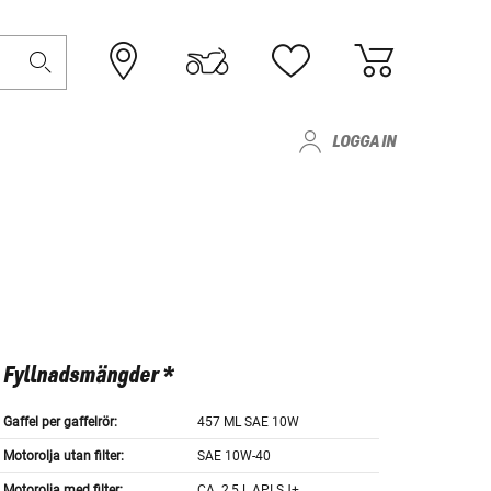
LOGGA IN
Fyllnadsmängder *
Gaffel per gaffelrör:
457 ML SAE 10W
Motorolja utan filter:
SAE 10W-40
Motorolja med filter:
CA. 2,5 L API SJ+