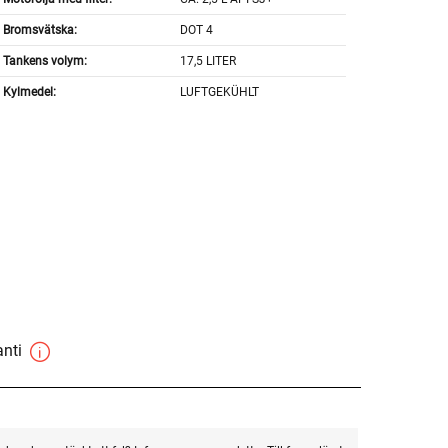
Bromsvätska:
DOT 4
Tankens volym:
17,5 LITER
Kylmedel:
LUFTGEKÜHLT
anti