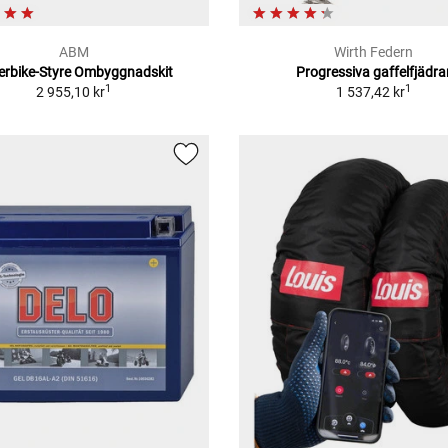
ABM
Wirth Federn
erbike-Styre Ombyggnadskit
Progressiva gaffelfjädra
1
1
2 955,10 kr
1 537,42 kr