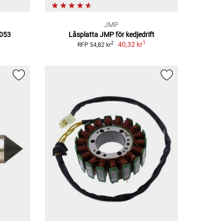
JMP
053
Låsplatta JMP för kedjedrift
1
40,32 kr
2
RFP 54,82 kr