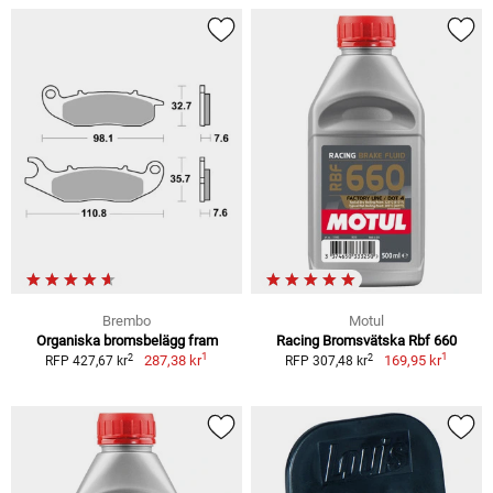
Brembo
Motul
Organiska bromsbelägg fram
Racing Bromsvätska Rbf 660
1
1
2
2
287,38 kr
169,95 kr
RFP 427,67 kr
RFP 307,48 kr