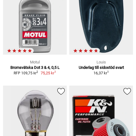
Motul
Louis
Bromsvätska Dot 3 & 4, 0,5 L
Underlag till sidostöd svart
1
1
2
75,25 kr
16,37 kr
RFP 109,75 kr