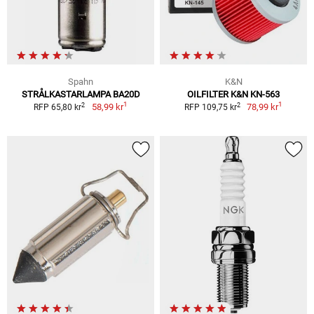
Spahn
K&N
STRÅLKASTARLAMPA BA20D
OILFILTER K&N KN-563
1
1
2
2
58,99 kr
78,99 kr
RFP 65,80 kr
RFP 109,75 kr