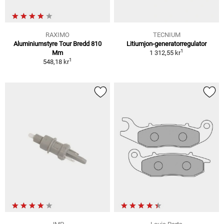
RAXIMO
TECNIUM
Aluminiumstyre Tour Bredd 810
Litiumjon-generatorregulator
1
Mm
1 312,55 kr
1
548,18 kr