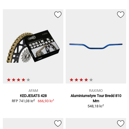
AFAM
RAXIMO
KEDJESATS 428
Aluminiumstyre Tour Bredd 810
1
2
666,93 kr
Mm
RFP 741,08 kr
1
548,18 kr