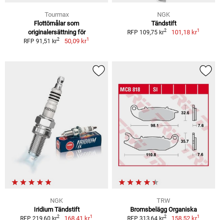
Tourmax
NGK
Flottörnålar som
Tändstift
1
2
originalersättning för
101,18 kr
RFP 109,75 kr
1
2
50,09 kr
RFP 91,51 kr
NGK
TRW
Iridium Tändstift
Bromsbelägg Organiska
1
1
2
2
168,41 kr
158,52 kr
RFP 219,60 kr
RFP 313,64 kr