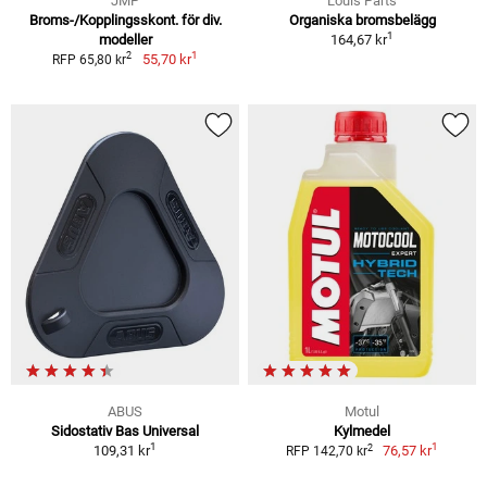
JMP
Louis Parts
Broms-/Kopplingsskont. för div.
Organiska bromsbelägg
1
modeller
164,67 kr
1
2
55,70 kr
RFP 65,80 kr
ABUS
Motul
Sidostativ Bas Universal
Kylmedel
1
1
2
109,31 kr
76,57 kr
RFP 142,70 kr