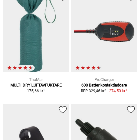
ThoMar
ProCharger
MULTI DRY LUFTAVFUKTARE
600 Batterikontaktladdare
1
1
2
175,66 kr
274,53 kr
RFP 329,46 kr