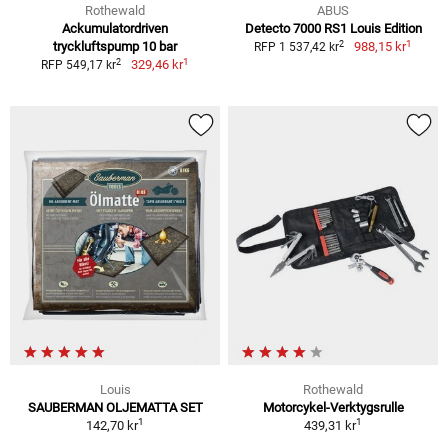
Rothewald
ABUS
Ackumulatordriven
Detecto 7000 RS1 Louis Edition
1
2
tryckluftspump 10 bar
988,15 kr
RFP 1 537,42 kr
1
2
329,46 kr
RFP 549,17 kr
Louis
Rothewald
SAUBERMAN OLJEMATTA SET
Motorcykel-Verktygsrulle
1
1
142,70 kr
439,31 kr