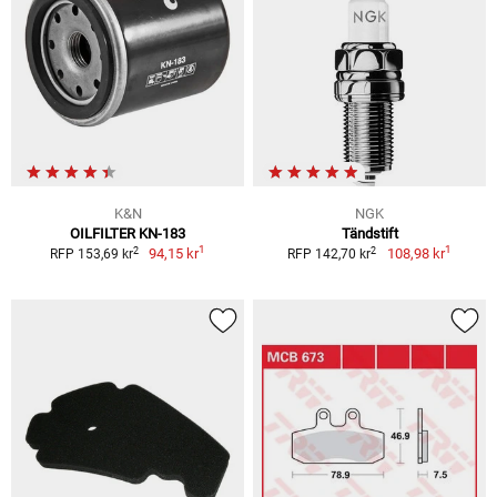
K&N
NGK
OILFILTER KN-183
Tändstift
1
1
2
2
94,15 kr
108,98 kr
RFP 153,69 kr
RFP 142,70 kr