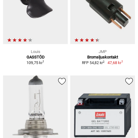
Louis
JMP
GASSTÖD
Bromsljuskontakt
1
1
2
109,75 kr
47,68 kr
RFP 54,82 kr