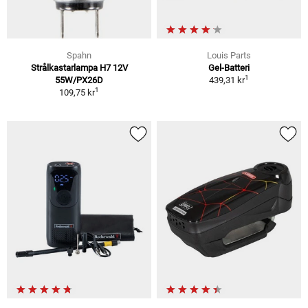
Spahn
Louis Parts
Strålkastarlampa H7 12V
Gel-Batteri
1
55W/PX26D
439,31 kr
1
109,75 kr