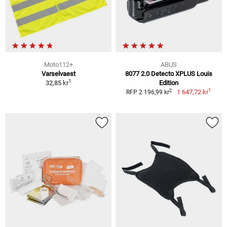
Moto112+
ABUS
Varselvaest
8077 2.0 Detecto XPLUS Louis
1
32,85 kr
Edition
1
2
1 647,72 kr
RFP 2 196,99 kr