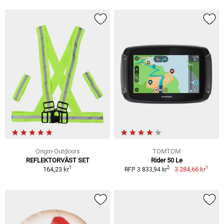
Origin-Outdoors
TOMTOM
REFLEKTORVÄST SET
Rider 50 Le
1
1
2
164,23 kr
3 284,66 kr
RFP 3 833,94 kr