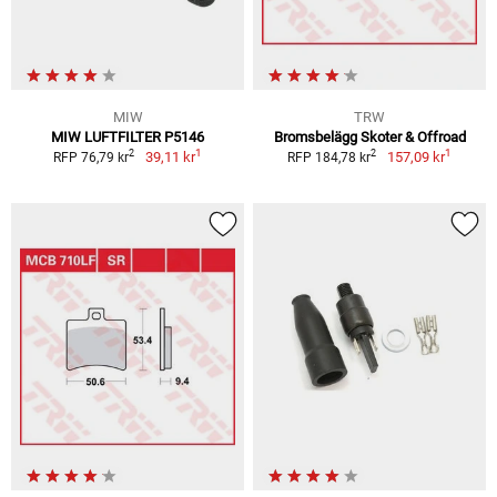
MIW
TRW
MIW LUFTFILTER P5146
Bromsbelägg Skoter & Offroad
1
1
2
2
39,11 kr
157,09 kr
RFP 76,79 kr
RFP 184,78 kr