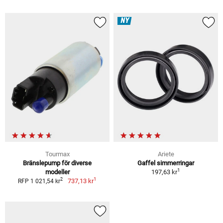
NY
Tourmax
Ariete
Bränslepump för diverse
Gaffel simmerringar
1
modeller
197,63 kr
1
2
737,13 kr
RFP 1 021,54 kr