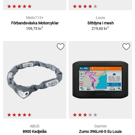
Moto112+
Louis
Förbandsväska Motorcyklar
Sittdyna i mesh
1
1
109,75 kr
219,60 kr
ABUS
Garmin
8900 Kedjelås
Zumo 396Lmt-S Eu Louis