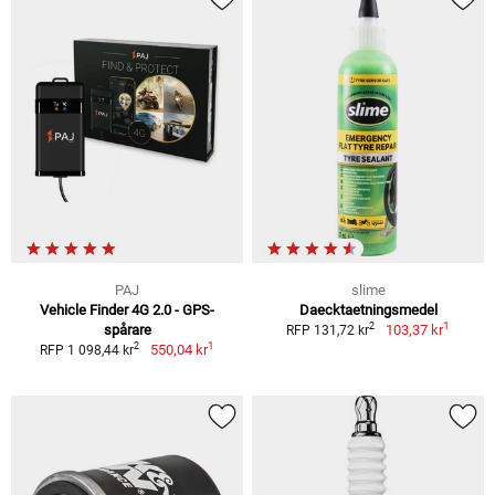
PAJ
slime
Vehicle Finder 4G 2.0 - GPS-
Daecktaetningsmedel
1
2
spårare
103,37 kr
RFP 131,72 kr
1
2
550,04 kr
RFP 1 098,44 kr