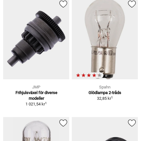
JMP
Spahn
Frihjulsväxel för diverse
Glödlampa 2-tråds
1
modeller
32,85 kr
1
1 021,54 kr