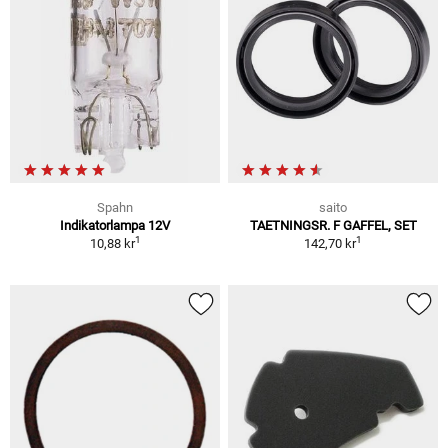
Spahn
saito
Indikatorlampa 12V
TAETNINGSR. F GAFFEL, SET
1
1
10,88 kr
142,70 kr