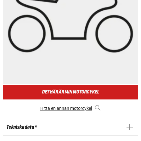
DET HÄR ÄR MIN MOTORCYKEL
Hitta en annan motorcykel
Tekniska data *