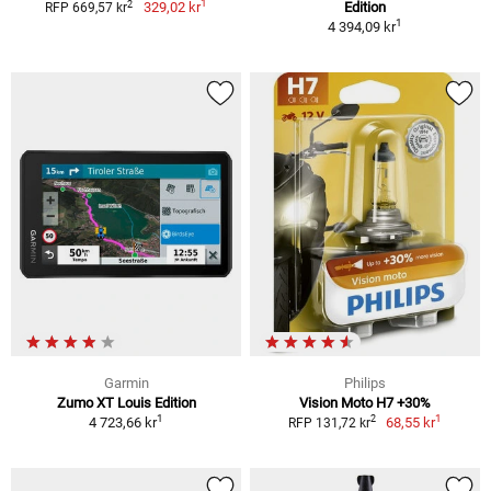
1
2
329,02 kr
Edition
RFP 669,57 kr
1
4 394,09 kr
Garmin
Philips
Zumo XT Louis Edition
Vision Moto H7 +30%
1
1
2
4 723,66 kr
68,55 kr
RFP 131,72 kr