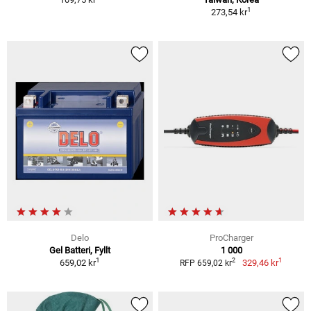
1
273,54 kr
Delo
ProCharger
Gel Batteri, Fyllt
1 000
1
1
2
659,02 kr
329,46 kr
RFP 659,02 kr