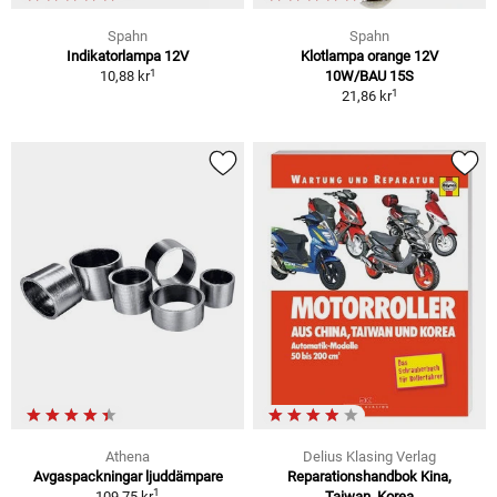
Spahn
Spahn
Indikatorlampa 12V
Klotlampa orange 12V
1
10,88 kr
10W/BAU 15S
1
21,86 kr
Athena
Delius Klasing Verlag
Avgaspackningar ljuddämpare
Reparationshandbok Kina,
1
109,75 kr
Taiwan, Korea