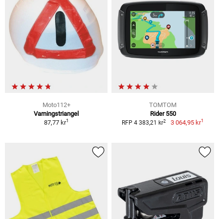
Moto112+
TOMTOM
Varningstriangel
Rider 550
1
1
2
87,77 kr
3 064,95 kr
RFP 4 383,21 kr