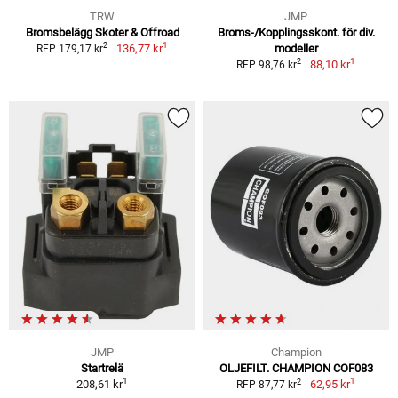
TRW
JMP
Bromsbelägg Skoter & Offroad
Broms-/Kopplingsskont. för div.
1
2
136,77 kr
modeller
RFP 179,17 kr
1
2
88,10 kr
RFP 98,76 kr
JMP
Champion
Startrelä
OLJEFILT. CHAMPION COF083
1
1
2
208,61 kr
62,95 kr
RFP 87,77 kr