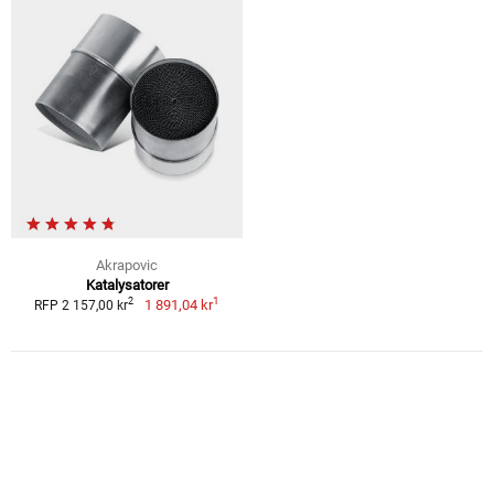
Akrapovic
Katalysatorer
1
2
1 891,04 kr
RFP 2 157,00 kr