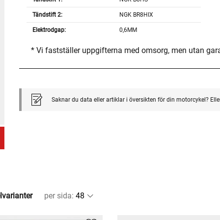
Tändstift 2:
NGK BR8HIX
Elektrodgap:
0,6MM
* Vi fastställer uppgifterna med omsorg, men utan gar
Saknar du data eller artiklar i översikten för din motorcykel? El
lvarianter
per sida
: