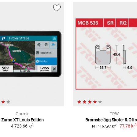
Garmin
TRW
Zumo XT Louis Edition
Bromsbelägg Skoter & Off
1
1
4 723,66 kr
77,78 kr
2
RFP 167,97 kr