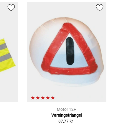
Moto112+
Varningstriangel
1
87,77 kr