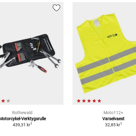
Rothewald
Moto112+
Motorcykel-Verktygsrulle
Varselvaest
1
1
439,31 kr
32,85 kr