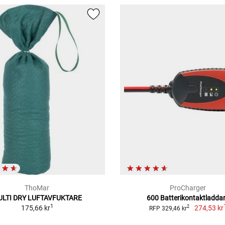
ThoMar
ProCharger
ULTI DRY LUFTAVFUKTARE
600 Batterikontaktladda
1
175,66 kr
274,53 kr
2
RFP 329,46 kr