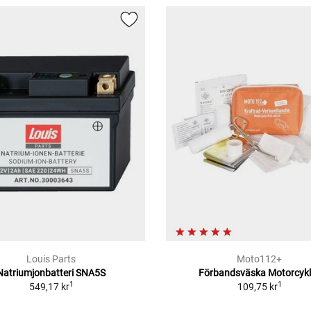
Louis Parts
Moto112+
Natriumjonbatteri SNA5S
Förbandsväska Motorcykl
1
1
549,17 kr
109,75 kr