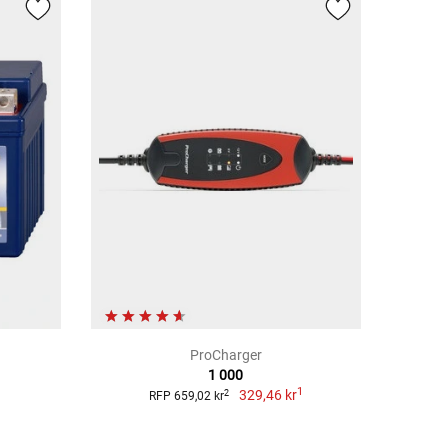
ProCharger
1 000
1
329,46 kr
2
RFP 659,02 kr