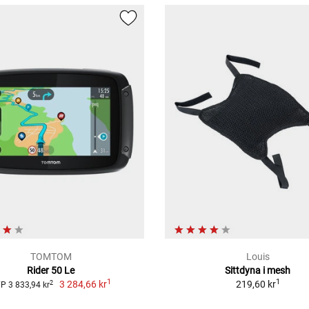
TOMTOM
Louis
Rider 50 Le
Sittdyna i mesh
1
1
3 284,66 kr
219,60 kr
2
P 3 833,94 kr