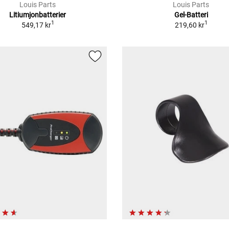
Louis Parts
Louis Parts
Litiumjonbatterier
Gel-Batteri
1
1
549,17 kr
219,60 kr