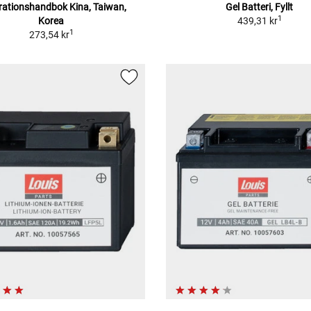
ationshandbok Kina, Taiwan,
Gel Batteri, Fyllt
1
Korea
439,31 kr
1
273,54 kr