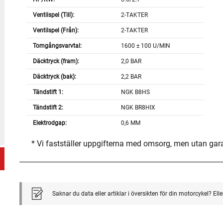
Ventilspel (Till):
2-TAKTER
Ventilspel (Från):
2-TAKTER
Tomgångsvarvtal:
1600 ± 100 U/MIN
Däcktryck (fram):
2,0 BAR
Däcktryck (bak):
2,2 BAR
Tändstift 1:
NGK B8HS
Tändstift 2:
NGK BR8HIX
Elektrodgap:
0,6 MM
* Vi fastställer uppgifterna med omsorg, men utan gar
Saknar du data eller artiklar i översikten för din motorcykel? El