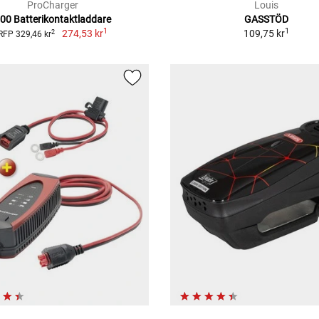
ProCharger
Louis
00 Batterikontaktladdare
GASSTÖD
1
1
274,53 kr
109,75 kr
2
RFP 329,46 kr