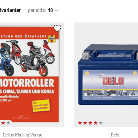
lvarianter
per sida
:
Delius Klasing Verlag
Delo