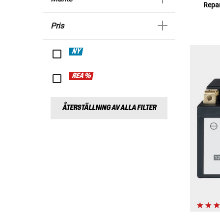
Repar
Pris
NY
REA %
ÅTERSTÄLLNING AV ALLA FILTER