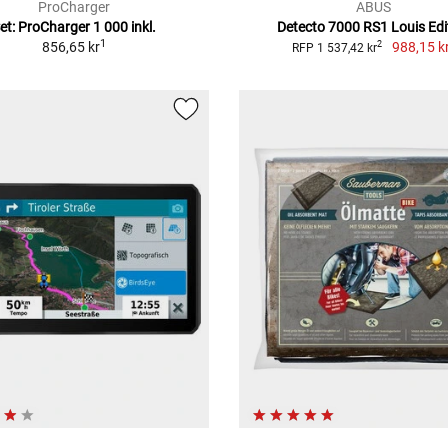
ProCharger
ABUS
et: ProCharger 1 000 inkl.
Detecto 7000 RS1 Louis Edi
1
856,65 kr
988,15 k
2
RFP 1 537,42 kr