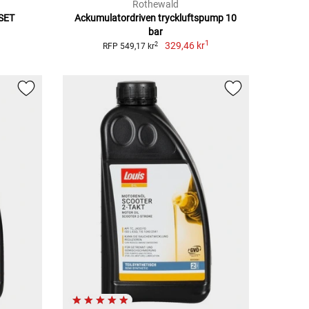
Rothewald
SET
Ackumulatordriven tryckluftspump 10
bar
1
329,46 kr
2
RFP 549,17 kr