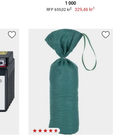
1 000
1
329,46 kr
2
RFP 659,02 kr