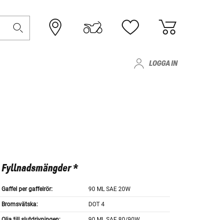
LOGGA IN
Fyllnadsmängder *
Gaffel per gaffelrör:
90 ML SAE 20W
Bromsvätska:
DOT 4
Olja till slutdrivningen:
90 ML SAE 80/90W