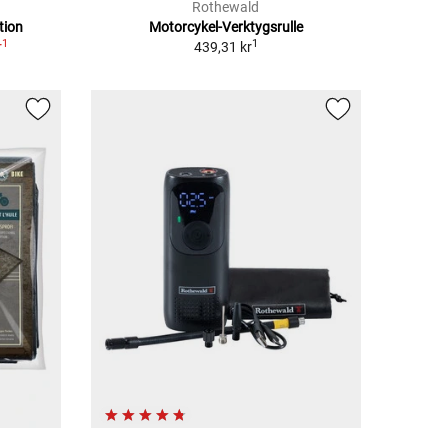
Rothewald
tion
Motorcykel-Verktygsrulle
1
1
r
439,31 kr