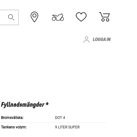
LOGGA IN
Fyllnadsmängder *
Bromsvätska:
DOT 4
Tankens volym:
9 LITER SUPER