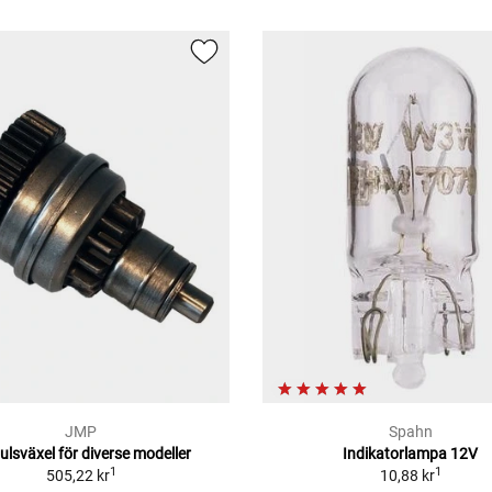
JMP
Spahn
julsväxel för diverse modeller
Indikatorlampa 12V
1
1
505,22 kr
10,88 kr