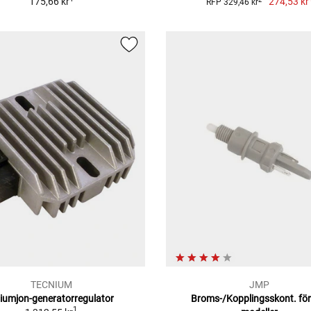
175,66 kr
274,53 kr
RFP 329,46 kr
TECNIUM
JMP
tiumjon-generatorregulator
Broms-/Kopplingsskont. för 
1