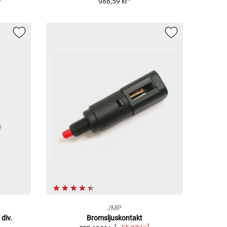
988,59 kr
JMP
div.
Bromsljuskontakt
1
2