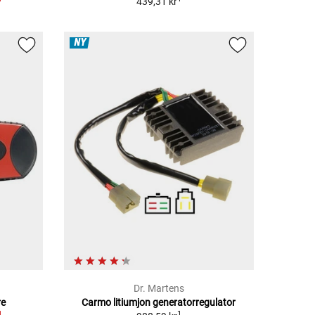
439,31 kr
NY
Dr. Martens
re
Carmo litiumjon generatorregulator
1
1