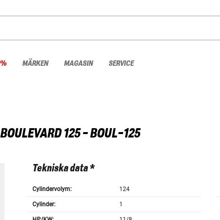
 %
MÄRKEN
MAGASIN
SERVICE
BOULEVARD 125 - BOUL-125
Tekniska data *
Cylindervolym:
124
Cylinder:
1
HP/KW:
11/8