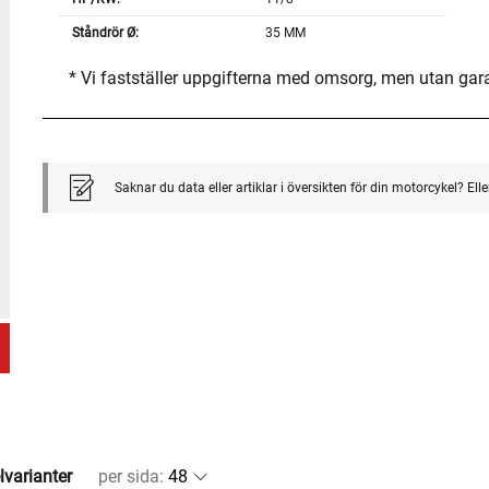
Ståndrör Ø:
35 MM
* Vi fastställer uppgifterna med omsorg, men utan gar
Saknar du data eller artiklar i översikten för din motorcykel? El
lvarianter
per sida
: