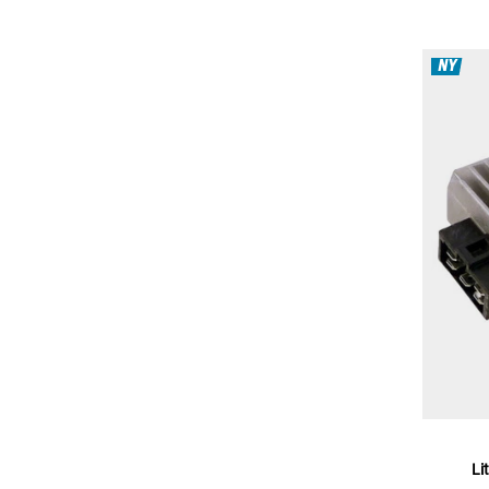
NY
Li