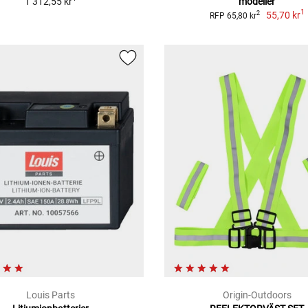
1 312,55 kr
modeller
1
55,70 kr
2
RFP 65,80 kr
Louis Parts
Origin-Outdoors