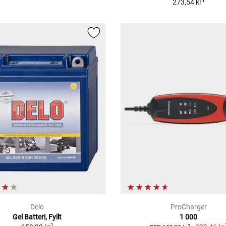
1
273,54 kr
Delo
ProCharger
Gel Batteri, Fyllt
1 000
1
2