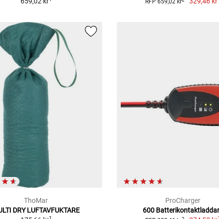
659,02 kr
329,46 kr
RFP 659,02 kr
ThoMar
ProCharger
ULTI DRY LUFTAVFUKTARE
600 Batterikontaktladda
1
2