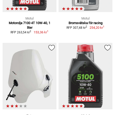
Motul
Motul
Motorolja 7100 4T 10W-40, 1
Bromsvätska för racing
1
2
liter
254,20 kr
RFP 307,48 kr
1
2
153,36 kr
RFP 263,54 kr