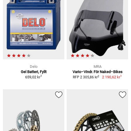
Delo
MRA
Gel Batteri, Fyllt
Vario–Vindr. För Naked–Bikes
1
1
2
659,02 kr
2 190,62 kr
RFP 2 305,86 kr