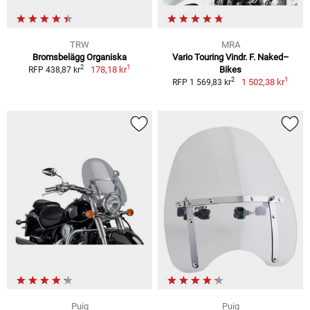
TRW
MRA
Bromsbelägg Organiska
Vario Touring Vindr. F. Naked–
1
2
178,18 kr
Bikes
RFP 438,87 kr
1
2
1 502,38 kr
RFP 1 569,83 kr
Puig
Puig