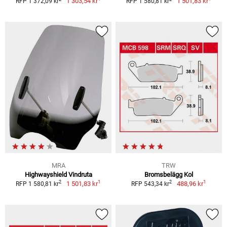
1 303,54 kr
1 501,83 kr
RFP 1 372,09 kr
RFP 1 580,81 kr
MRA
TRW
Highwayshield Vindruta
Bromsbelägg Kol
1
1
2
2
1 501,83 kr
488,96 kr
RFP 1 580,81 kr
RFP 543,34 kr