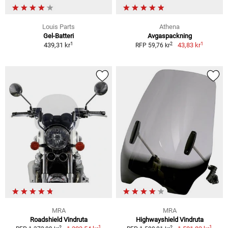
Louis Parts
Athena
Gel-Batteri
Avgaspackning
1
1
2
439,31 kr
43,83 kr
RFP 59,76 kr
MRA
MRA
Roadshield Vindruta
Highwayshield Vindruta
1
1
2
2