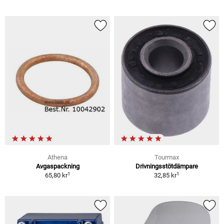
Athena
Tourmax
Avgaspackning
Drivningsstötdämpare
1
1
65,80 kr
32,85 kr