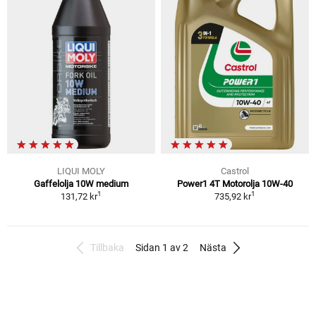
LIQUI MOLY
Castrol
Gaffelolja 10W medium
Power1 4T Motorolja 10W-40
1
1
131,72 kr
735,92 kr
Tillbaka
Sidan 1 av 2
Nästa