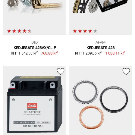
DID
AFAM
KEDJESATS 428VX/CLIP
KEDJESATS 428
1
1
2
2
768,88 kr
1 088,11 kr
RFP 1 542,58 kr
RFP 1 209,06 kr