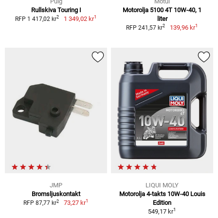
Puig
Motul
Rullskiva Touring I
Motorolja 5100 4T 10W-40, 1
1
2
1 349,02 kr
liter
RFP 1 417,02 kr
1
2
139,96 kr
RFP 241,57 kr
JMP
LIQUI MOLY
Bromsljuskontakt
Motorolja 4-takts 10W-40 Louis
1
2
73,27 kr
Edition
RFP 87,77 kr
1
549,17 kr