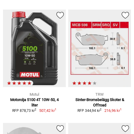
Motul
TRW
Motorolja 5100 4T 10W-50, 4
Sinter-Bromsbelägg Skoter &
liter
Offroad
1
1
2
2
507,42 kr
216,96 kr
RFP 878,73 kr
RFP 344,94 kr