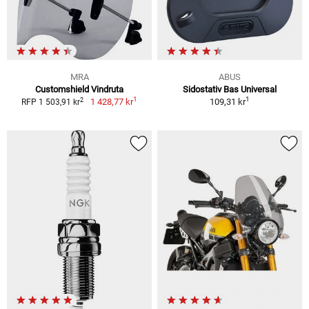
MRA
ABUS
Customshield Vindruta
Sidostativ Bas Universal
1
1
2
1 428,77 kr
109,31 kr
RFP 1 503,91 kr