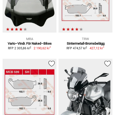
MRA
TRW
Vario–Vindr. För Naked–Bikes
Sintermetall-Bromsbelägg
1
1
2
2
2 190,62 kr
427,12 kr
RFP 2 305,86 kr
RFP 474,57 kr