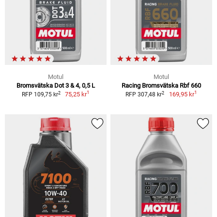
Motul
Motul
Bromsvätska Dot 3 & 4, 0,5 L
Racing Bromsvätska Rbf 660
1
1
2
2
75,25 kr
169,95 kr
RFP 109,75 kr
RFP 307,48 kr