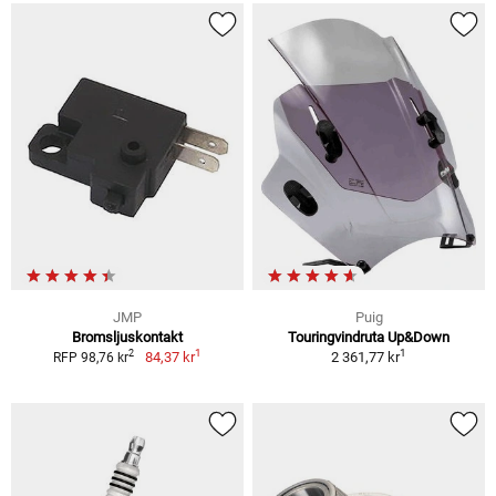
JMP
Puig
Bromsljuskontakt
Touringvindruta Up&Down
1
1
2
84,37 kr
2 361,77 kr
RFP 98,76 kr