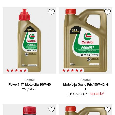
Castrol
Castrol
Power1 4T Motorolja 10W-40
Motorolja Grand Prix 10W-40, 4
1
263,54 kr
l
1
2
384,38 kr
RFP 549,17 kr