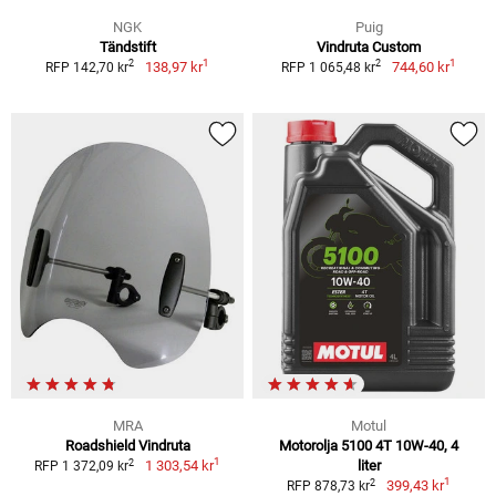
NGK
Puig
Tändstift
Vindruta Custom
1
1
2
2
138,97 kr
744,60 kr
RFP 142,70 kr
RFP 1 065,48 kr
MRA
Motul
Roadshield Vindruta
Motorolja 5100 4T 10W-40, 4
1
2
1 303,54 kr
liter
RFP 1 372,09 kr
1
2
399,43 kr
RFP 878,73 kr