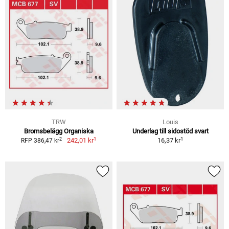
TRW
Louis
Bromsbelägg Organiska
Underlag till sidostöd svart
1
1
2
242,01 kr
16,37 kr
RFP 386,47 kr