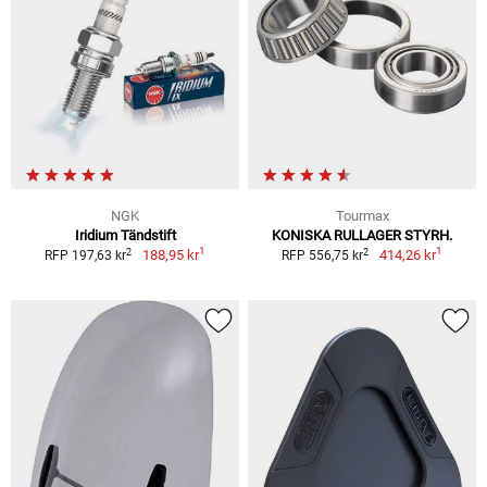
NGK
Tourmax
Iridium Tändstift
KONISKA RULLAGER STYRH.
1
1
2
2
188,95 kr
414,26 kr
RFP 197,63 kr
RFP 556,75 kr