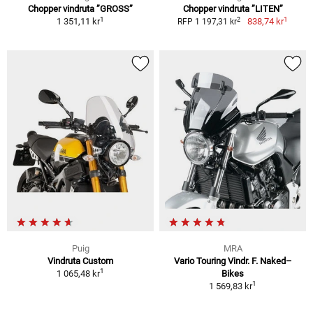
Chopper vindruta ”GROSS”
Chopper vindruta ”LITEN”
1
1
2
1 351,11 kr
838,74 kr
RFP 1 197,31 kr
Puig
MRA
Vindruta Custom
Vario Touring Vindr. F. Naked–
1
1 065,48 kr
Bikes
1
1 569,83 kr