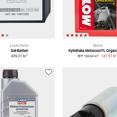
Louis Parts
Motul
Gel-Batteri
Kylvätska Motocool FL Organi
1
439,31 kr
147,97 kr
2
RFP 186,64 kr