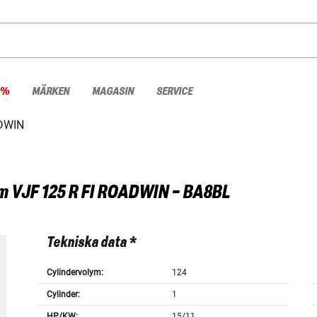
 %
MÄRKEN
MAGASIN
SERVICE
ADWIN
m
VJF 125 R FI ROADWIN - BA8BL
Tekniska data *
Cylindervolym:
124
Cylinder:
1
HP/KW:
15/11