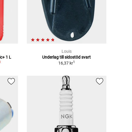
Louis
c+ 1 L
Underlag till sidostöd svart
1
1
16,37 kr