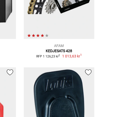
AFAM
KEDJESATS 428
1
1 013,63 kr
2
RFP 1 126,23 kr