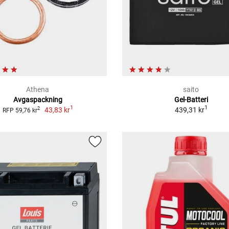
Athena
saito
Avgaspackning
Gel-Batteri
1
1
43,83 kr
439,31 kr
2
RFP 59,76 kr