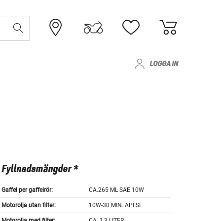
LOGGA IN
Fyllnadsmängder *
Gaffel per gaffelrör:
CA.265 ML SAE 10W
Motorolja utan filter:
10W-30 MIN. API SE
Motorolja med filter:
CA. 1,3 LITER