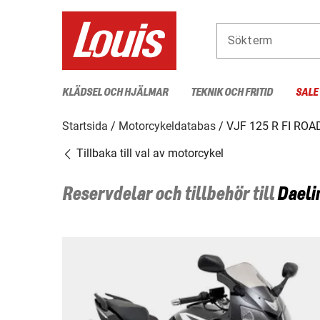
Sökterm
KLÄDSEL OCH HJÄLMAR
TEKNIK OCH FRITID
SALE
Startsida
Motorcykeldatabas
VJF 125 R FI RO
Tillbaka till val av motorcykel
Reservdelar och tillbehör till
Daeli