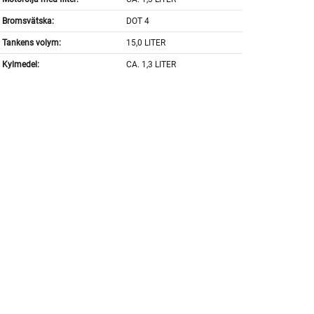
Bromsvätska:
DOT 4
Tankens volym:
15,0 LITER
Kylmedel:
CA. 1,3 LITER