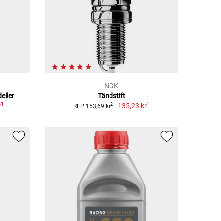
NGK
eller
Tändstift
1
1
r
135,23 kr
2
RFP 153,69 kr