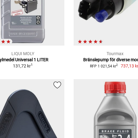
LIQUI MOLY
Tourmax
ylmedel Universal 1 LITER
Bränslepump för diverse mod
1
131,72 kr
737,13 k
2
RFP 1 021,54 kr