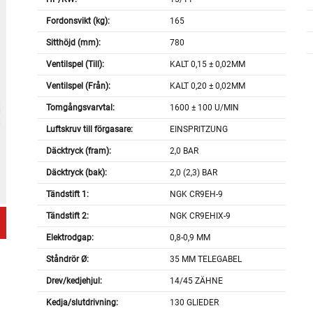
Fordonsvikt (kg):
165
Sitthöjd (mm):
780
Ventilspel (Till):
KALT 0,15 ± 0,02MM
Ventilspel (Från):
KALT 0,20 ± 0,02MM
Tomgångsvarvtal:
1600 ± 100 U/MIN
Luftskruv till förgasare:
EINSPRITZUNG
Däcktryck (fram):
2,0 BAR
Däcktryck (bak):
2,0 (2,3) BAR
Tändstift 1:
NGK CR9EH-9
Tändstift 2:
NGK CR9EHIX-9
Elektrodgap:
0,8-0,9 MM
Ståndrör Ø:
35 MM TELEGABEL
Drev/kedjehjul:
14/45 ZÄHNE
Kedja/slutdrivning:
130 GLIEDER