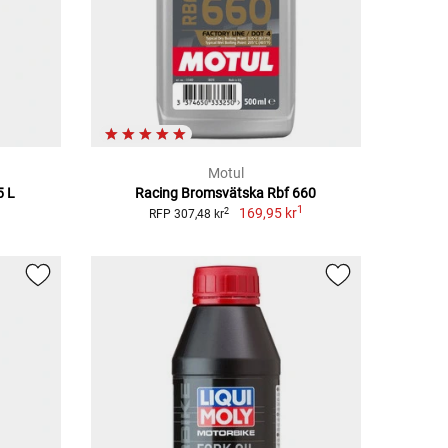
Motul
5 L
Racing Bromsvätska Rbf 660
1
169,95 kr
2
RFP 307,48 kr