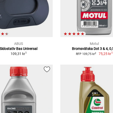
ABUS
Motul
Sidostativ Bas Universal
Bromsvätska Dot 3 & 4, 0,
1
1
109,31 kr
75,25 kr
2
RFP 109,75 kr