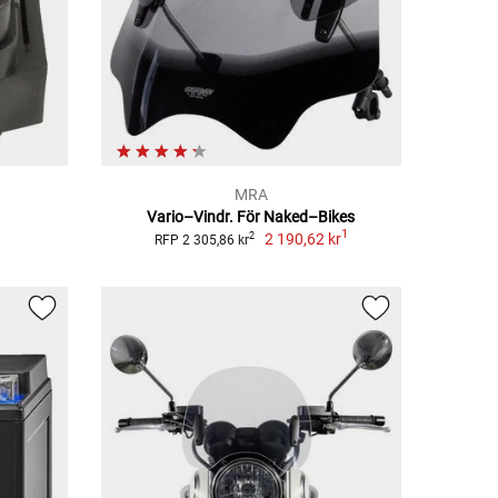
MRA
Vario–Vindr. För Naked–Bikes
1
2 190,62 kr
2
RFP 2 305,86 kr