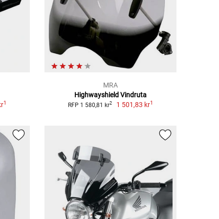
MRA
Highwayshield Vindruta
1
1
kr
1 501,83 kr
2
RFP 1 580,81 kr