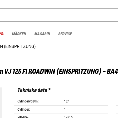
 %
MÄRKEN
MAGASIN
SERVICE
IN (EINSPRITZUNG)
m
VJ 125 FI ROADWIN (EINSPRITZUNG) - BA4
Tekniska data *
Cylindervolym:
124
Cylinder:
1
HP/KW:
14/10