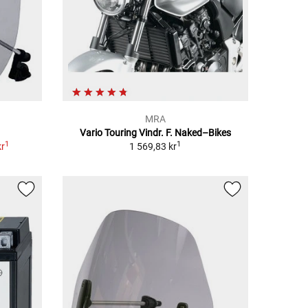
MRA
Vario Touring Vindr. F. Naked–Bikes
1
1
kr
1 569,83 kr