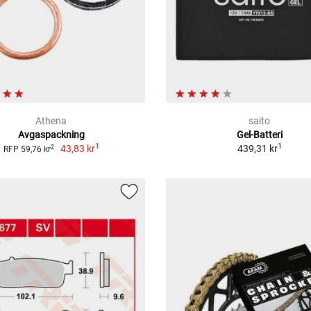
Athena
saito
Avgaspackning
Gel-Batteri
1
1
43,83 kr
439,31 kr
2
RFP 59,76 kr