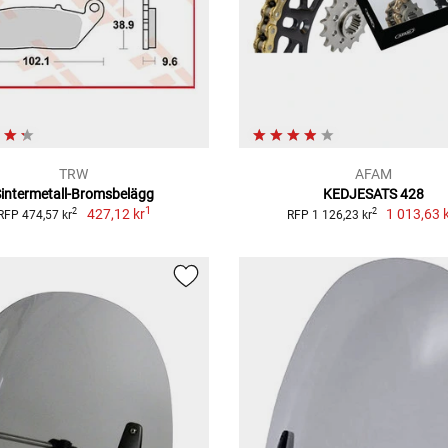
TRW
AFAM
Sintermetall-Bromsbelägg
KEDJESATS 428
1
427,12 kr
1 013,63 
2
2
RFP 474,57 kr
RFP 1 126,23 kr