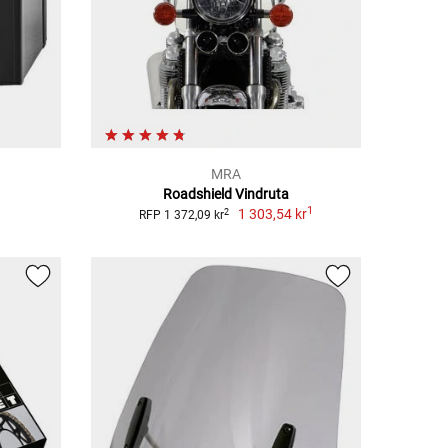
MRA
Roadshield Vindruta
1
1 303,54 kr
2
RFP 1 372,09 kr