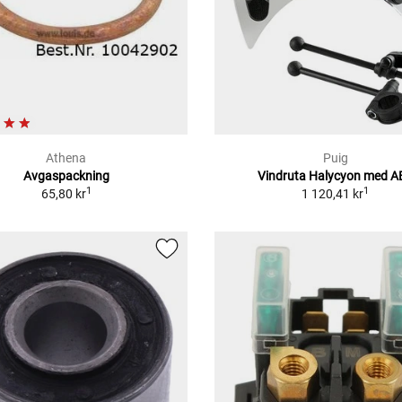
Athena
Puig
Avgaspackning
Vindruta Halycyon med A
1
1
65,80 kr
1 120,41 kr