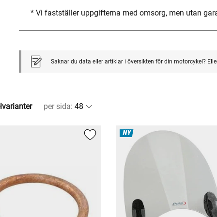
* Vi fastställer uppgifterna med omsorg, men utan gar
Saknar du data eller artiklar i översikten för din motorcykel? El
lvarianter
per sida
:
NY