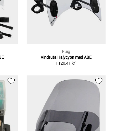
Puig
BE
Vindruta Halycyon med ABE
1
1 120,41 kr