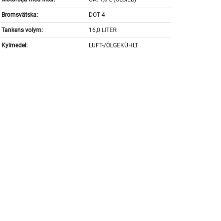
Bromsvätska:
DOT 4
Tankens volym:
16,0 LITER
Kylmedel:
LUFT-/ÖLGEKÜHLT