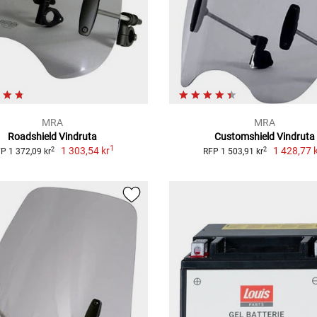
MRA
MRA
Roadshield Vindruta
Customshield Vindruta
1
1 303,54 kr
1 428,77 
2
2
P 1 372,09 kr
RFP 1 503,91 kr