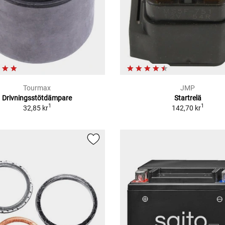
Tourmax
JMP
Drivningsstötdämpare
Startrelä
1
1
32,85 kr
142,70 kr