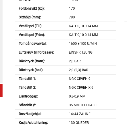
Fordonsvikt (kg):
170
Sitthöjd (mm):
780
Ventilspel (Till):
KALT 0,10-0,14 MM
Ventilspel (Från):
KALT 0,10-0,14 MM
Tomgångsvarvtal:
1600 ± 100 U/MIN
Luftskruv till förgasare:
EINSPRITZUNG
Däcktryck (fram):
2,0 BAR
Däcktryck (bak):
2,0 (2,3) BAR
Tändstift 1:
NGK CR9EH-9
Tändstift 2:
NGK CR9EHIX-9
Elektrodgap:
0,8-0,9 MM
Ståndrör Ø:
35 MM TELEGABEL
Drev/kedjehjul:
14/44 ZÄHNE
Kedja/slutdrivning:
130 GLIEDER