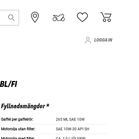
LOGGA IN
BL/FI
Fyllnadsmängder *
Gaffel per gaffelrör:
265 ML SAE 10W
Motorolja utan filter:
SAE 10W-30 API SH
Motorolja med filter:
CA. 1,0 L (ÖLSIEB)