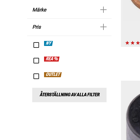
Märke
Pris
NY
REA %
OUTLET
ÅTERSTÄLLNING AV ALLA FILTER