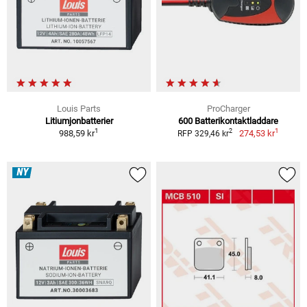
Louis Parts
ProCharger
Litiumjonbatterier
600 Batterikontaktladdare
1
1
2
988,59 kr
274,53 kr
RFP 329,46 kr
NY