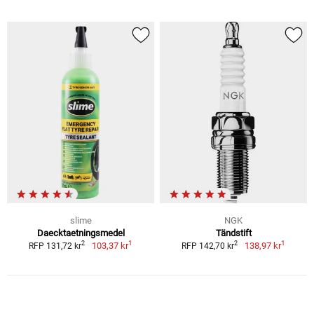
slime
NGK
Daecktaetningsmedel
Tändstift
1
1
2
2
103,37 kr
138,97 kr
RFP 131,72 kr
RFP 142,70 kr