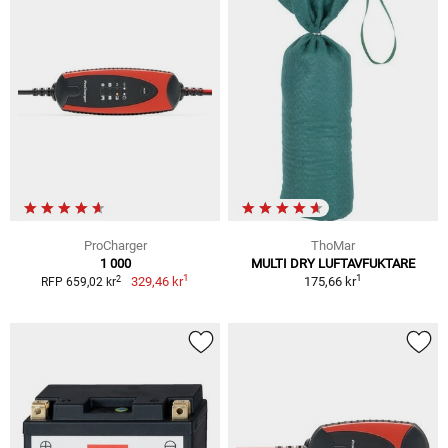
ProCharger
ThoMar
1 000
MULTI DRY LUFTAVFUKTARE
1
1
2
329,46 kr
175,66 kr
RFP 659,02 kr