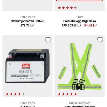
Louis Parts
TRW
Natriumjonbatteri SNA9Q
Bromsbelägg Organiska
1
1
2
878,73 kr
194,88 kr
RFP 305,40 kr
Louis Parts
Origin-Outdoors