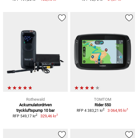
Rothewald
TOMTOM
Ackumulatordriven
Rider 550
1
2
tryckluftspump 10 bar
3 064,95 kr
RFP 4 383,21 kr
1
2
329,46 kr
RFP 549,17 kr