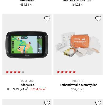
Gel-Batteri
REFLEKTORVÄST SET
1
1
439,31 kr
164,23 kr
TOMTOM
Moto112+
Rider 50 Le
Förbandsväska Motorcyklar
1
1
2
3 284,66 kr
109,75 kr
RFP 3 833,94 kr