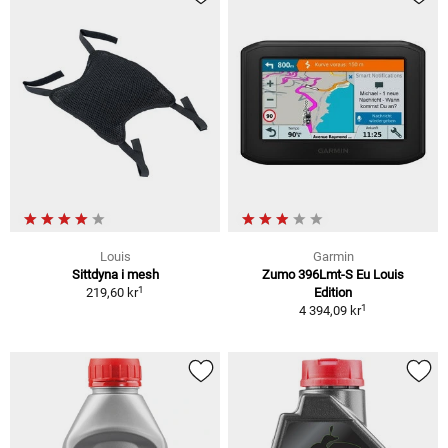
Louis
Garmin
Sittdyna i mesh
Zumo 396Lmt-S Eu Louis
1
219,60 kr
Edition
1
4 394,09 kr