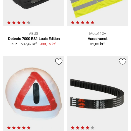
ABUS
Moto112+
Detecto 7000 RS1 Louis Edition
Varselvaest
1
1
2
988,15 kr
32,85 kr
RFP 1 537,42 kr