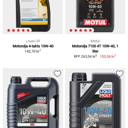
Louis Oil
Motul
Motorolja 4-takts 10W-40
Motorolja 7100 4T 10W-40, 1
1
142,70 kr
liter
1
2
153,36 kr
RFP 263,54 kr