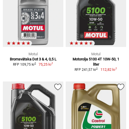
Motul
Motul
Bromsvätska Dot 3 & 4, 0,5 L
Motorolja 5100 4T 10W-50, 1
1
2
75,25 kr
liter
RFP 109,75 kr
1
2
112,82 kr
RFP 241,57 kr