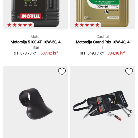
Motul
Castrol
Motorolja 5100 4T 10W-50, 4
Motorolja Grand Prix 10W-40, 4
liter
l
1
1
2
2
507,42 kr
384,38 kr
RFP 878,73 kr
RFP 549,17 kr