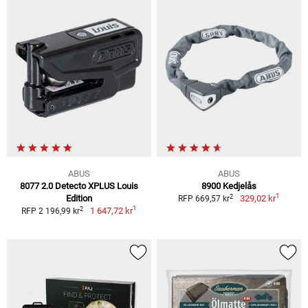
ABUS
ABUS
8077 2.0 Detecto XPLUS Louis
8900 Kedjelås
1
2
Edition
329,02 kr
RFP 669,57 kr
1
2
1 647,72 kr
RFP 2 196,99 kr