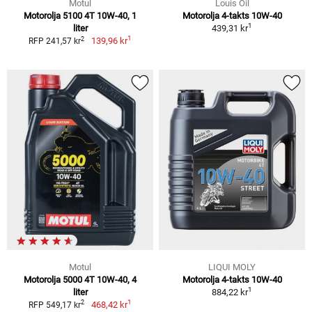
Motul
Louis Oil
Motorolja 5100 4T 10W-40, 1
Motorolja 4-takts 10W-40
1
liter
439,31 kr
1
2
139,96 kr
RFP 241,57 kr
Motul
LIQUI MOLY
Motorolja 5000 4T 10W-40, 4
Motorolja 4-takts 10W-40
1
liter
884,22 kr
1
2
468,42 kr
RFP 549,17 kr