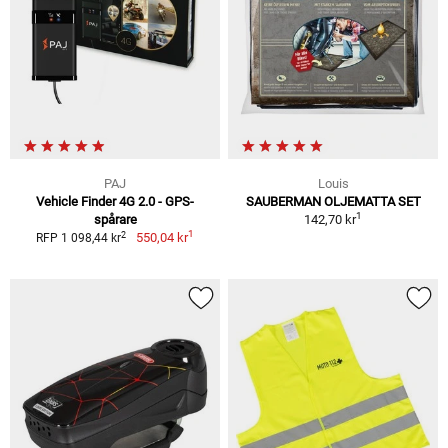
PAJ
Louis
Vehicle Finder 4G 2.0 - GPS-
SAUBERMAN OLJEMATTA SET
1
spårare
142,70 kr
1
2
550,04 kr
RFP 1 098,44 kr