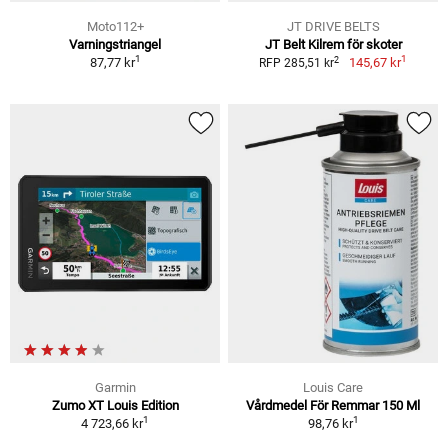
Moto112+
JT DRIVE BELTS
Varningstriangel
JT Belt Kilrem för skoter
1
1
2
87,77 kr
145,67 kr
RFP 285,51 kr
Garmin
Louis Care
Zumo XT Louis Edition
Vårdmedel För Remmar 150 Ml
1
1
4 723,66 kr
98,76 kr