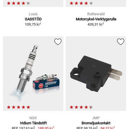
Louis
Rothewald
GASSTÖD
Motorcykel-Verktygsrulle
1
1
109,75 kr
439,31 kr
NGK
JMP
Iridium Tändstift
Bromsljuskontakt
1
1
2
2
188,95 kr
84,37 kr
RFP 197,63 kr
RFP 98,76 kr