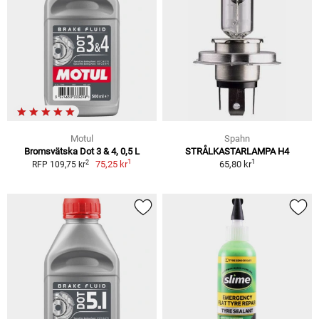
Motul
Spahn
Bromsvätska Dot 3 & 4, 0,5 L
STRÅLKASTARLAMPA H4
1
1
2
75,25 kr
65,80 kr
RFP 109,75 kr