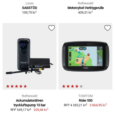
Louis
Rothewald
GASSTÖD
Motorcykel-Verktygsrulle
1
1
109,75 kr
439,31 kr
Rothewald
TOMTOM
Ackumulatordriven
Rider 550
1
2
tryckluftspump 10 bar
3 064,95 kr
RFP 4 383,21 kr
1
2
329,46 kr
RFP 549,17 kr