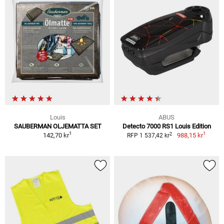
Louis
ABUS
SAUBERMAN OLJEMATTA SET
Detecto 7000 RS1 Louis Edition
1
1
2
142,70 kr
988,15 kr
RFP 1 537,42 kr