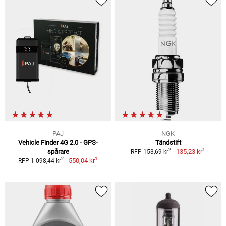
PAJ
NGK
Vehicle Finder 4G 2.0 - GPS-
Tändstift
1
2
spårare
135,23 kr
RFP 153,69 kr
1
2
550,04 kr
RFP 1 098,44 kr