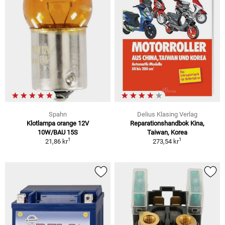
Spahn
Delius Klasing Verlag
Klotlampa orange 12V
Reparationshandbok Kina,
10W/BAU 15S
Taiwan, Korea
1
1
21,86 kr
273,54 kr