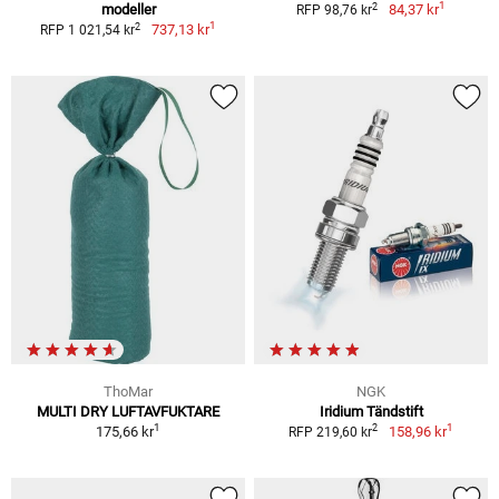
1
2
modeller
84,37 kr
RFP 98,76 kr
1
2
737,13 kr
RFP 1 021,54 kr
ThoMar
NGK
MULTI DRY LUFTAVFUKTARE
Iridium Tändstift
1
1
2
175,66 kr
158,96 kr
RFP 219,60 kr