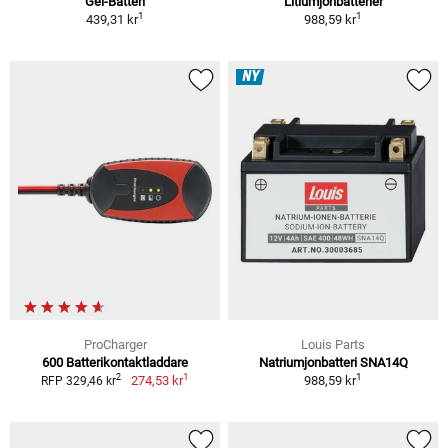
Gel-Batteri
Litiumjonbatterier
1
1
439,31 kr
988,59 kr
NY
ProCharger
Louis Parts
600 Batterikontaktladdare
Natriumjonbatteri SNA14Q
1
1
2
274,53 kr
988,59 kr
RFP 329,46 kr