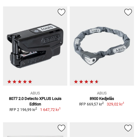
ABUS
ABUS
8077 2.0 Detecto XPLUS Louis
8900 Kedjelås
1
2
Edition
329,02 kr
RFP 669,57 kr
1
2
1 647,72 kr
RFP 2 196,99 kr