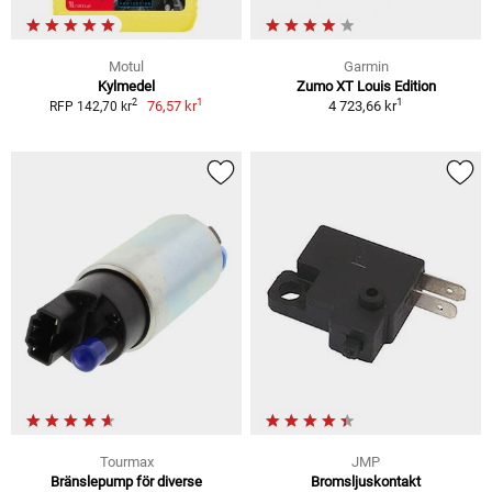
Motul
Garmin
Kylmedel
Zumo XT Louis Edition
1
1
2
76,57 kr
4 723,66 kr
RFP 142,70 kr
Tourmax
JMP
Bränslepump för diverse
Bromsljuskontakt