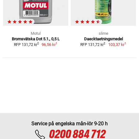
Motul
slime
Bromsvätska Dot 5.1., 0,5 L
Daecktaetningsmedel
1
1
2
2
96,56 kr
103,37 kr
RFP 131,72 kr
RFP 131,72 kr
Service på engelska mån-lör 9-20 h
0200 884 712