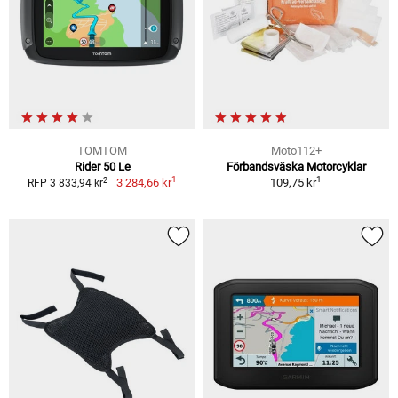
TOMTOM
Moto112+
Rider 50 Le
Förbandsväska Motorcyklar
1
1
2
3 284,66 kr
109,75 kr
RFP 3 833,94 kr