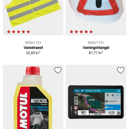
Moto112+
Moto112+
Varselvaest
Varningstriangel
1
1
32,85 kr
87,77 kr