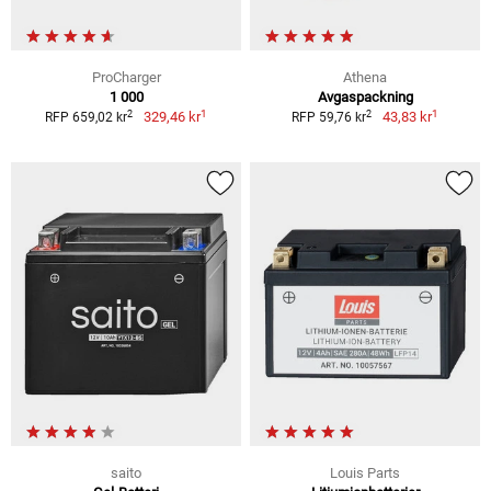
ProCharger
Athena
1 000
Avgaspackning
1
1
2
2
329,46 kr
43,83 kr
RFP 659,02 kr
RFP 59,76 kr
saito
Louis Parts