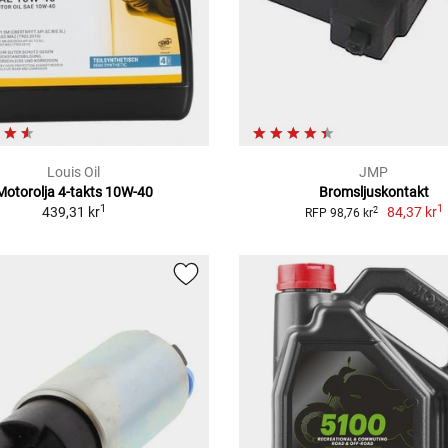
Louis Oil
JMP
Motorolja 4-takts 10W-40
Bromsljuskontakt
1
1
439,31 kr
84,37 kr
2
RFP 98,76 kr