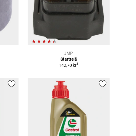
JMP
Startrelä
1
142,70 kr