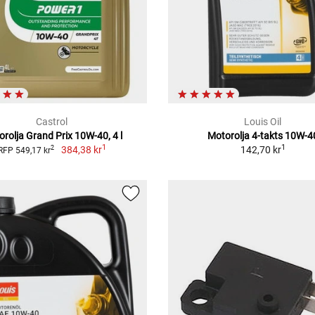
Castrol
Louis Oil
rolja Grand Prix 10W-40, 4 l
Motorolja 4-takts 10W-4
1
1
384,38 kr
142,70 kr
2
RFP 549,17 kr