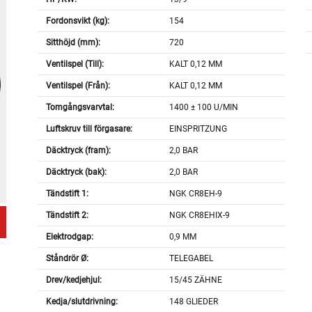
Fordonsvikt (kg):
154
Sitthöjd (mm):
720
Ventilspel (Till):
KALT 0,12 MM
Ventilspel (Från):
KALT 0,12 MM
Tomgångsvarvtal:
1400 ± 100 U/MIN
Luftskruv till förgasare:
EINSPRITZUNG
Däcktryck (fram):
2,0 BAR
Däcktryck (bak):
2,0 BAR
Tändstift 1:
NGK CR8EH-9
Tändstift 2:
NGK CR8EHIX-9
Elektrodgap:
0,9 MM
Ståndrör Ø:
TELEGABEL
Drev/kedjehjul:
15/45 ZÄHNE
Kedja/slutdrivning:
148 GLIEDER