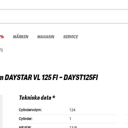
 %
MÄRKEN
MAGASIN
SERVICE
FI
m
DAYSTAR VL 125 FI - DAYST125FI
Tekniska data *
Cylindervolym:
124
Cylinder:
1
HP/KW:
13/9