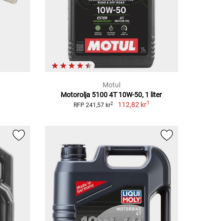
Motul
Motorolja 5100 4T 10W-50, 1 liter
1
112,82 kr
2
RFP 241,57 kr