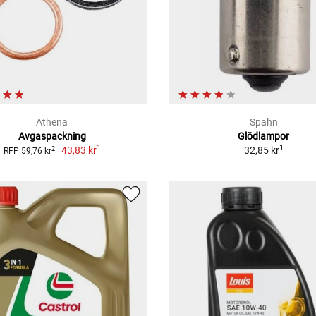
Athena
Spahn
Avgaspackning
Glödlampor
1
1
43,83 kr
32,85 kr
2
RFP 59,76 kr