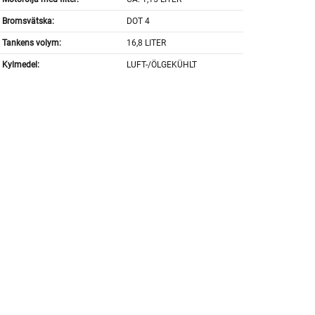
Bromsvätska:
DOT 4
Tankens volym:
16,8 LITER
Kylmedel:
LUFT-/ÖLGEKÜHLT