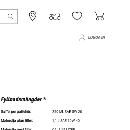
LOGGA IN
Fyllnadsmängder *
Gaffel per gaffelrör:
250 ML SAE 5W-20
Motorolja utan filter:
1,1 L SAE 10W-40
Motorolja med filter:
CA. 1,15 LITER