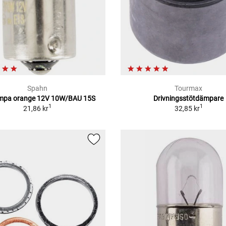
Spahn
Tourmax
ampa orange 12V 10W/BAU 15S
Drivningsstötdämpare
1
1
21,86 kr
32,85 kr