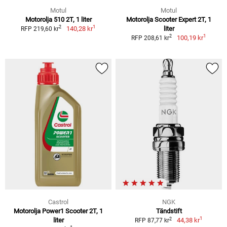
Motul
Motul
Motorolja 510 2T, 1 liter
Motorolja Scooter Expert 2T, 1
1
2
140,28 kr
liter
RFP 219,60 kr
1
2
100,19 kr
RFP 208,61 kr
Castrol
NGK
Motorolja Power1 Scooter 2T, 1
Tändstift
1
2
liter
44,38 kr
RFP 87,77 kr