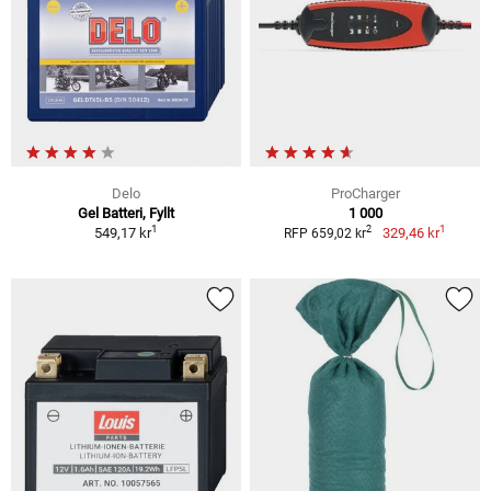
Delo
ProCharger
Gel Batteri, Fyllt
1 000
1
1
2
549,17 kr
329,46 kr
RFP 659,02 kr