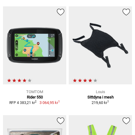
TOMTOM
Louis
Rider 550
Sittdyna i mesh
1
1
2
3 064,95 kr
219,60 kr
RFP 4 383,21 kr