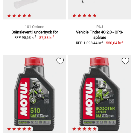
101 Octane
PAJ
Bränsleventil undertryck för
Vehicle Finder 4G 2.0 - GPS-
1
2
87,88 kr
spårare
RFP 90,63 kr
1
2
550,04 kr
RFP 1 098,44 kr