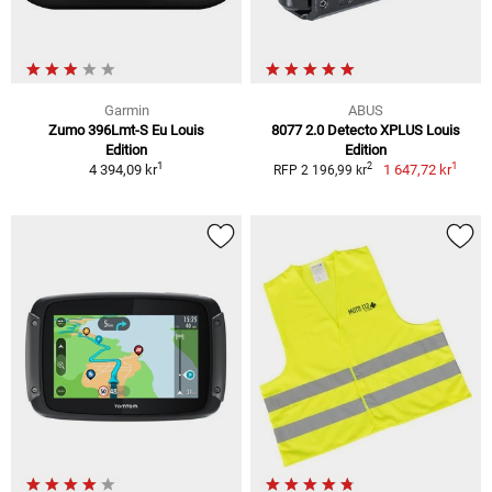
Garmin
ABUS
Zumo 396Lmt-S Eu Louis
8077 2.0 Detecto XPLUS Louis
Edition
Edition
1
1
2
4 394,09 kr
1 647,72 kr
RFP 2 196,99 kr