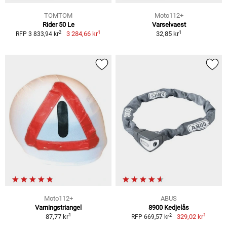
TOMTOM
Moto112+
Rider 50 Le
Varselvaest
1
1
2
3 284,66 kr
32,85 kr
RFP 3 833,94 kr
Moto112+
ABUS
Varningstriangel
8900 Kedjelås
1
1
2
87,77 kr
329,02 kr
RFP 669,57 kr