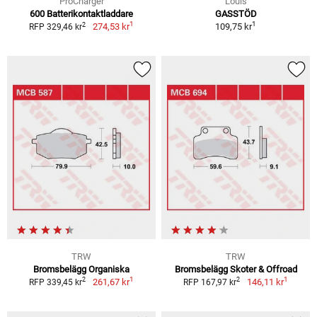
ProCharger
Louis
600 Batterikontaktladdare
GASSTÖD
1
1
2
274,53 kr
109,75 kr
RFP 329,46 kr
TRW
TRW
Bromsbelägg Organiska
Bromsbelägg Skoter & Offroad
1
1
2
2
261,67 kr
146,11 kr
RFP 339,45 kr
RFP 167,97 kr