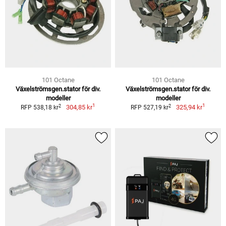
101 Octane
101 Octane
Växelströmsgen.stator för div.
Växelströmsgen.stator för div.
modeller
modeller
1
1
2
2
304,85 kr
325,94 kr
RFP 538,18 kr
RFP 527,19 kr