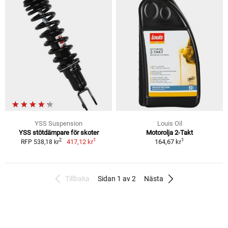
YSS Suspension
Louis Oil
YSS stötdämpare för skoter
Motorolja 2-Takt
1
1
2
417,12 kr
164,67 kr
RFP 538,18 kr
Tillbaka
Sidan 1 av 2
Nästa