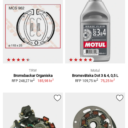
TRW
Motul
Bromsbackar Organiska
Bromsvätska Dot 3 & 4, 0,5 L
1
1
2
2
185,98 kr
75,25 kr
RFP 248,27 kr
RFP 109,75 kr