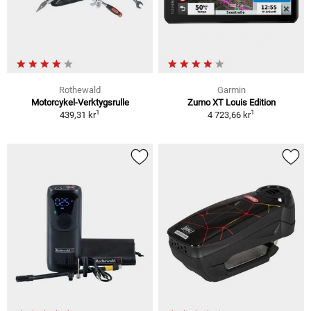
Rothewald
Garmin
Motorcykel-Verktygsrulle
Zumo XT Louis Edition
1
1
439,31 kr
4 723,66 kr