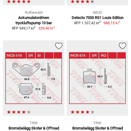
Rothewald
ABUS
Ackumulatordriven
Detecto 7000 RS1 Louis Edition
1
2
tryckluftspump 10 bar
988,15 kr
RFP 1 537,42 kr
1
2
329,46 kr
RFP 549,17 kr
TRW
TRW
Bromsbelägg Skoter & Offroad
Bromsbelägg Skoter & Offroad