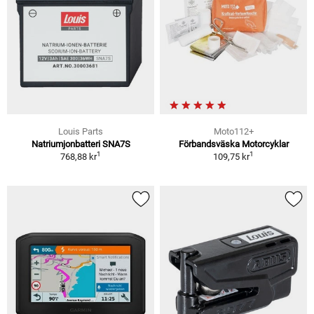
Louis Parts
Moto112+
Natriumjonbatteri SNA7S
Förbandsväska Motorcyklar
1
1
768,88 kr
109,75 kr