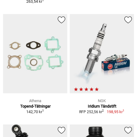
1
263,54 kr
Athena
NGK
Topend-Tätningar
Iridium Tändstift
1
1
2
142,70 kr
198,95 kr
RFP 252,56 kr