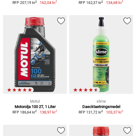
1
1
2
2
162,04 kr
134,68 kr
RFP 207,19 kr
RFP 162,37 kr
Motul
slime
Motorolja 100 2T, 1 Liter
Daecktaetningsmedel
1
1
2
2
138,97 kr
103,37 kr
RFP 186,64 kr
RFP 131,72 kr