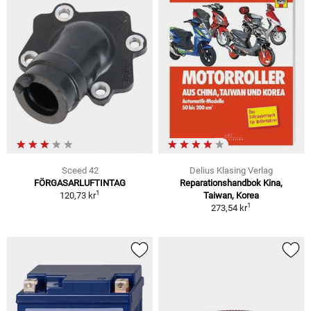
Sceed 42
Delius Klasing Verlag
FÖRGASARLUFTINTAG
Reparationshandbok Kina,
1
120,73 kr
Taiwan, Korea
1
273,54 kr