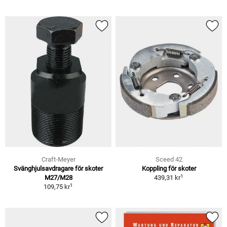
Craft-Meyer
Sceed 42
Svänghjulsavdragare för skoter
Koppling för skoter
1
M27/M28
439,31 kr
1
109,75 kr