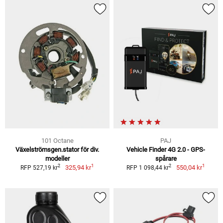
101 Octane
PAJ
Växelströmsgen.stator för div.
Vehicle Finder 4G 2.0 - GPS-
modeller
spårare
1
1
2
2
325,94 kr
550,04 kr
RFP 527,19 kr
RFP 1 098,44 kr