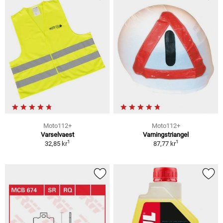
Moto112+
Moto112+
Varselvaest
Varningstriangel
1
1
32,85 kr
87,77 kr