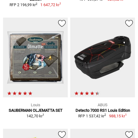
1
2
1 647,72 kr
RFP 2 196,99 kr
Louis
ABUS
SAUBERMAN OLJEMATTA SET
Detecto 7000 RS1 Louis Edition
1
1
2
142,70 kr
988,15 kr
RFP 1 537,42 kr