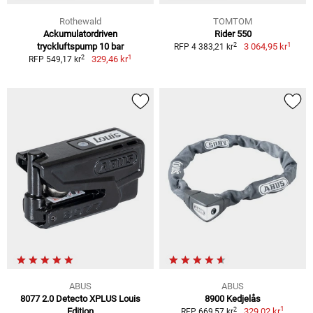
Rothewald
TOMTOM
Ackumulatordriven
Rider 550
1
2
tryckluftspump 10 bar
3 064,95 kr
RFP 4 383,21 kr
1
2
329,46 kr
RFP 549,17 kr
ABUS
ABUS
8077 2.0 Detecto XPLUS Louis
8900 Kedjelås
1
2
Edition
329,02 kr
RFP 669,57 kr