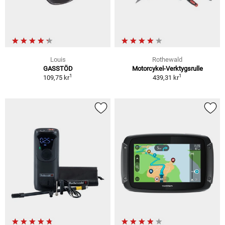
Louis
Rothewald
GASSTÖD
Motorcykel-Verktygsrulle
1
1
109,75 kr
439,31 kr