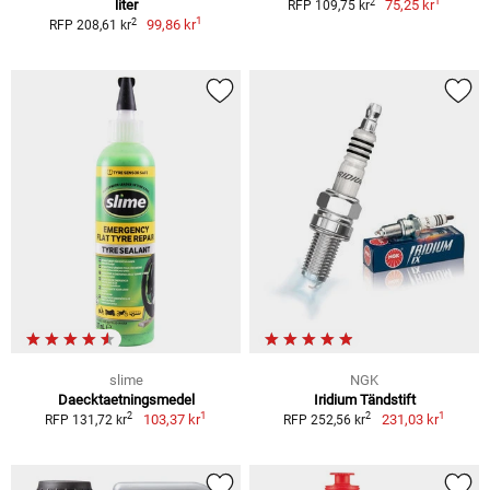
1
2
liter
75,25 kr
RFP 109,75 kr
1
2
99,86 kr
RFP 208,61 kr
slime
NGK
Daecktaetningsmedel
Iridium Tändstift
1
1
2
2
103,37 kr
231,03 kr
RFP 131,72 kr
RFP 252,56 kr