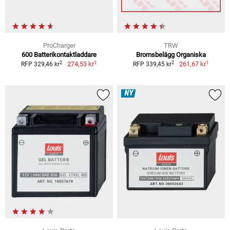
ProCharger
TRW
600 Batterikontaktladdare
Bromsbelägg Organiska
1
1
2
2
274,53 kr
261,67 kr
RFP 329,46 kr
RFP 339,45 kr
NY