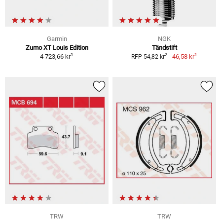
Garmin
NGK
Zumo XT Louis Edition
Tändstift
1
1
2
4 723,66 kr
46,58 kr
RFP 54,82 kr
TRW
TRW