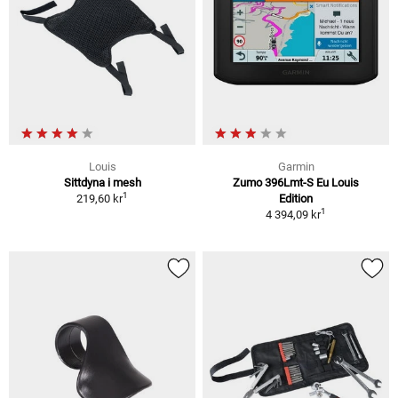
Louis
Garmin
Sittdyna i mesh
Zumo 396Lmt-S Eu Louis
1
219,60 kr
Edition
1
4 394,09 kr