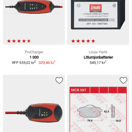
ProCharger
Louis Parts
1 000
Litiumjonbatterier
1
1
2
329,46 kr
549,17 kr
RFP 659,02 kr