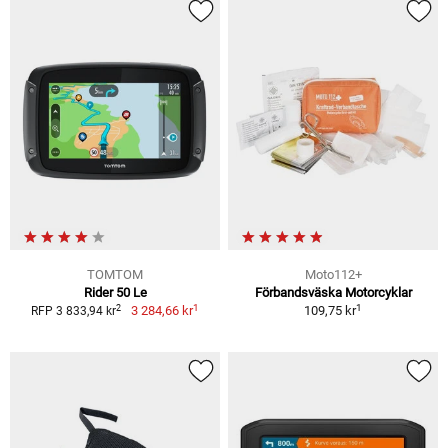
TOMTOM
Moto112+
Rider 50 Le
Förbandsväska Motorcyklar
1
1
2
3 284,66 kr
109,75 kr
RFP 3 833,94 kr