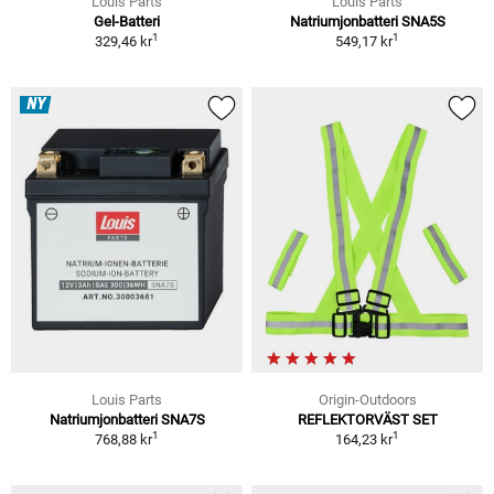
Louis Parts
Louis Parts
Gel-Batteri
Natriumjonbatteri SNA5S
1
1
329,46 kr
549,17 kr
NY
Louis Parts
Origin-Outdoors
Natriumjonbatteri SNA7S
REFLEKTORVÄST SET
1
1
768,88 kr
164,23 kr