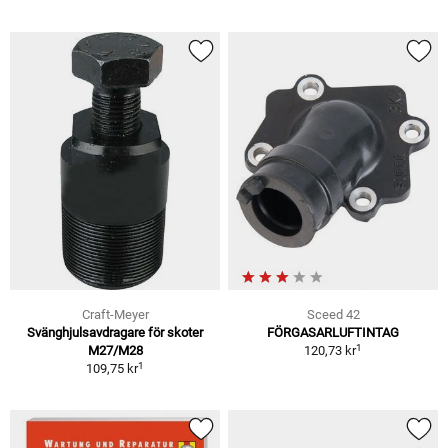
Craft-Meyer
Sceed 42
Svänghjulsavdragare för skoter
FÖRGASARLUFTINTAG
1
M27/M28
120,73 kr
1
109,75 kr