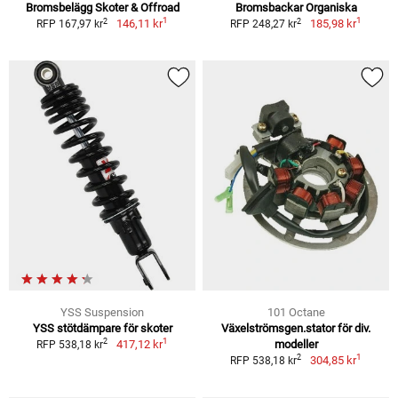
Bromsbelägg Skoter & Offroad
Bromsbackar Organiska
1
1
2
2
146,11 kr
185,98 kr
RFP 167,97 kr
RFP 248,27 kr
YSS Suspension
101 Octane
YSS stötdämpare för skoter
Växelströmsgen.stator för div.
1
2
417,12 kr
modeller
RFP 538,18 kr
1
2
304,85 kr
RFP 538,18 kr