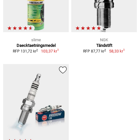
slime
NGK
Daecktaetningsmedel
Tändstift
1
1
2
2
103,37 kr
58,33 kr
RFP 131,72 kr
RFP 87,77 kr