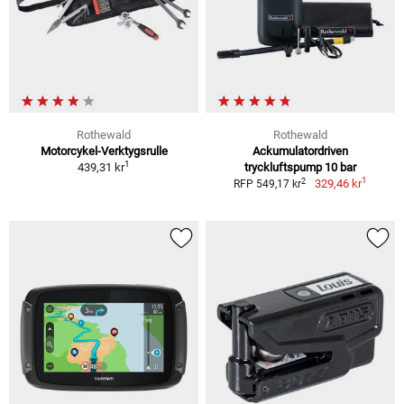
Rothewald
Rothewald
Motorcykel-Verktygsrulle
Ackumulatordriven
1
439,31 kr
tryckluftspump 10 bar
1
2
329,46 kr
RFP 549,17 kr