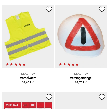
Moto112+
Moto112+
Varselvaest
Varningstriangel
1
1
32,85 kr
87,77 kr