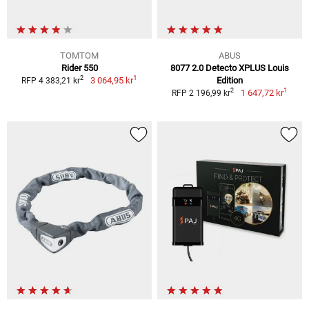
TOMTOM
ABUS
Rider 550
8077 2.0 Detecto XPLUS Louis
1
2
3 064,95 kr
Edition
RFP 4 383,21 kr
1
2
1 647,72 kr
RFP 2 196,99 kr