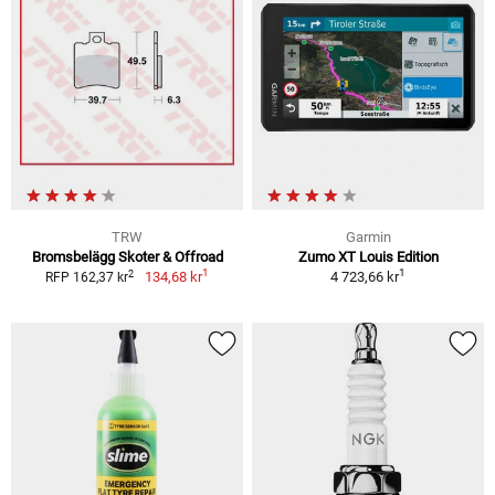
TRW
Garmin
Bromsbelägg Skoter & Offroad
Zumo XT Louis Edition
1
1
2
134,68 kr
4 723,66 kr
RFP 162,37 kr