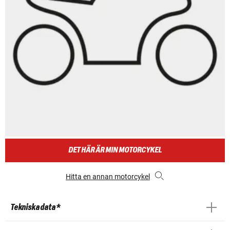
DET HÄR ÄR MIN MOTORCYKEL
Hitta en annan motorcykel
Tekniska data *