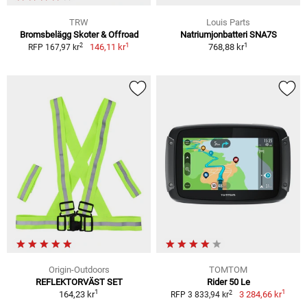
TRW
Louis Parts
Bromsbelägg Skoter & Offroad
Natriumjonbatteri SNA7S
1
1
2
146,11 kr
768,88 kr
RFP 167,97 kr
Origin-Outdoors
TOMTOM
REFLEKTORVÄST SET
Rider 50 Le
1
1
2
164,23 kr
3 284,66 kr
RFP 3 833,94 kr