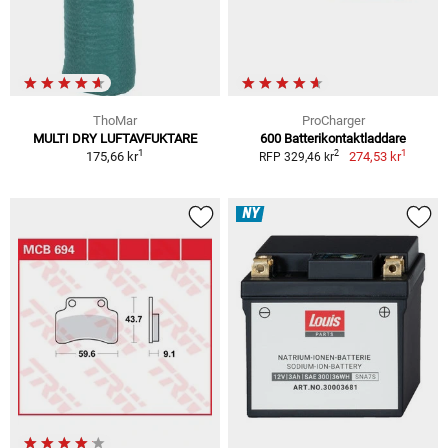
ThoMar
ProCharger
MULTI DRY LUFTAVFUKTARE
600 Batterikontaktladdare
1
1
2
175,66 kr
274,53 kr
RFP 329,46 kr
NY