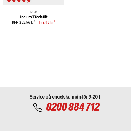
NGK
Iridium Tändstift
1
2
178,95 kr
RFP 252,56 kr
Service på engelska mån-lör 9-20 h
0200 884 712