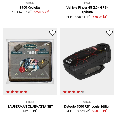
ABUS
PAJ
8900 Kedjelås
Vehicle Finder 4G 2.0 - GPS-
1
2
329,02 kr
spårare
RFP 669,57 kr
1
2
550,04 kr
RFP 1 098,44 kr
Louis
ABUS
SAUBERMAN OLJEMATTA SET
Detecto 7000 RS1 Louis Edition
1
1
2
142,70 kr
988,15 kr
RFP 1 537,42 kr