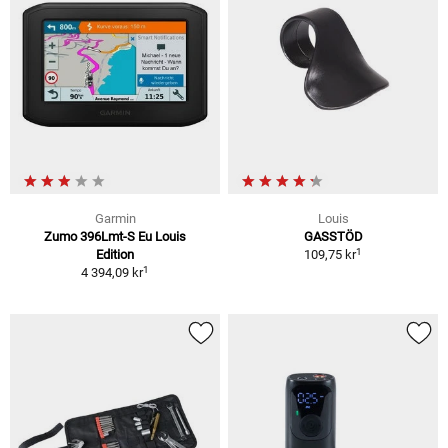
Garmin
Louis
Zumo 396Lmt-S Eu Louis
GASSTÖD
1
Edition
109,75 kr
1
4 394,09 kr