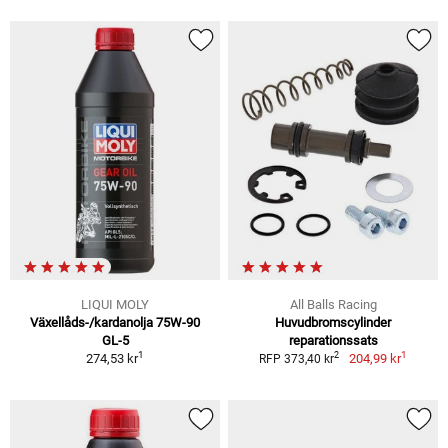
LIQUI MOLY
All Balls Racing
Växellåds-/kardanolja 75W-90
Huvudbromscylinder
GL-5
reparationssats
1
1
2
274,53 kr
204,99 kr
RFP 373,40 kr