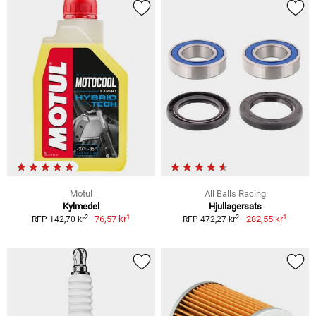
Motul
All Balls Racing
Kylmedel
Hjullagersats
1
1
2
2
76,57 kr
282,55 kr
RFP 142,70 kr
RFP 472,27 kr