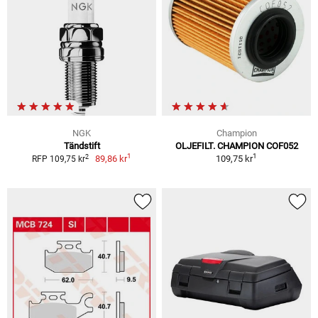
NGK
Champion
Tändstift
OLJEFILT. CHAMPION COF052
1
1
2
89,86 kr
109,75 kr
RFP 109,75 kr