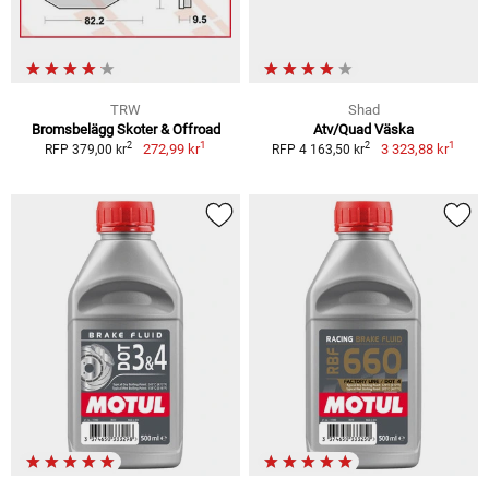
TRW
Shad
Bromsbelägg Skoter & Offroad
Atv/Quad Väska
1
1
2
2
272,99 kr
3 323,88 kr
RFP 379,00 kr
RFP 4 163,50 kr