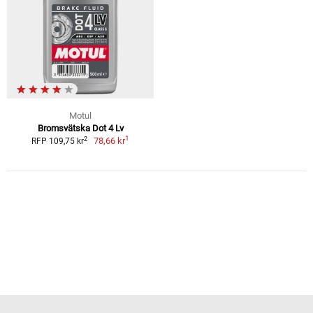
Motul
Bromsvätska Dot 4 Lv
1
2
78,66 kr
RFP 109,75 kr