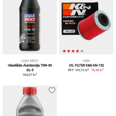
LIQUI MOLY
K&N
Växellåds-/kardanolja 75W-90
OIL FILTER K&N KN-152
1
2
GL-5
76,90 kr
RFP 109,75 kr
1
164,67 kr