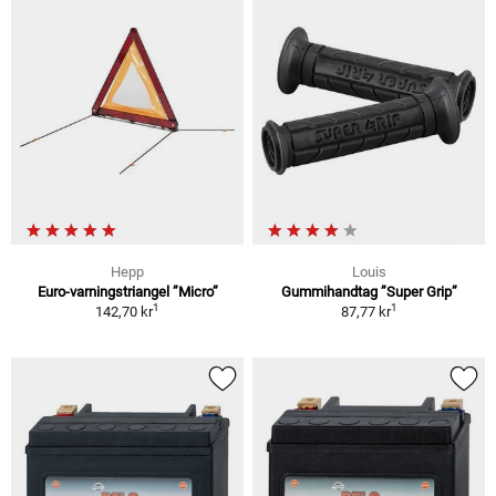
Hepp
Louis
Euro-varningstriangel ”Micro”
Gummihandtag ”Super Grip”
1
1
142,70 kr
87,77 kr