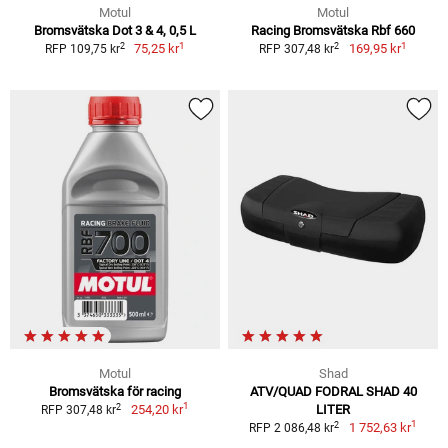
Motul
Motul
Bromsvätska Dot 3 & 4, 0,5 L
Racing Bromsvätska Rbf 660
1
1
2
2
75,25 kr
169,95 kr
RFP 109,75 kr
RFP 307,48 kr
Motul
Shad
Bromsvätska för racing
ATV/QUAD FODRAL SHAD 40
1
2
254,20 kr
LITER
RFP 307,48 kr
1
2
1 752,63 kr
RFP 2 086,48 kr