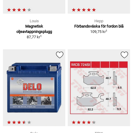
Louis
Hepp
Magnetisk
Förbandsväska för fordon blå
1
oljeavtappningsplugg
109,75 kr
1
87,77 kr