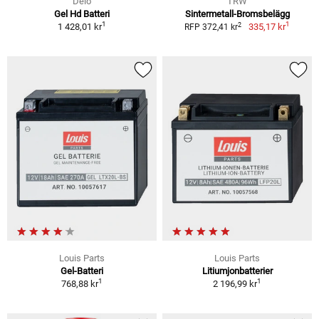
Delo
TRW
Gel Hd Batteri
Sintermetall-Bromsbelägg
1
1
2
1 428,01 kr
335,17 kr
RFP 372,41 kr
Louis Parts
Louis Parts
Gel-Batteri
Litiumjonbatterier
1
1
768,88 kr
2 196,99 kr