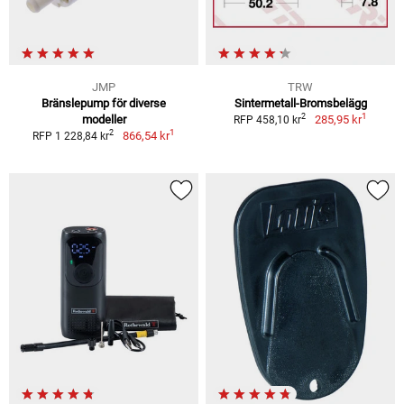
JMP
TRW
Bränslepump för diverse
Sintermetall-Bromsbelägg
1
2
modeller
285,95 kr
RFP 458,10 kr
1
2
866,54 kr
RFP 1 228,84 kr