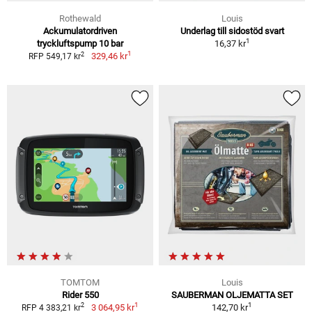
Rothewald
Louis
Ackumulatordriven
Underlag till sidostöd svart
1
tryckluftspump 10 bar
16,37 kr
1
2
329,46 kr
RFP 549,17 kr
TOMTOM
Louis
Rider 550
SAUBERMAN OLJEMATTA SET
1
1
2
3 064,95 kr
142,70 kr
RFP 4 383,21 kr