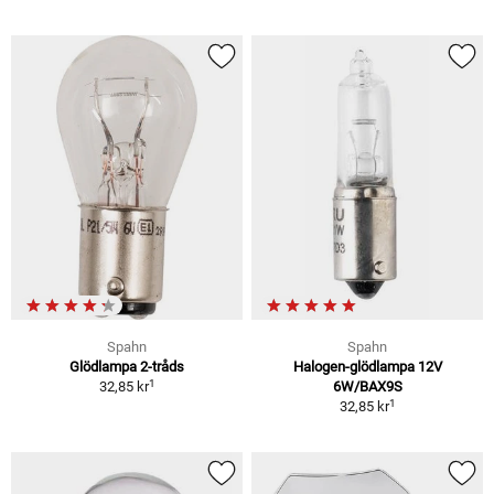
Spahn
Spahn
Glödlampa 2-tråds
Halogen-glödlampa 12V
1
32,85 kr
6W/BAX9S
1
32,85 kr