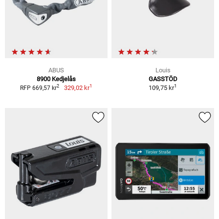
ABUS
Louis
8900 Kedjelås
GASSTÖD
1
1
2
329,02 kr
109,75 kr
RFP 669,57 kr