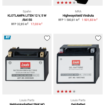
Spahn
MRA
KLOTLAMPA LITEN 12 V, 5 W
Highwayshield Vindruta
1
2
/BA15S
1 501,83 kr
RFP 1 580,81 kr
1
2
17,03 kr
RFP 32,85 kr
NY
Louis Parts
Louis Parts
Natriumjonbatteri SNA14Q
Gel-Batteri