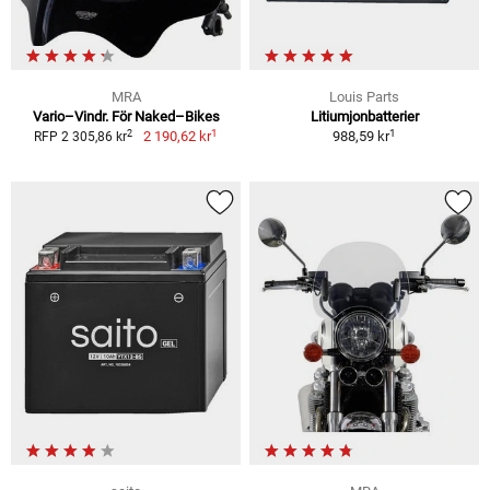
MRA
Louis Parts
Vario–Vindr. För Naked–Bikes
Litiumjonbatterier
1
1
2
2 190,62 kr
988,59 kr
RFP 2 305,86 kr