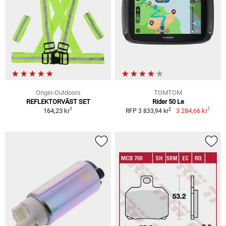
Origin-Outdoors
TOMTOM
REFLEKTORVÄST SET
Rider 50 Le
1
1
2
164,23 kr
3 284,66 kr
RFP 3 833,94 kr