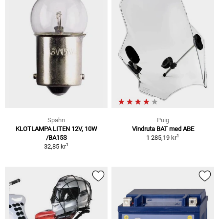
Spahn
Puig
KLOTLAMPA LITEN 12V, 10W
Vindruta BAT med ABE
1
/BA15S
1 285,19 kr
1
32,85 kr