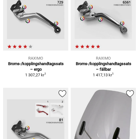
RAXIMO
RAXIMO
Broms-/kopplingshandtagssats
Broms-/kopplingshandtagssats
– ergo
– fällbar
1
1
1 307,27 kr
1 417,13 kr