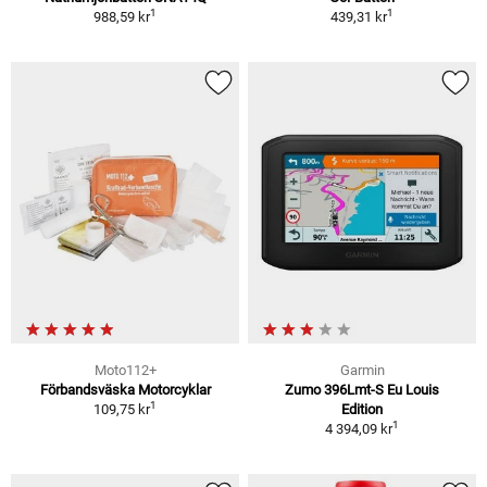
1
1
988,59 kr
439,31 kr
Moto112+
Garmin
Förbandsväska Motorcyklar
Zumo 396Lmt-S Eu Louis
1
109,75 kr
Edition
1
4 394,09 kr