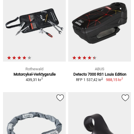
Rothewald
ABUS
Motorcykel-Verktygsrulle
Detecto 7000 RS1 Louis Edition
1
1
2
439,31 kr
988,15 kr
RFP 1 537,42 kr