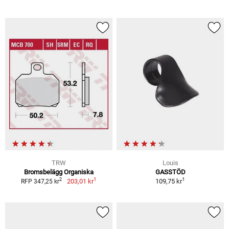
TRW
Louis
Bromsbelägg Organiska
GASSTÖD
1
1
2
203,01 kr
109,75 kr
RFP 347,25 kr