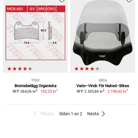
TRW
MRA
Bromsbelägg Organiska
Vario–Vindr. För Naked–Bikes
1
1
2
2
192,25 kr
2 190,62 kr
RFP 364,06 kr
RFP 2 305,86 kr
Tillbaka
Sidan 1 av 2
Nästa