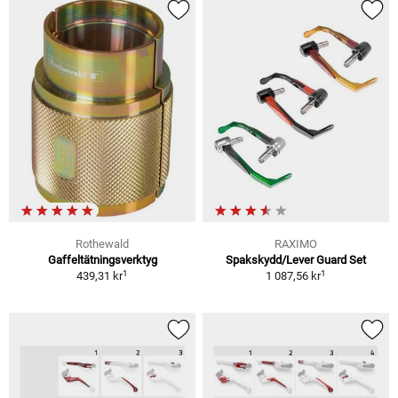
Rothewald
RAXIMO
Gaffeltätningsverktyg
Spakskydd/Lever Guard Set
1
1
439,31 kr
1 087,56 kr