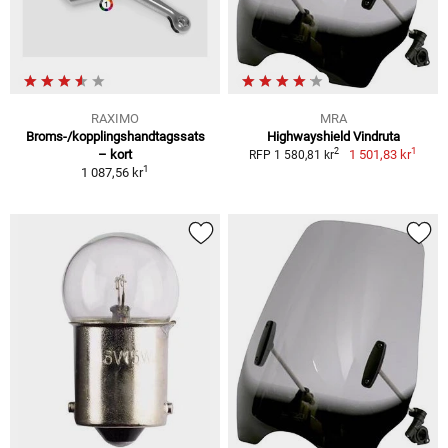
RAXIMO
MRA
Broms-/kopplingshandtagssats
Highwayshield Vindruta
1
2
– kort
1 501,83 kr
RFP 1 580,81 kr
1
1 087,56 kr