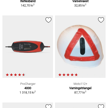
Reflexband
Varselvaest
1
1
142,70 kr
32,85 kr
ProCharger
Moto112+
4000
Varningstriangel
1
1
1 318,15 kr
87,77 kr