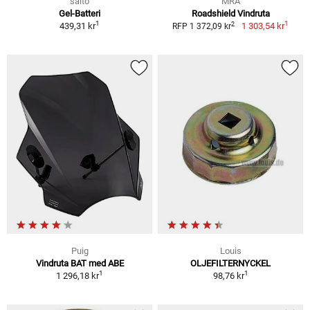
saito
MRA
Gel-Batteri
Roadshield Vindruta
1
1
2
439,31 kr
1 303,54 kr
RFP 1 372,09 kr
Puig
Louis
Vindruta BAT med ABE
OLJEFILTERNYCKEL
1
1
1 296,18 kr
98,76 kr