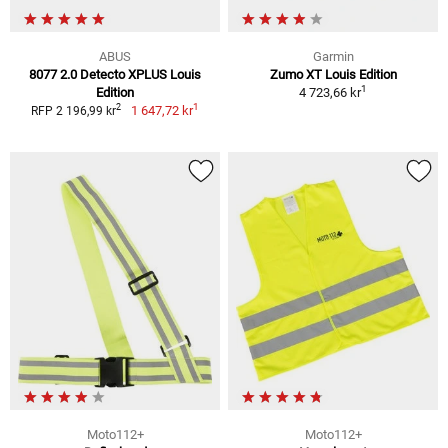
ABUS
Garmin
8077 2.0 Detecto XPLUS Louis
Zumo XT Louis Edition
1
Edition
4 723,66 kr
1
2
1 647,72 kr
RFP 2 196,99 kr
Moto112+
Moto112+