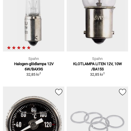
Spahn
Spahn
Halogen-glödlampa 12V
KLOTLAMPA LITEN 12V, 10W
6W/BAX9S
/BA15S
1
1
32,85 kr
32,85 kr