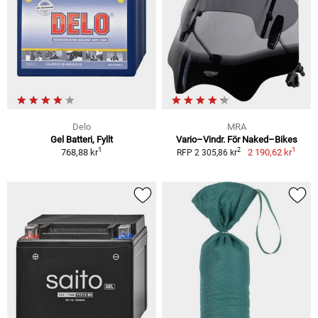
Delo
MRA
Gel Batteri, Fyllt
Vario–Vindr. För Naked–Bikes
1
1
2
768,88 kr
2 190,62 kr
RFP 2 305,86 kr