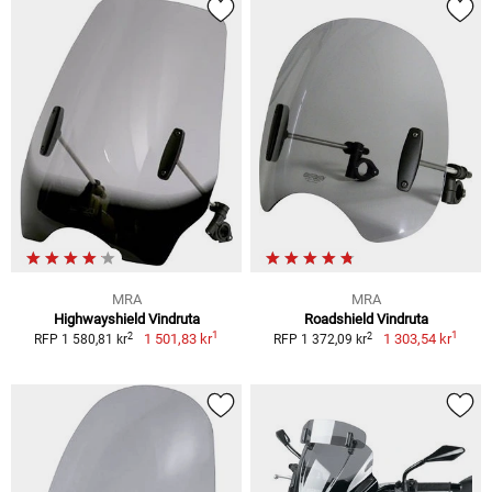
MRA
MRA
Highwayshield Vindruta
Roadshield Vindruta
1
1
2
2
1 501,83 kr
1 303,54 kr
RFP 1 580,81 kr
RFP 1 372,09 kr