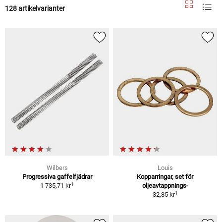
128 artikelvarianter
Wilbers
Louis
Progressiva gaffelfjädrar
Kopparringar, set för
1
1 735,71 kr
oljeavtappnings-
1
32,85 kr