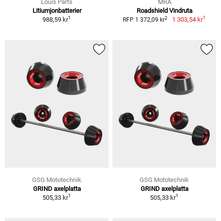
Louis Parts
MRA
Litiumjonbatterier
Roadshield Vindruta
1
1
2
988,59 kr
1 303,54 kr
RFP 1 372,09 kr
GSG Mototechnik
GSG Mototechnik
GRIND axelplatta
GRIND axelplatta
1
1
505,33 kr
505,33 kr