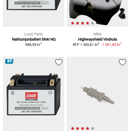
Louis Parts
MRA
Natriumjonbatteri SNA14Q
Highwayshield Vindruta
1
1
2
988,59 kr
1 501,83 kr
RFP 1 580,81 kr
NY