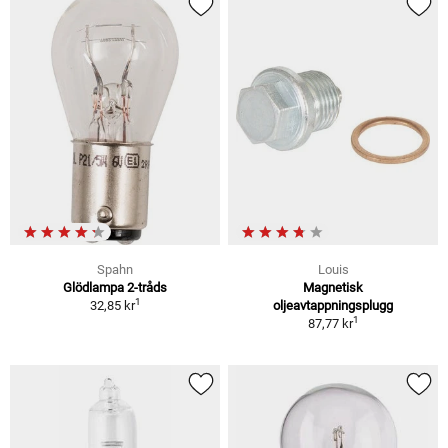
Spahn
Louis
Glödlampa 2-tråds
Magnetisk
1
32,85 kr
oljeavtappningsplugg
1
87,77 kr