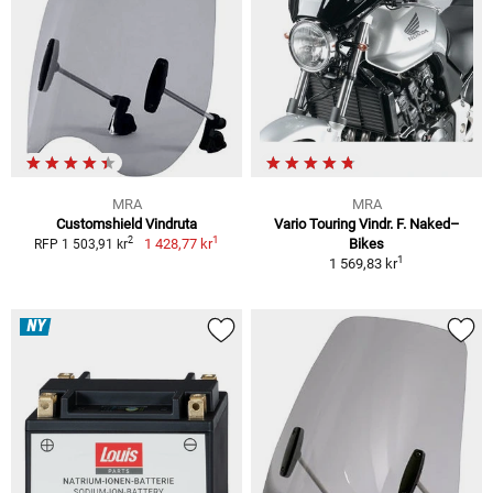
MRA
MRA
Customshield Vindruta
Vario Touring Vindr. F. Naked–
1
2
1 428,77 kr
Bikes
RFP 1 503,91 kr
1
1 569,83 kr
NY