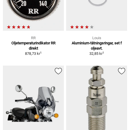
RR
Louis
Oljetemperaturindikator RR
Aluminium-tätningsringar, set f
direkt
oljeavt.
1
1
878,73 kr
32,85 kr