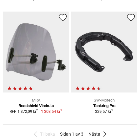
MRA
SW-Motech
Roadshield Vindruta
Tankring Pro
1
1
2
1 303,54 kr
329,57 kr
RFP 1 372,09 kr
Tillbaka
Sidan 1 av 3
Nästa