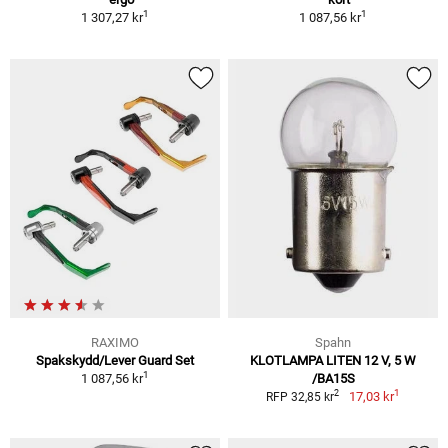
1
1
1 307,27 kr
1 087,56 kr
RAXIMO
Spahn
Spakskydd/Lever Guard Set
KLOTLAMPA LITEN 12 V, 5 W
1
1 087,56 kr
/BA15S
1
2
17,03 kr
RFP 32,85 kr