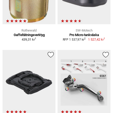
Rothewald
SW-Motech
Gaffeltätningsverktyg
Pro Micro-tankväska
1
1
2
439,31 kr
1 527,42 kr
RFP 1 537,97 kr