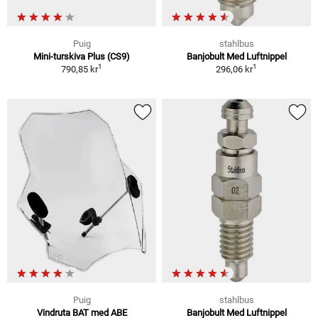
Puig
stahlbus
Mini-turskiva Plus (CS9)
Banjobult Med Luftnippel
1
1
790,85 kr
296,06 kr
Puig
stahlbus
Vindruta BAT med ABE
Banjobult Med Luftnippel