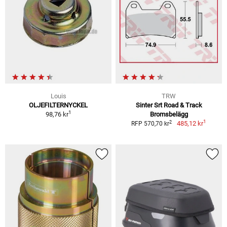
Louis
TRW
OLJEFILTERNYCKEL
Sinter Srt Road & Track
1
98,76 kr
Bromsbelägg
1
2
485,12 kr
RFP 570,70 kr