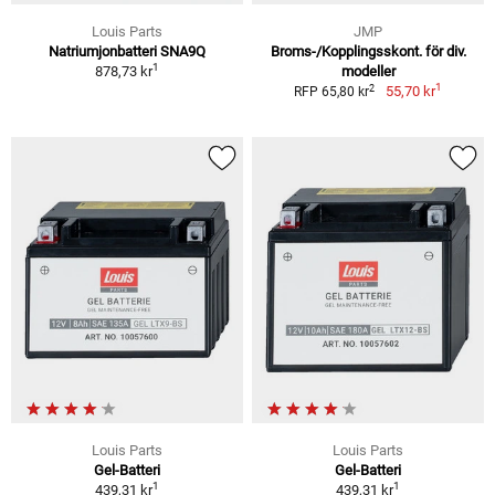
Louis Parts
JMP
Natriumjonbatteri SNA9Q
Broms-/Kopplingsskont. för div.
1
878,73 kr
modeller
1
2
55,70 kr
RFP 65,80 kr
Louis Parts
Louis Parts
Gel-Batteri
Gel-Batteri
1
1
439,31 kr
439,31 kr