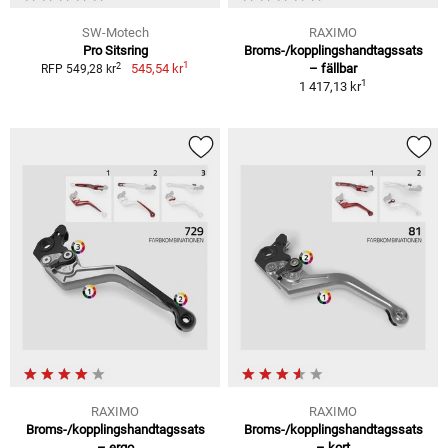
SW-Motech
RAXIMO
Pro Sitsring
Broms-/kopplingshandtagssats
1
2
545,54 kr
– fällbar
RFP 549,28 kr
1
1 417,13 kr
RAXIMO
RAXIMO
Broms-/kopplingshandtagssats
Broms-/kopplingshandtagssats
– ergo
– kort