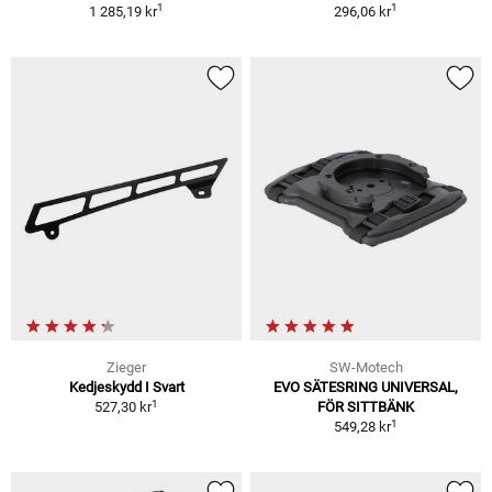
1
1
1 285,19 kr
296,06 kr
Zieger
SW-Motech
Kedjeskydd I Svart
EVO SÄTESRING UNIVERSAL,
1
527,30 kr
FÖR SITTBÄNK
1
549,28 kr