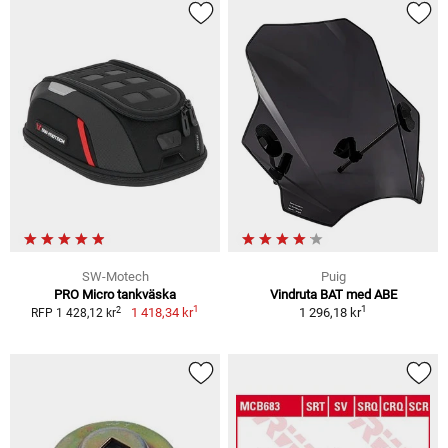
SW-Motech
Puig
PRO Micro tankväska
Vindruta BAT med ABE
1
1
2
1 418,34 kr
1 296,18 kr
RFP 1 428,12 kr