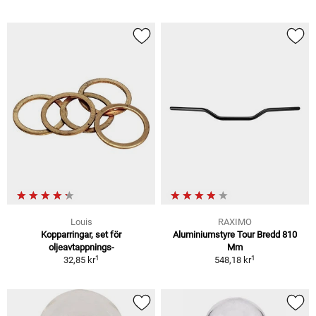
Louis
RAXIMO
Kopparringar, set för
Aluminiumstyre Tour Bredd 810
oljeavtappnings-
Mm
1
1
32,85 kr
548,18 kr