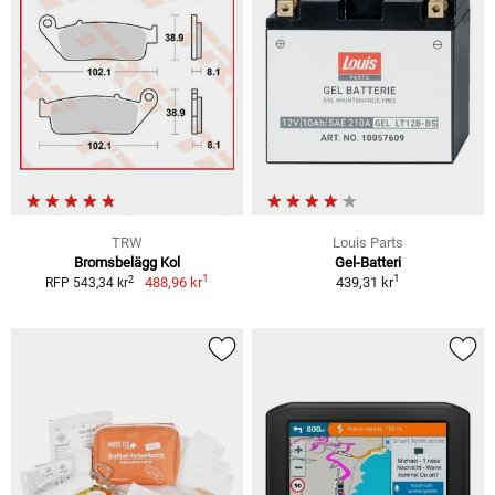
TRW
Louis Parts
Bromsbelägg Kol
Gel-Batteri
1
1
2
488,96 kr
439,31 kr
RFP 543,34 kr