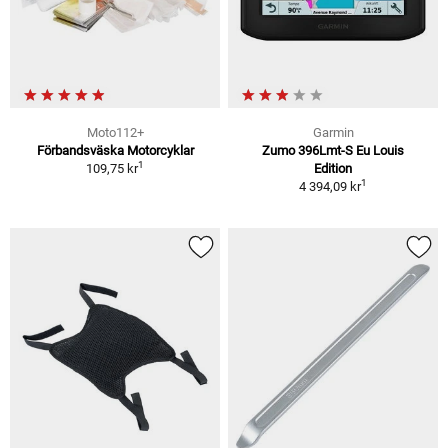
Moto112+
Garmin
Förbandsväska Motorcyklar
Zumo 396Lmt-S Eu Louis
1
109,75 kr
Edition
1
4 394,09 kr