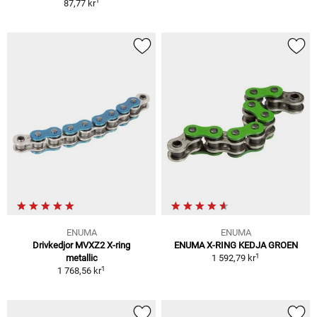
1
87,77 kr
ENUMA
ENUMA
Drivkedjor MVXZ2 X-ring
ENUMA X-RING KEDJA GROEN
1
metallic
1 592,79 kr
1
1 768,56 kr