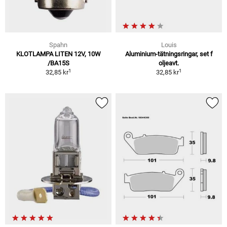
Spahn
Louis
KLOTLAMPA LITEN 12V, 10W
Aluminium-tätningsringar, set f
/BA15S
oljeavt.
1
1
32,85 kr
32,85 kr