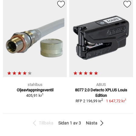
stahlbus
ABUS
Oljeavtappningsventil
8077 2.0 Detecto XPLUS Louis
1
405,91 kr
Edition
1
2
1 647,72 kr
RFP 2 196,99 kr
Tillbaka
Sidan 1 av 3
Nästa