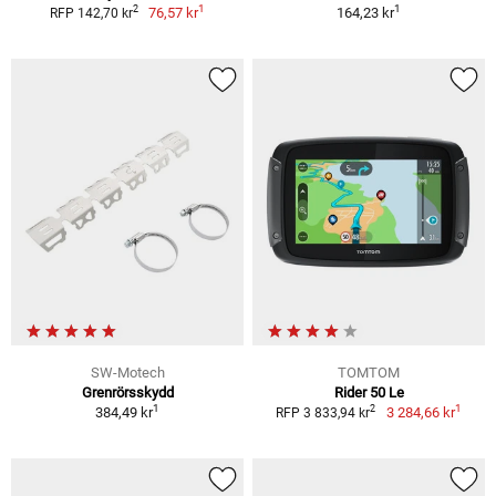
1
1
2
76,57 kr
164,23 kr
RFP 142,70 kr
SW-Motech
TOMTOM
Grenrörsskydd
Rider 50 Le
1
1
2
384,49 kr
3 284,66 kr
RFP 3 833,94 kr