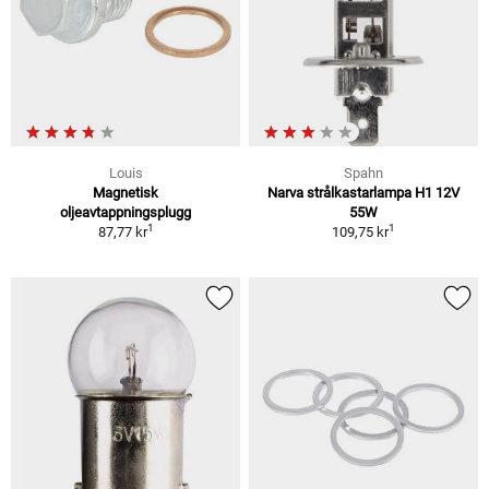
Louis
Spahn
Magnetisk
Narva strålkastarlampa H1 12V
oljeavtappningsplugg
55W
1
1
87,77 kr
109,75 kr