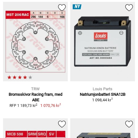
NY
TRW
Louis Parts
Bromsskivor Racing fram, med
Natriumjonbatteri SNA12B
1
ABE
1 098,44 kr
1
2
1 070,76 kr
RFP 1 189,73 kr