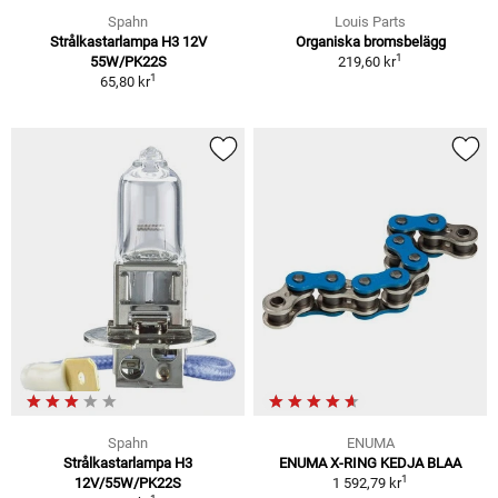
Spahn
Louis Parts
Strålkastarlampa H3 12V
Organiska bromsbelägg
1
55W/PK22S
219,60 kr
1
65,80 kr
Spahn
ENUMA
Strålkastarlampa H3
ENUMA X-RING KEDJA BLAA
1
12V/55W/PK22S
1 592,79 kr