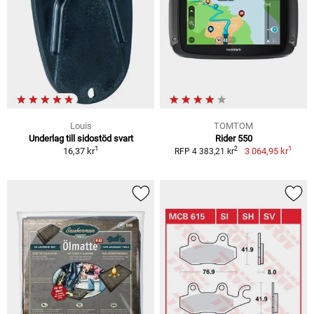
Louis
TOMTOM
Underlag till sidostöd svart
Rider 550
1
1
2
16,37 kr
3 064,95 kr
RFP 4 383,21 kr