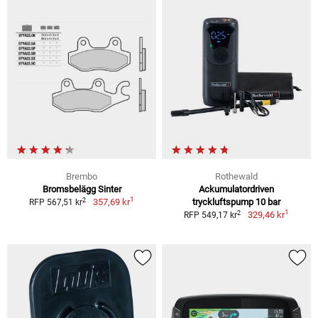
Brembo
Rothewald
Bromsbelägg Sinter
Ackumulatordriven
1
2
357,69 kr
tryckluftspump 10 bar
RFP 567,51 kr
1
2
329,46 kr
RFP 549,17 kr