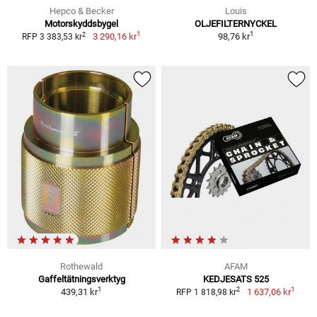
Hepco & Becker
Louis
Motorskyddsbygel
OLJEFILTERNYCKEL
1
1
2
3 290,16 kr
98,76 kr
RFP 3 383,53 kr
Rothewald
AFAM
Gaffeltätningsverktyg
KEDJESATS 525
1
1
2
439,31 kr
1 637,06 kr
RFP 1 818,98 kr