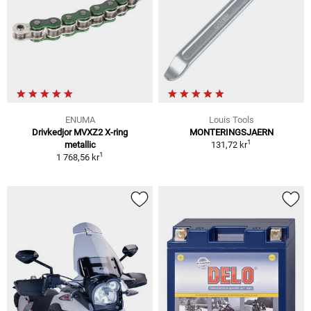
ENUMA
Louis Tools
Drivkedjor MVXZ2 X-ring
MONTERINGSJAERN
1
metallic
131,72 kr
1
1 768,56 kr