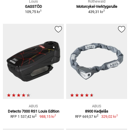
Louis
Rothewald
GASSTÖD
Motorcykel-Verktygsrulle
1
1
109,75 kr
439,31 kr
ABUS
ABUS
Detecto 7000 RS1 Louis Edition
8900 Kedjelås
1
1
2
2
988,15 kr
329,02 kr
RFP 1 537,42 kr
RFP 669,57 kr