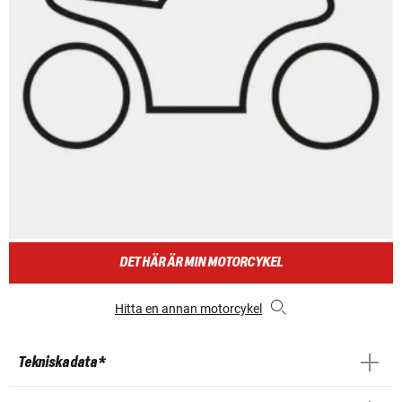
DET HÄR ÄR MIN MOTORCYKEL
Hitta en annan motorcykel
Tekniska data *