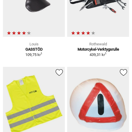
Louis
Rothewald
GASSTÖD
Motorcykel-Verktygsrulle
1
1
109,75 kr
439,31 kr