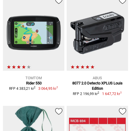
TOMTOM
ABUS
Rider 550
8077 2.0 Detecto XPLUS Louis
1
2
3 064,95 kr
Edition
RFP 4 383,21 kr
1
2
1 647,72 kr
RFP 2 196,99 kr