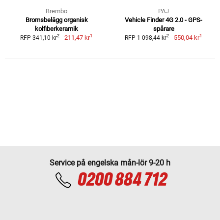
Brembo
PAJ
Bromsbelägg organisk
Vehicle Finder 4G 2.0 - GPS-
kolfiberkeramik
spårare
1
1
2
2
211,47 kr
550,04 kr
RFP 341,10 kr
RFP 1 098,44 kr
Service på engelska mån-lör 9-20 h
0200 884 712