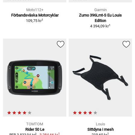
Moto112+
Garmin
Förbandsväska Motorcyklar
Zumo 396Lmt-S Eu Louis
1
109,75 kr
Edition
1
4 394,09 kr
TOMTOM
Louis
Rider 50 Le
Sittdyna i mesh
1
1
2
3 284,66 kr
219,60 kr