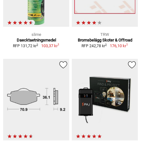
slime
TRW
Daecktaetningsmedel
Bromsbelägg Skoter & Offroad
1
1
2
2
103,37 kr
176,10 kr
RFP 131,72 kr
RFP 242,78 kr