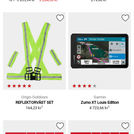
RFP 3 833,94 kr
Origin-Outdoors
Garmin
REFLEKTORVÄST SET
Zumo XT Louis Edition
1
1
164,23 kr
4 723,66 kr