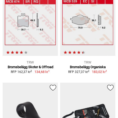
TRW
TRW
Bromsbelägg Skoter & Offroad
Bromsbelägg Organiska
1
1
2
2
134,68 kr
183,02 kr
RFP 162,37 kr
RFP 327,37 kr