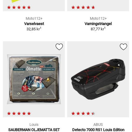
Moto112+
Moto112+
Varselvaest
Varningstriangel
1
1
32,85 kr
87,77 kr
Louis
ABUS
SAUBERMAN OLJEMATTA SET
Detecto 7000 RS1 Louis Edition