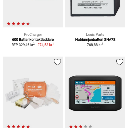
ProCharger
Louis Parts
600 Batterikontaktladdare
Natriumjonbatteri SNA7S
1
1
2
274,53 kr
768,88 kr
RFP 329,46 kr