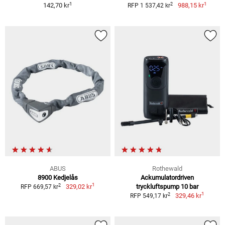
1
1
2
142,70 kr
988,15 kr
RFP 1 537,42 kr
ABUS
Rothewald
8900 Kedjelås
Ackumulatordriven
1
2
329,02 kr
tryckluftspump 10 bar
RFP 669,57 kr
1
2
329,46 kr
RFP 549,17 kr