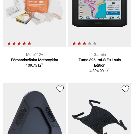
Moto112+
Garmin
Förbandsväska Motorcyklar
Zumo 396Lmt-S Eu Louis
1
109,75 kr
Edition
1
4 394,09 kr