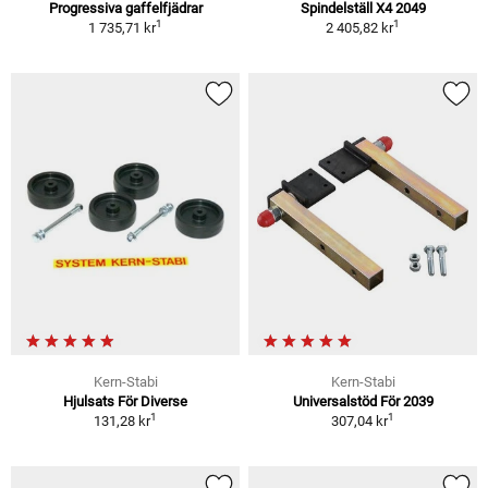
Progressiva gaffelfjädrar
Spindelställ X4 2049
1
1
1 735,71 kr
2 405,82 kr
Kern-Stabi
Kern-Stabi
Hjulsats För Diverse
Universalstöd För 2039
1
1
131,28 kr
307,04 kr