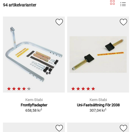
94 artikelvarianter
Kern-Stabi
Kern-Stabi
Frontlyftadapter
Uni-Fastsättning För 2038
1
1
658,58 kr
307,04 kr