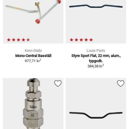
Kern-Stabi
Louis Parts
Mono-Central Basställ
Styre Sport Flat, 22 mm, alum.,
1
977,71 kr
typgodk.
1
384,38 kr