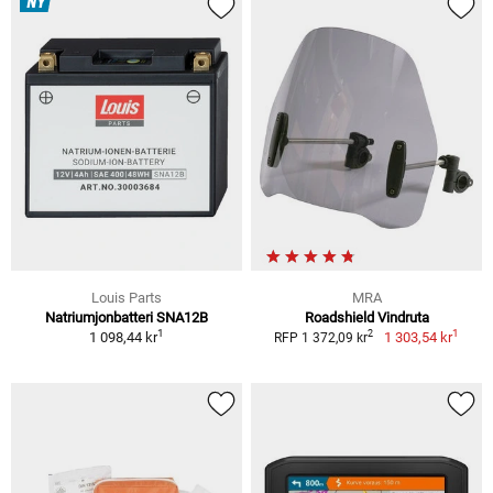
NY
Louis Parts
MRA
Natriumjonbatteri SNA12B
Roadshield Vindruta
1
1
2
1 098,44 kr
1 303,54 kr
RFP 1 372,09 kr