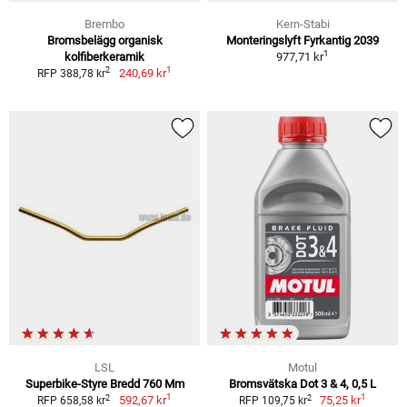
Brembo
Kern-Stabi
Bromsbelägg organisk
Monteringslyft Fyrkantig 2039
1
kolfiberkeramik
977,71 kr
1
2
240,69 kr
RFP 388,78 kr
LSL
Motul
Superbike-Styre Bredd 760 Mm
Bromsvätska Dot 3 & 4, 0,5 L
1
1
2
2
592,67 kr
75,25 kr
RFP 658,58 kr
RFP 109,75 kr