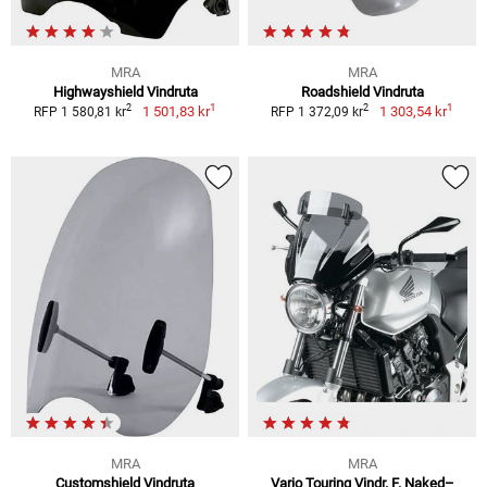
MRA
MRA
Highwayshield Vindruta
Roadshield Vindruta
1
1
2
2
1 501,83 kr
1 303,54 kr
RFP 1 580,81 kr
RFP 1 372,09 kr
MRA
MRA
Customshield Vindruta
Vario Touring Vindr. F. Naked–