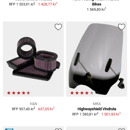
1
2
1 428,77 kr
Bikes
RFP 1 503,91 kr
1
1 569,83 kr
K&N
MRA
1
2
637,05 kr
Highwayshield Vindruta
RFP 907,40 kr
1
2
1 501,83 kr
RFP 1 580,81 kr