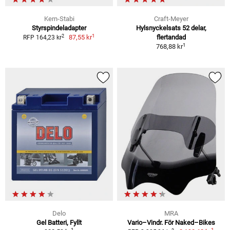
Kern-Stabi
Craft-Meyer
Styrspindeladapter
Hylsnyckelsats 52 delar,
1
2
87,55 kr
flertandad
RFP 164,23 kr
1
768,88 kr
Delo
MRA
Gel Batteri, Fyllt
Vario–Vindr. För Naked–Bikes
1
1