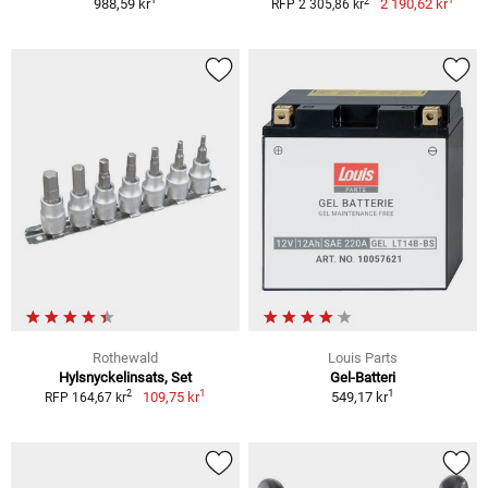
2
988,59 kr
2 190,62 kr
RFP 2 305,86 kr
Rothewald
Louis Parts
Hylsnyckelinsats, Set
Gel-Batteri
1
1
2
109,75 kr
549,17 kr
RFP 164,67 kr