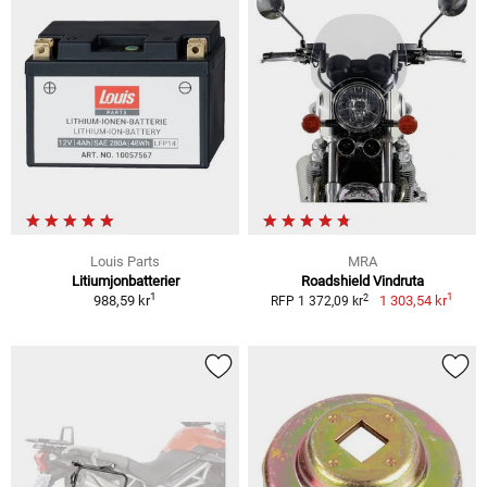
Louis Parts
MRA
Litiumjonbatterier
Roadshield Vindruta
1
1
2
988,59 kr
1 303,54 kr
RFP 1 372,09 kr