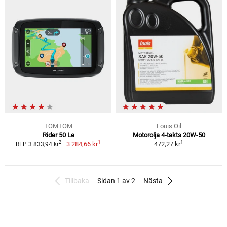
TOMTOM
Louis Oil
Rider 50 Le
Motorolja 4-takts 20W-50
1
1
2
3 284,66 kr
472,27 kr
RFP 3 833,94 kr
Tillbaka
Sidan 1 av 2
Nästa