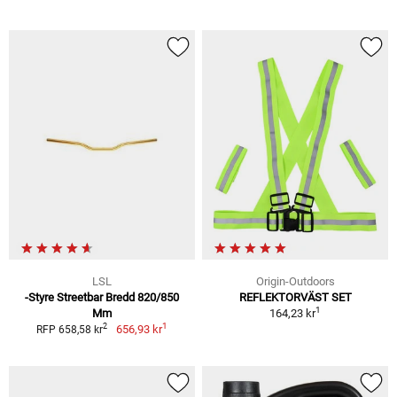
LSL
Origin-Outdoors
-Styre Streetbar Bredd 820/850
REFLEKTORVÄST SET
1
Mm
164,23 kr
1
2
656,93 kr
RFP 658,58 kr