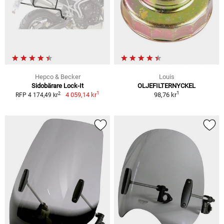
Hepco & Becker
Louis
Sidobärare Lock-It
OLJEFILTERNYCKEL
1
1
2
4 059,14 kr
98,76 kr
RFP 4 174,49 kr