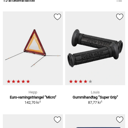
15 artikelvarianter
Hepp
Louis
Euro-varningstriangel ”Micro”
Gummihandtag ”Super Grip”
1
1
142,70 kr
87,77 kr