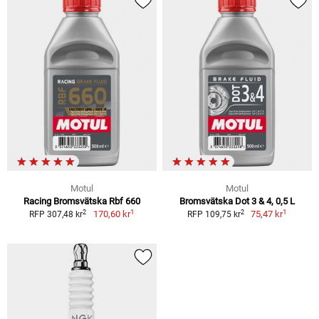
Motul
Motul
Racing Bromsvätska Rbf 660
Bromsvätska Dot 3 & 4, 0,5 L
1
1
2
2
170,60 kr
75,47 kr
RFP 307,48 kr
RFP 109,75 kr