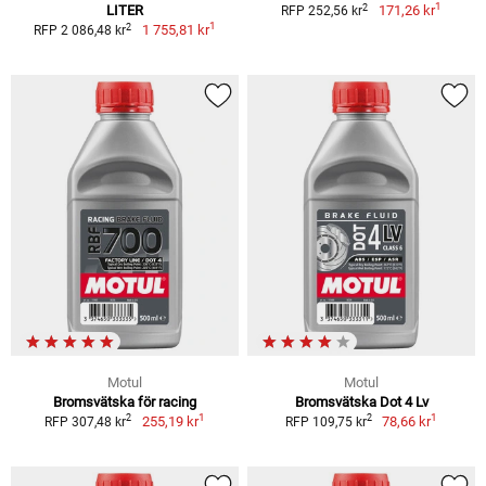
1
2
LITER
171,26 kr
RFP 252,56 kr
1
2
1 755,81 kr
RFP 2 086,48 kr
Motul
Motul
Bromsvätska för racing
Bromsvätska Dot 4 Lv
1
1
2
2
255,19 kr
78,66 kr
RFP 307,48 kr
RFP 109,75 kr