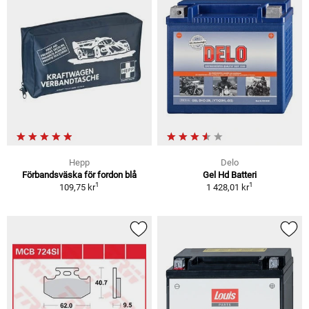
Hepp
Delo
Förbandsväska för fordon blå
Gel Hd Batteri
1
1
109,75 kr
1 428,01 kr