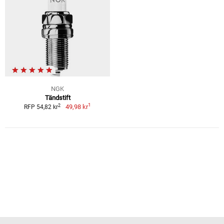
NGK
Tändstift
1
2
49,98 kr
RFP 54,82 kr