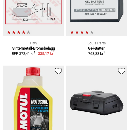
TRW
Louis Parts
Sintermetall-Bromsbelägg
Gel-Batteri
1
1
2
335,17 kr
768,88 kr
RFP 372,41 kr