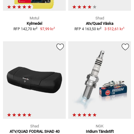
Motul
Shad
Kylmedel
Atv/Quad Väska
1
1
2
2
97,99 kr
3 512,61 kr
RFP 142,70 kr
RFP 4 163,50 kr
Shad
NGK
ATV/QUAD FODRAL SHAD 40
Iridium Tändstift