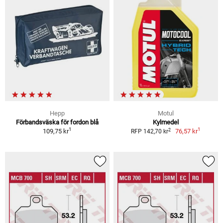
Hepp
Motul
Förbandsväska för fordon blå
Kylmedel
1
1
2
109,75 kr
76,57 kr
RFP 142,70 kr