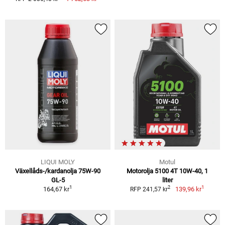
LIQUI MOLY
Motul
Växellåds-/kardanolja 75W-90
Motorolja 5100 4T 10W-40, 1
GL-5
liter
1
1
2
164,67 kr
139,96 kr
RFP 241,57 kr