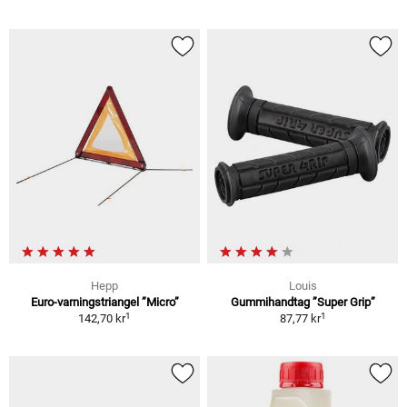
Hepp
Louis
Euro-varningstriangel ”Micro”
Gummihandtag ”Super Grip”
1
1
142,70 kr
87,77 kr