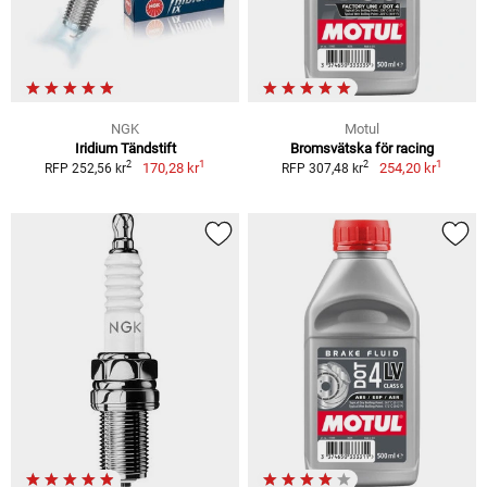
NGK
Motul
Iridium Tändstift
Bromsvätska för racing
1
1
2
2
170,28 kr
254,20 kr
RFP 252,56 kr
RFP 307,48 kr