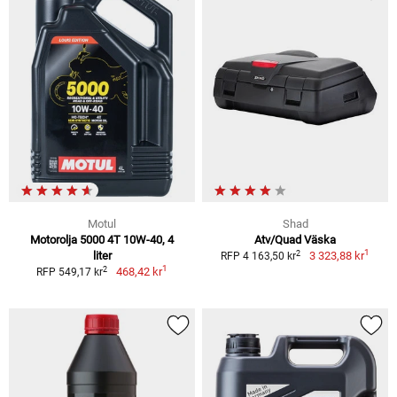
Motul
Shad
Motorolja 5000 4T 10W-40, 4
Atv/Quad Väska
1
2
liter
3 323,88 kr
RFP 4 163,50 kr
1
2
468,42 kr
RFP 549,17 kr