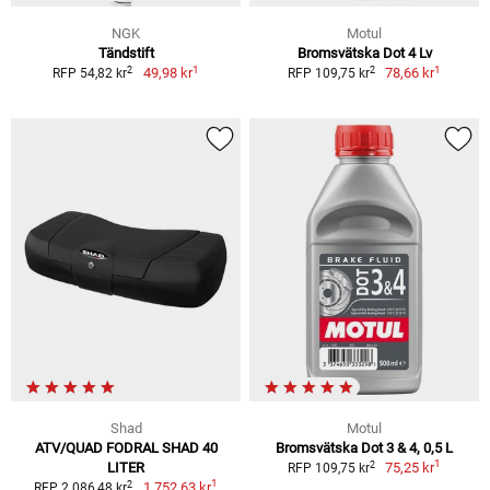
NGK
Motul
Tändstift
Bromsvätska Dot 4 Lv
1
1
2
2
49,98 kr
78,66 kr
RFP 54,82 kr
RFP 109,75 kr
Shad
Motul
ATV/QUAD FODRAL SHAD 40
Bromsvätska Dot 3 & 4, 0,5 L
1
2
LITER
75,25 kr
RFP 109,75 kr
1
2
1 752,63 kr
RFP 2 086,48 kr