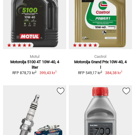
Motul
Castrol
Motorolja 5100 4T 10W-40, 4
Motorolja Grand Prix 10W-40, 4
liter
l
1
1
2
2
399,43 kr
384,38 kr
RFP 878,73 kr
RFP 549,17 kr