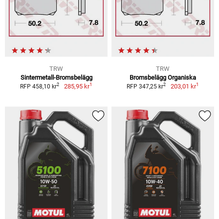
TRW
TRW
Sintermetall-Bromsbelägg
Bromsbelägg Organiska
1
1
2
2
285,95 kr
203,01 kr
RFP 458,10 kr
RFP 347,25 kr