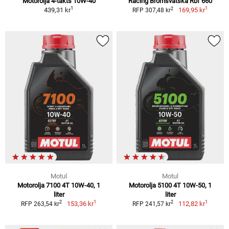
Motorolja 4-takts 10W-40
Racing Bromsvätska Rbf 660
1
1
2
439,31 kr
169,95 kr
RFP 307,48 kr
Motul
Motul
Motorolja 7100 4T 10W-40, 1
Motorolja 5100 4T 10W-50, 1
liter
liter
1
1
2
2
153,36 kr
112,82 kr
RFP 263,54 kr
RFP 241,57 kr