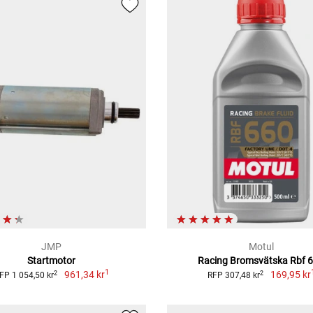
JMP
Motul
Startmotor
Racing Bromsvätska Rbf 
1
961,34 kr
169,95 kr
2
2
FP 1 054,50 kr
RFP 307,48 kr