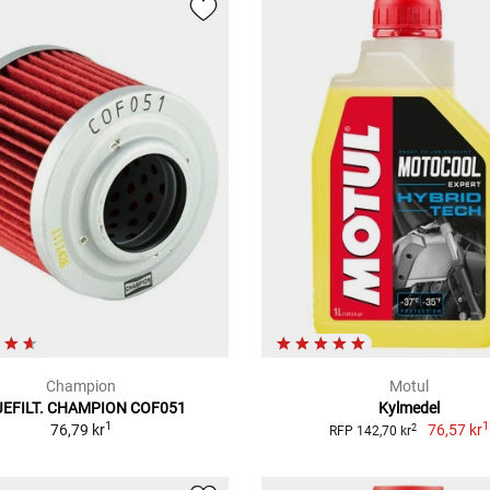
Champion
Motul
JEFILT. CHAMPION COF051
Kylmedel
1
1
76,79 kr
76,57 kr
2
RFP 142,70 kr