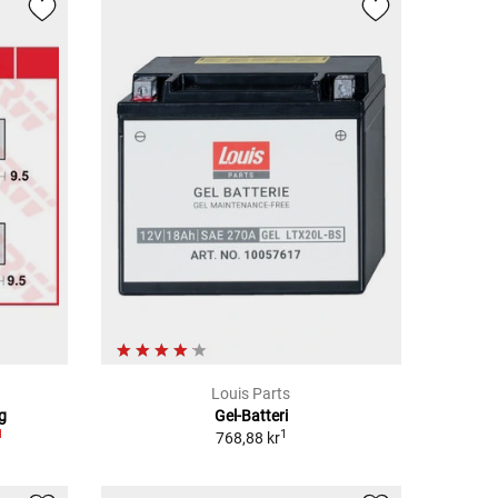
Louis Parts
g
Gel-Batteri
1
1
768,88 kr