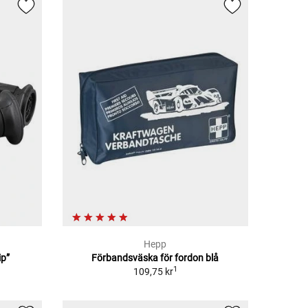
Hepp
p”
Förbandsväska för fordon blå
1
109,75 kr