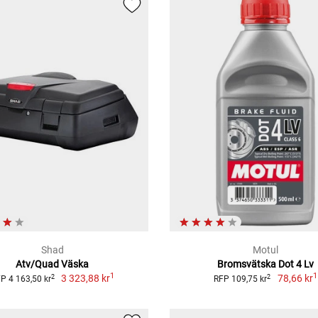
Shad
Motul
Atv/Quad Väska
Bromsvätska Dot 4 Lv
1
1
3 323,88 kr
78,66 kr
2
2
P 4 163,50 kr
RFP 109,75 kr