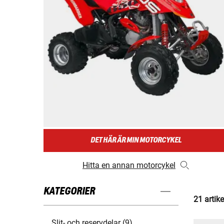
DET HÄR ÄR MIN MOTORCYKEL
Hitta en annan motorcykel
KATEGORIER
21 artike
Slit- och reservdelar (9)