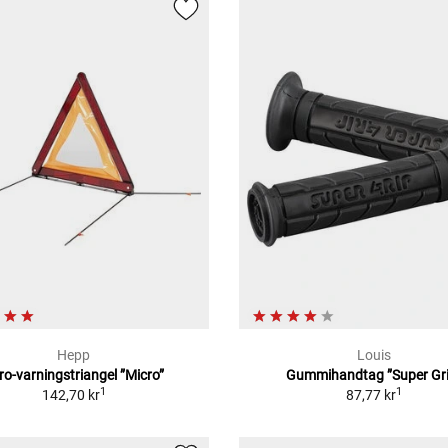
Hepp
Louis
ro-varningstriangel ”Micro”
Gummihandtag ”Super Gri
1
1
142,70 kr
87,77 kr