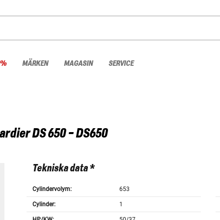
 %
MÄRKEN
MAGASIN
SERVICE
ardier
DS 650 - DS650
Tekniska data *
Cylindervolym:
653
Cylinder:
1
HP/KW:
50/37