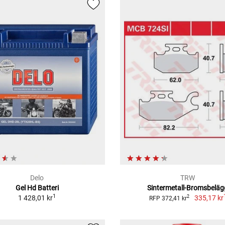
Delo
TRW
Gel Hd Batteri
Sintermetall-Bromsbeläg
1
1 428,01 kr
335,17 kr
2
RFP 372,41 kr