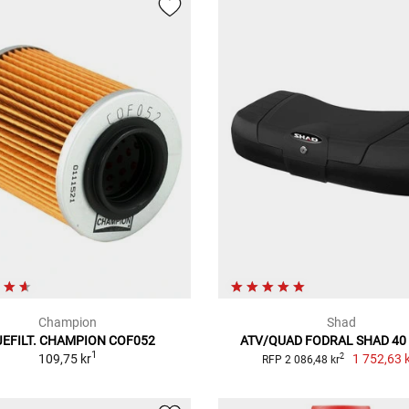
Champion
Shad
JEFILT. CHAMPION COF052
ATV/QUAD FODRAL SHAD 40 
1
109,75 kr
1 752,63 
2
RFP 2 086,48 kr