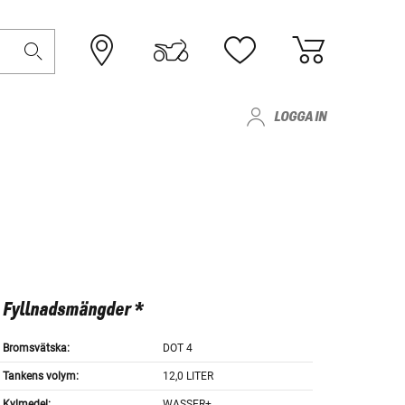
LOGGA IN
Fyllnadsmängder *
Bromsvätska:
DOT 4
Tankens volym:
12,0 LITER
Kylmedel:
WASSER+