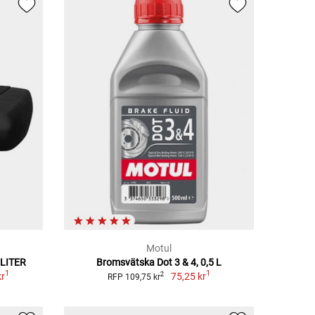
Motul
LITER
Bromsvätska Dot 3 & 4, 0,5 L
1
1
kr
75,25 kr
2
RFP 109,75 kr