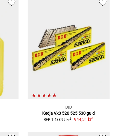
DID
Kedja Vx3 520 525 530 guld
1
944,31 kr
2
RFP 1 438,99 kr