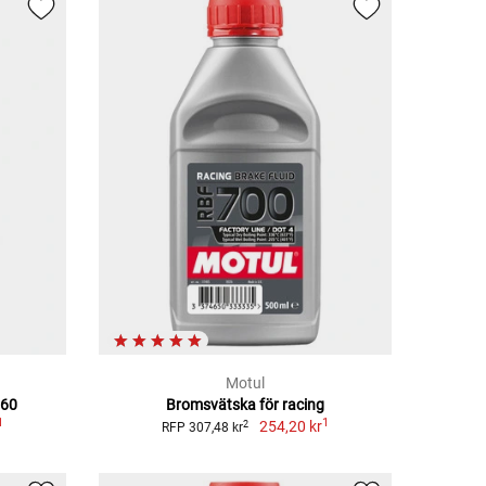
Motul
660
Bromsvätska för racing
1
1
254,20 kr
2
RFP 307,48 kr