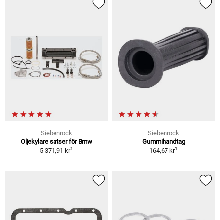
Siebenrock
Siebenrock
Oljekylare satser för Bmw
Gummihandtag
1
1
5 371,91 kr
164,67 kr