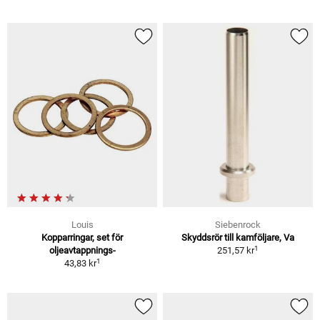
Louis
Siebenrock
Kopparringar, set för
Skyddsrör till kamföljare, Va
1
oljeavtappnings-
251,57 kr
1
43,83 kr