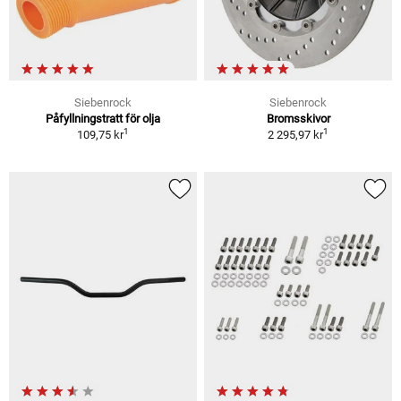
Siebenrock
Siebenrock
Påfyllningstratt för olja
Bromsskivor
1
1
109,75 kr
2 295,97 kr