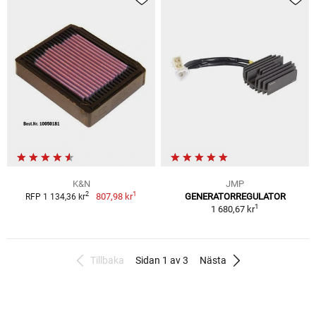
K&N
JMP
1
2
807,98 kr
GENERATORREGULATOR
RFP 1 134,36 kr
1
1 680,67 kr
Tillbaka
Sidan 1 av 3
Nästa