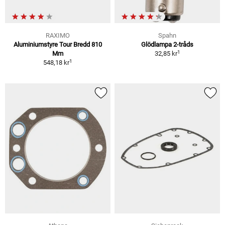
RAXIMO
Spahn
Aluminiumstyre Tour Bredd 810
Glödlampa 2-tråds
1
Mm
32,85 kr
1
548,18 kr