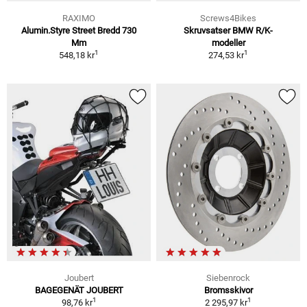
RAXIMO
Screws4Bikes
Alumin.Styre Street Bredd 730
Skruvsatser BMW R/K-
Mm
modeller
1
1
548,18 kr
274,53 kr
Joubert
Siebenrock
BAGEGENÄT JOUBERT
Bromsskivor
1
1
98,76 kr
2 295,97 kr