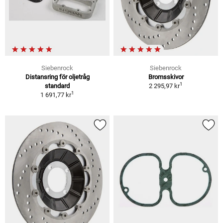
Siebenrock
Siebenrock
Distansring för oljetråg
Bromsskivor
1
standard
2 295,97 kr
1
1 691,77 kr