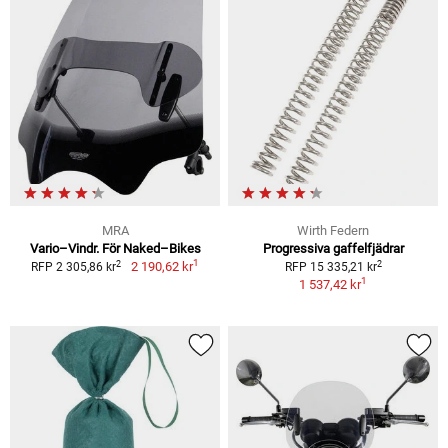
MRA
Wirth Federn
Vario–Vindr. För Naked–Bikes
Progressiva gaffelfjädrar
1
2
2
2 190,62 kr
RFP 2 305,86 kr
RFP 15 335,21 kr
1
1 537,42 kr