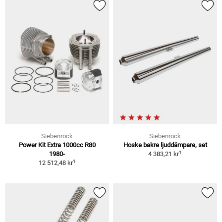
Siebenrock
Siebenrock
Power Kit Extra 1000cc R80
Hoske bakre ljuddämpare, set
1
1980-
4 383,21 kr
1
12 512,48 kr