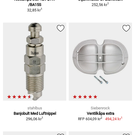
1
/BA15S
252,56 kr
1
32,85 kr
stahlbus
Siebenrock
Banjobult Med Luftnippel
Ventilkåpa extra
1
1
2
296,06 kr
494,24 kr
RFP 604,09 kr