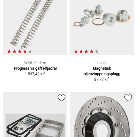
Wirth Federn
Louis
Progressiva gaffelfjädrar
Magnetisk
1
1 537,42 kr
oljeavtappningsplugg
1
87,77 kr