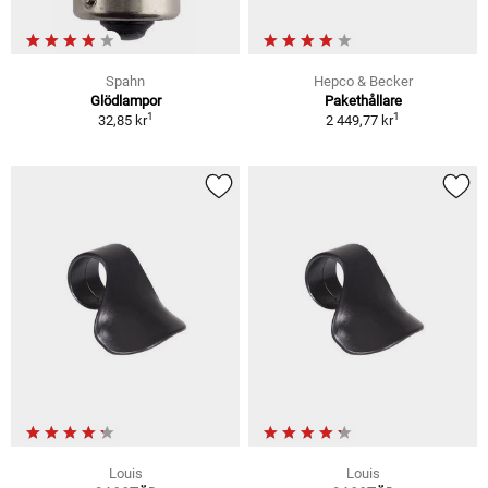
Spahn
Hepco & Becker
Glödlampor
Pakethållare
1
1
32,85 kr
2 449,77 kr
Louis
Louis