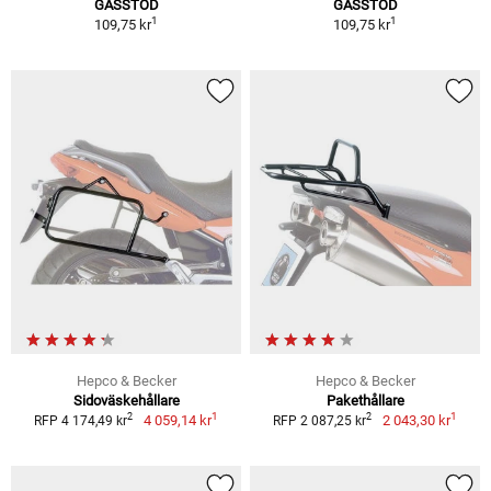
GASSTÖD
GASSTÖD
1
1
109,75 kr
109,75 kr
Hepco & Becker
Hepco & Becker
Sidoväskehållare
Pakethållare
1
1
2
2
4 059,14 kr
2 043,30 kr
RFP 4 174,49 kr
RFP 2 087,25 kr