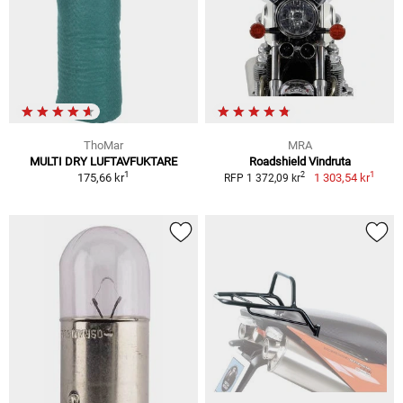
ThoMar
MRA
MULTI DRY LUFTAVFUKTARE
Roadshield Vindruta
1
1
2
175,66 kr
1 303,54 kr
RFP 1 372,09 kr