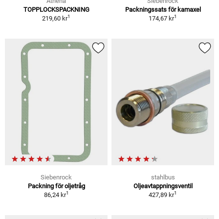
Athena
Siebenrock
TOPPLOCKSPACKNING
Packningssats för kamaxel
1
1
219,60 kr
174,67 kr
Siebenrock
stahlbus
Packning för oljetråg
Oljeavtappningsventil
1
1
86,24 kr
427,89 kr