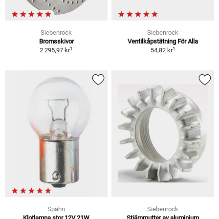
Siebenrock
Siebenrock
Bromsskivor
Ventilkåpstätning För Alla
1
1
2 295,97 kr
54,82 kr
Spahn
Siebenrock
Klotlampa stor 12V 21W
Stjärnmutter av aluminium