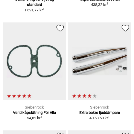
1
standard
438,32 kr
1
1 691,77 kr
Siebenrock
Siebenrock
Ventilkåpstätning För Alla
Extra bakre ljuddämpare
1
1
54,82 kr
4 163,50 kr