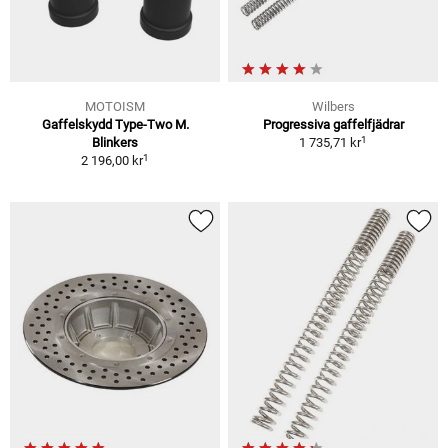
MOTOISM
Wilbers
Gaffelskydd Type-Two M.
Progressiva gaffelfjädrar
1
Blinkers
1 735,71 kr
1
2 196,00 kr