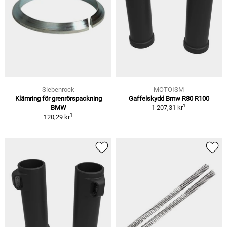
Siebenrock
MOTOISM
Klämring för grenrörspackning
Gaffelskydd Bmw R80 R100
1
BMW
1 207,31 kr
1
120,29 kr