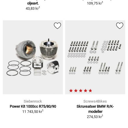
1
oljeavt.
109,75 kr
1
43,83 kr
Siebenrock
Screws4Bikes
Power Kit 1000cc R75/80/90
Skruvsatser BMW R/K-
1
11 743,50 kr
modeller
1
274,53 kr