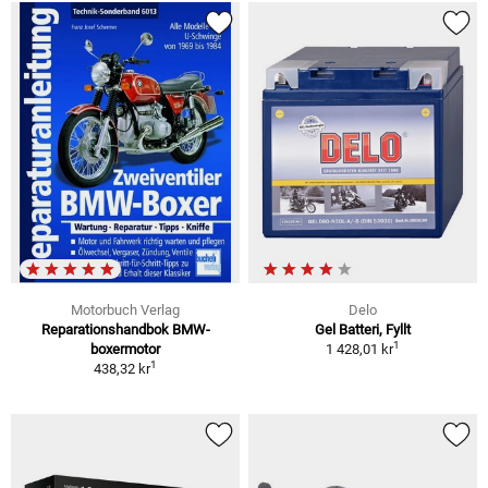
Motorbuch Verlag
Delo
Reparationshandbok BMW-
Gel Batteri, Fyllt
1
boxermotor
1 428,01 kr
1
438,32 kr