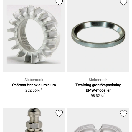
Siebenrock
Siebenrock
Stjärnmutter av aluminium
Tryckring grenrörspackning
1
252,56 kr
BMW-modeller
1
98,32 kr