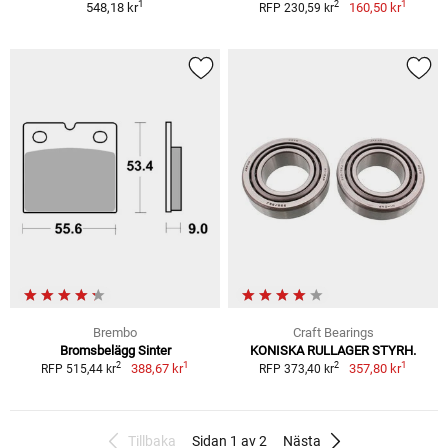
1
1
2
548,18 kr
160,50 kr
RFP 230,59 kr
Brembo
Craft Bearings
Bromsbelägg Sinter
KONISKA RULLAGER STYRH.
1
1
2
2
388,67 kr
357,80 kr
RFP 515,44 kr
RFP 373,40 kr
Tillbaka
Sidan 1 av 2
Nästa