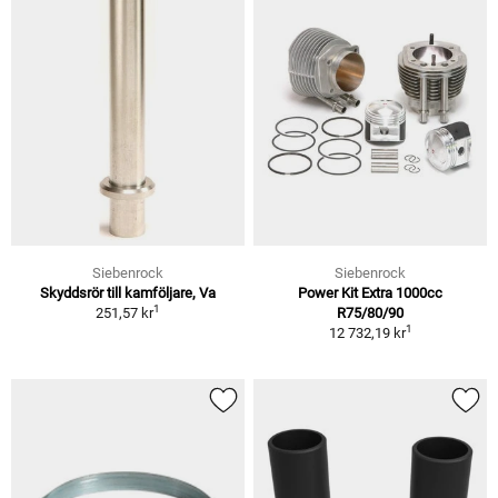
Siebenrock
Siebenrock
Skyddsrör till kamföljare, Va
Power Kit Extra 1000cc
1
251,57 kr
R75/80/90
1
12 732,19 kr