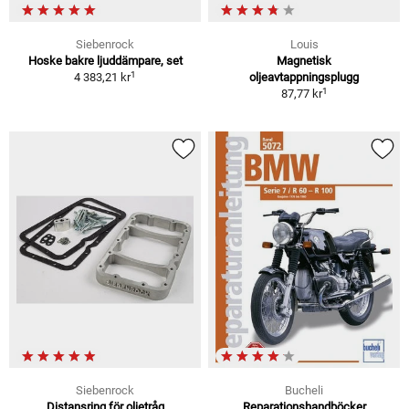
Siebenrock
Louis
Hoske bakre ljuddämpare, set
Magnetisk
1
4 383,21 kr
oljeavtappningsplugg
1
87,77 kr
Siebenrock
Bucheli
Distansring för oljetråg
Reparationshandböcker