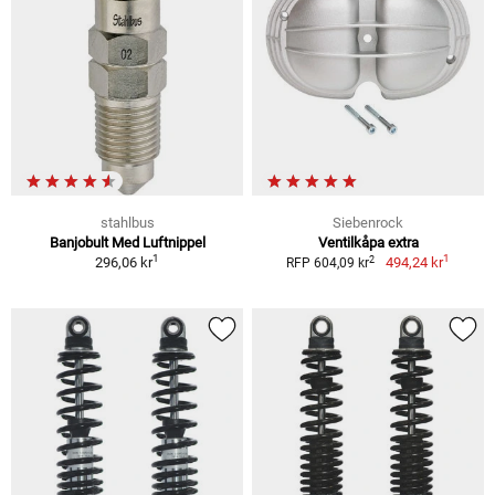
stahlbus
Siebenrock
Banjobult Med Luftnippel
Ventilkåpa extra
1
1
2
296,06 kr
494,24 kr
RFP 604,09 kr