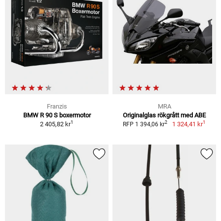
Franzis
MRA
BMW R 90 S boxermotor
Originalglas rökgrått med ABE
1
1
2
2 405,82 kr
1 324,41 kr
RFP 1 394,06 kr