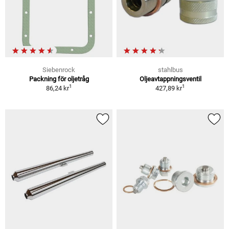
Siebenrock
stahlbus
Packning för oljetråg
Oljeavtappningsventil
1
1
86,24 kr
427,89 kr