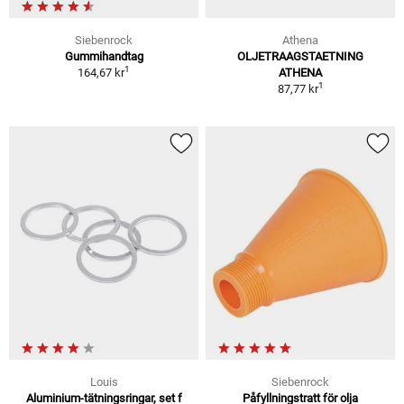
Siebenrock
Athena
Gummihandtag
OLJETRAAGSTAETNING
1
164,67 kr
ATHENA
1
87,77 kr
Louis
Siebenrock
Aluminium-tätningsringar, set f
Påfyllningstratt för olja