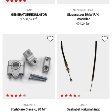
JMP
Screws4Bikes
GENERATORREGULATOR
Skruvsatser BMW R/K-
1
1 680,67 kr
modeller
1
494,24 kr
RAXIMO
JMP
Styrhöjare Classic, 30 Mm
Gaskabel i originallängd