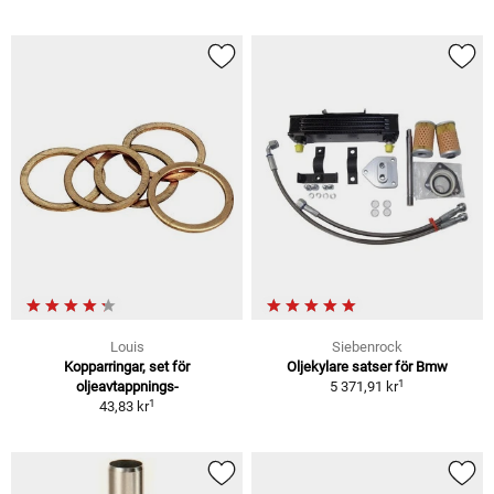
Louis
Siebenrock
Kopparringar, set för
Oljekylare satser för Bmw
1
oljeavtappnings-
5 371,91 kr
1
43,83 kr