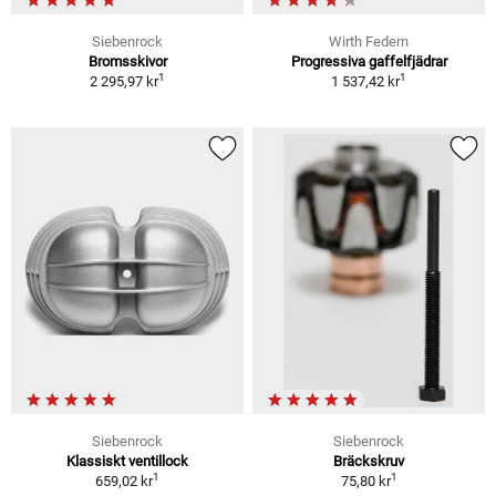
Siebenrock
Wirth Federn
Bromsskivor
Progressiva gaffelfjädrar
1
1
2 295,97 kr
1 537,42 kr
Siebenrock
Siebenrock
Klassiskt ventillock
Bräckskruv
1
1
659,02 kr
75,80 kr