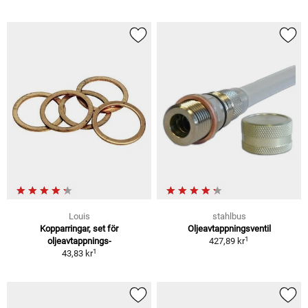
Louis
stahlbus
Kopparringar, set för
Oljeavtappningsventil
1
oljeavtappnings-
427,89 kr
1
43,83 kr