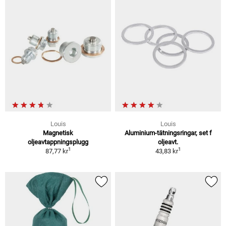
Louis
Louis
Magnetisk
Aluminium-tätningsringar, set f
oljeavtappningsplugg
oljeavt.
1
1
87,77 kr
43,83 kr