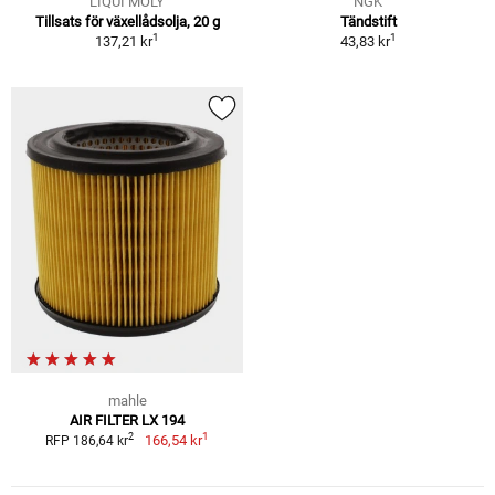
LIQUI MOLY
NGK
Tillsats för växellådsolja, 20 g
Tändstift
1
1
137,21 kr
43,83 kr
mahle
AIR FILTER LX 194
1
2
166,54 kr
RFP 186,64 kr