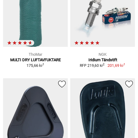
ThoMar
NGK
MULTI DRY LUFTAVFUKTARE
Iridium Tändstift
1
1
2
175,66 kr
201,69 kr
RFP 219,60 kr