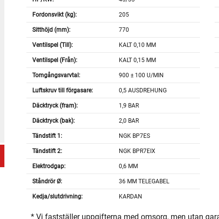
Fordonsvikt (kg):
205
Sitthöjd (mm):
770
Ventilspel (Till):
KALT 0,10 MM
Ventilspel (Från):
KALT 0,15 MM
Tomgångsvarvtal:
900 ± 100 U/MIN
Luftskruv till förgasare:
0,5 AUSDREHUNG
Däcktryck (fram):
1,9 BAR
Däcktryck (bak):
2,0 BAR
Tändstift 1:
NGK BP7ES
Tändstift 2:
NGK BPR7EIX
Elektrodgap:
0,6 MM
Ståndrör Ø:
36 MM TELEGABEL
Kedja/slutdrivning:
KARDAN
* Vi fastställer uppgifterna med omsorg, men utan gar