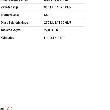
Växellådsolja:
800 ML SAE 90 GL-5
Bromsvätska:
DOT 4
Olja till slutdrivningen:
250 ML SAE 90 GL-5
Tankens volym:
22,0 LITER
Kylmedel:
LUFTGEKÜHLT
anti