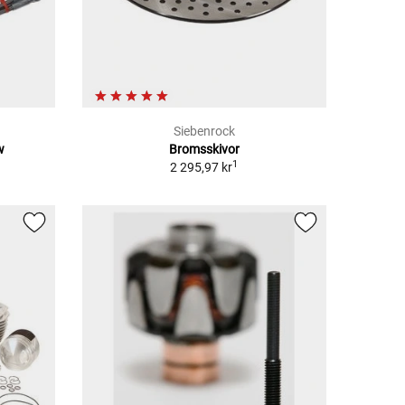
Siebenrock
w
Bromsskivor
1
2 295,97 kr