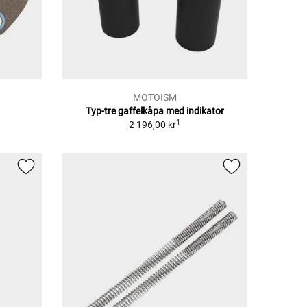
MOTOISM
G
Typ-tre gaffelkåpa med indikator
1
2 196,00 kr