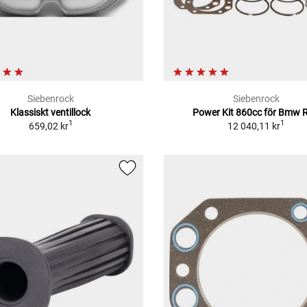
Siebenrock
Siebenrock
Klassiskt ventillock
Power Kit 860cc för Bmw 
1
1
659,02 kr
12 040,11 kr