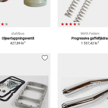
stahlbus
Wirth Federn
Oljeavtappningsventil
Progressiva gaffelfjädra
1
1
427,89 kr
1 537,42 kr