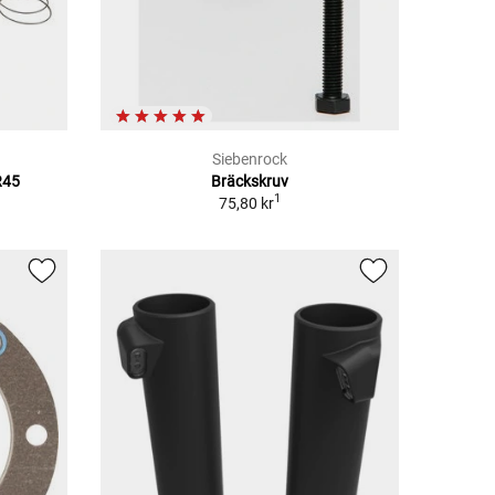
Siebenrock
R45
Bräckskruv
1
75,80 kr