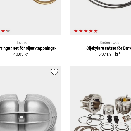
Louis
Siebenrock
ringar, set för oljeavtappnings-
Oljekylare satser för Bm
1
1
43,83 kr
5 371,91 kr