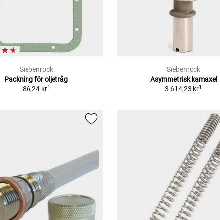
Siebenrock
Siebenrock
Packning för oljetråg
Asymmetrisk kamaxel
1
1
86,24 kr
3 614,23 kr