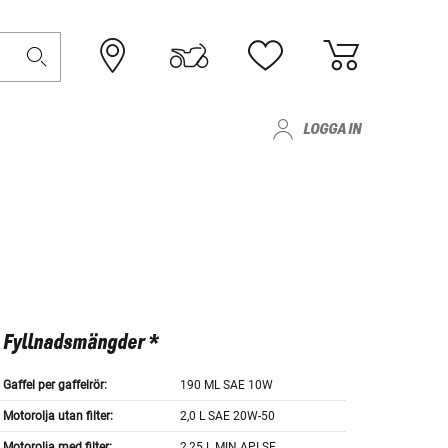
LOGGA IN
Fyllnadsmängder *
Gaffel per gaffelrör:
190 ML SAE 10W
Motorolja utan filter:
2,0 L SAE 20W-50
Motorolja med filter:
2,25 L MIN.API SE