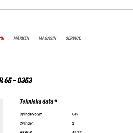
 %
MÄRKEN
MAGASIN
SERVICE
R 65 - 0353
Tekniska data *
Cylindervolym:
649
Cylinder:
2
HP/KW:
45/33