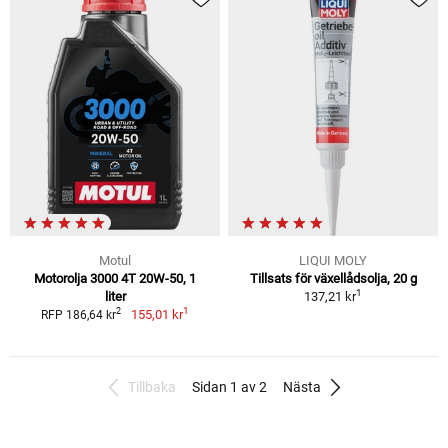
Motul
LIQUI MOLY
Motorolja 3000 4T 20W-50, 1
Tillsats för växellådsolja, 20 g
1
liter
137,21 kr
1
2
155,01 kr
RFP 186,64 kr
Tillbaka
Sidan 1 av 2
Nästa