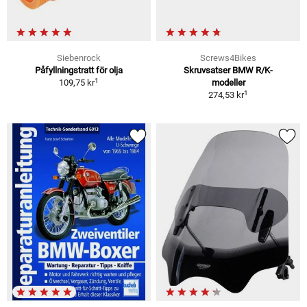
Siebenrock
Screws4Bikes
Påfyllningstratt för olja
Skruvsatser BMW R/K-
1
109,75 kr
modeller
1
274,53 kr