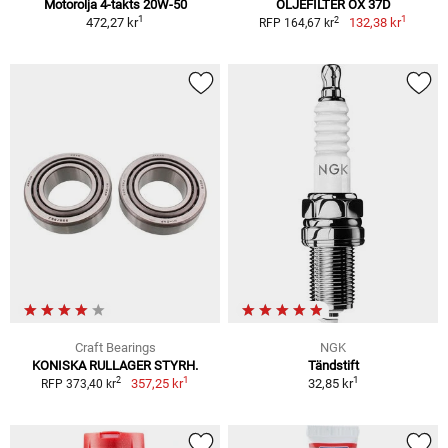
Motorolja 4-takts 20W-50
OLJEFILTER OX 37D
1
1
2
472,27 kr
132,38 kr
RFP 164,67 kr
Craft Bearings
NGK
KONISKA RULLAGER STYRH.
Tändstift
1
1
2
357,25 kr
32,85 kr
RFP 373,40 kr