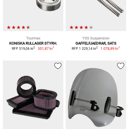
Tourmax
YSS Suspension
KONISKA RULLAGER STYRH.
GAFFELFJAEDRAR, SATS
1
1
2
2
351,87 kr
1 078,89 kr
RFP 519,06 kr
RFP 1 329,14 kr