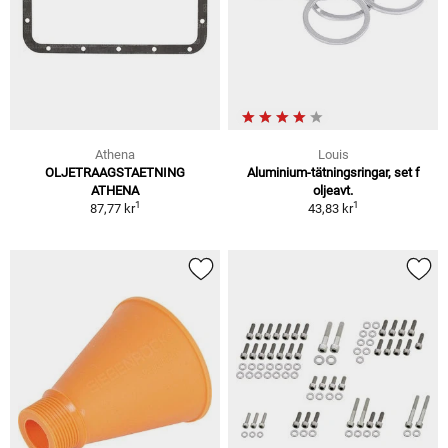
Athena
Louis
OLJETRAAGSTAETNING
Aluminium-tätningsringar, set f
ATHENA
oljeavt.
1
1
87,77 kr
43,83 kr