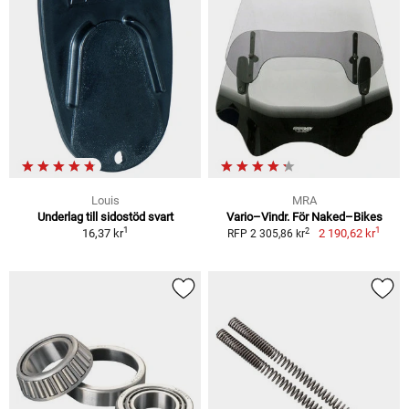
Louis
MRA
Underlag till sidostöd svart
Vario–Vindr. För Naked–Bikes
1
1
2
16,37 kr
2 190,62 kr
RFP 2 305,86 kr