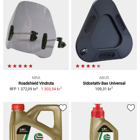
MRA
ABUS
Roadshield Vindruta
Sidostativ Bas Universal
1
1
2
1 303,54 kr
109,31 kr
RFP 1 372,09 kr