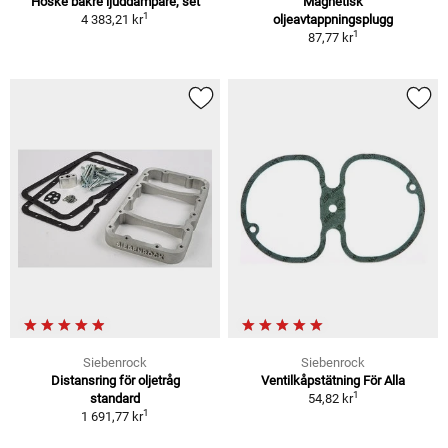
Hoske bakre ljuddämpare, set
Magnetisk
1
4 383,21 kr
oljeavtappningsplugg
1
87,77 kr
Siebenrock
Siebenrock
Distansring för oljetråg
Ventilkåpstätning För Alla
1
standard
54,82 kr
1
1 691,77 kr