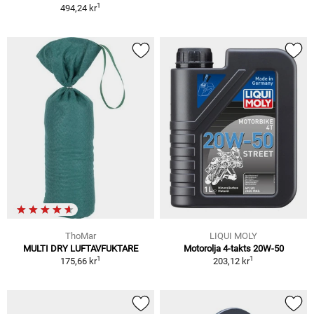
1
494,24 kr
ThoMar
LIQUI MOLY
MULTI DRY LUFTAVFUKTARE
Motorolja 4-takts 20W-50
1
1
175,66 kr
203,12 kr