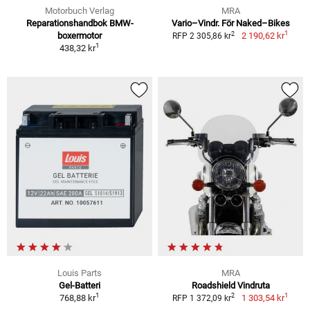
Motorbuch Verlag
MRA
Reparationshandbok BMW-
Vario–Vindr. För Naked–Bikes
1
2
boxermotor
2 190,62 kr
RFP 2 305,86 kr
1
438,32 kr
Louis Parts
MRA
Gel-Batteri
Roadshield Vindruta
1
1
2
768,88 kr
1 303,54 kr
RFP 1 372,09 kr