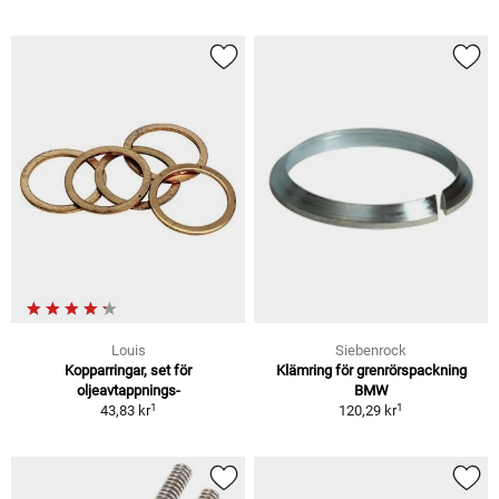
Louis
Siebenrock
Kopparringar, set för
Klämring för grenrörspackning
oljeavtappnings-
BMW
1
1
43,83 kr
120,29 kr