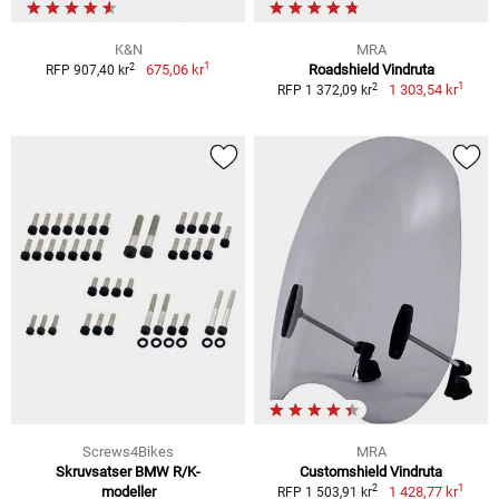
K&N
MRA
1
2
675,06 kr
Roadshield Vindruta
RFP 907,40 kr
1
2
1 303,54 kr
RFP 1 372,09 kr
Screws4Bikes
MRA
Skruvsatser BMW R/K-
Customshield Vindruta
1
2
modeller
1 428,77 kr
RFP 1 503,91 kr