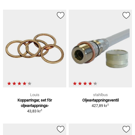
Louis
stahlbus
Kopparringar, set för
Oljeavtappningsventil
1
oljeavtappnings-
427,89 kr
1
43,83 kr