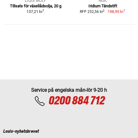
LIQUI MOLY
NGK
Tillsats för växellådsolja, 20 g
Iridium Tändstift
1
1
2
137,21 kr
198,95 kr
RFP 252,56 kr
Service på engelska mån-lör 9-20 h
0200 884 712
Louis-nyhetsbrevet