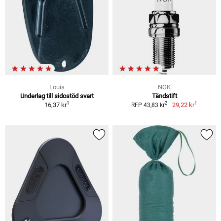
Louis
NGK
Underlag till sidostöd svart
Tändstift
1
1
2
16,37 kr
29,22 kr
RFP 43,83 kr