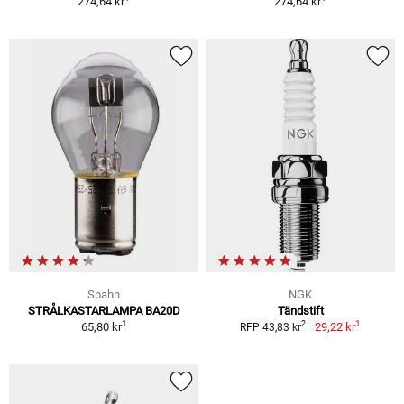
274,64 kr
274,64 kr
Spahn
NGK
STRÅLKASTARLAMPA BA20D
Tändstift
1
1
2
65,80 kr
29,22 kr
RFP 43,83 kr