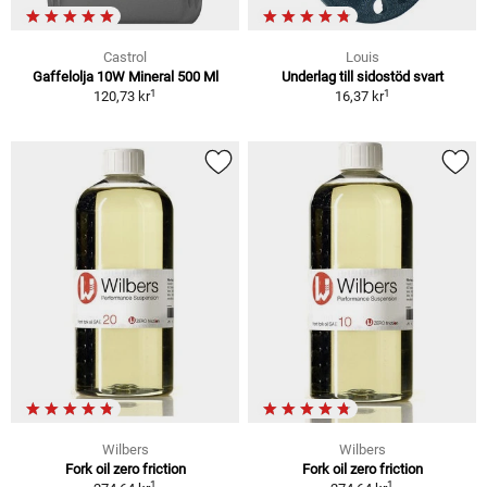
Castrol
Louis
Gaffelolja 10W Mineral 500 Ml
Underlag till sidostöd svart
1
1
120,73 kr
16,37 kr
Wilbers
Wilbers
Fork oil zero friction
Fork oil zero friction
1
1