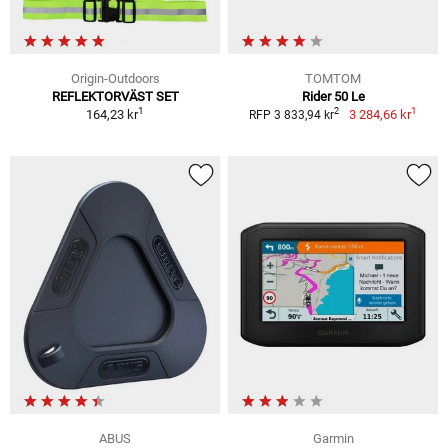
Origin-Outdoors
TOMTOM
REFLEKTORVÄST SET
Rider 50 Le
1
1
2
164,23 kr
3 284,66 kr
RFP 3 833,94 kr
ABUS
Garmin