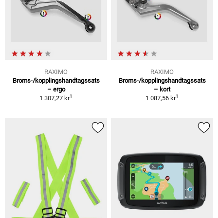
RAXIMO
RAXIMO
Broms-/kopplingshandtagssats
Broms-/kopplingshandtagssats
– ergo
– kort
1
1
1 307,27 kr
1 087,56 kr