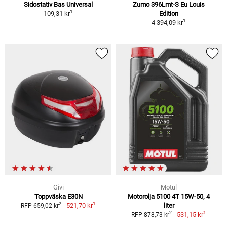
Sidostativ Bas Universal
Zumo 396Lmt-S Eu Louis
1
109,31 kr
Edition
1
4 394,09 kr
Givi
Motul
Toppväska E30N
Motorolja 5100 4T 15W-50, 4
1
2
521,70 kr
liter
RFP 659,02 kr
1
2
531,15 kr
RFP 878,73 kr