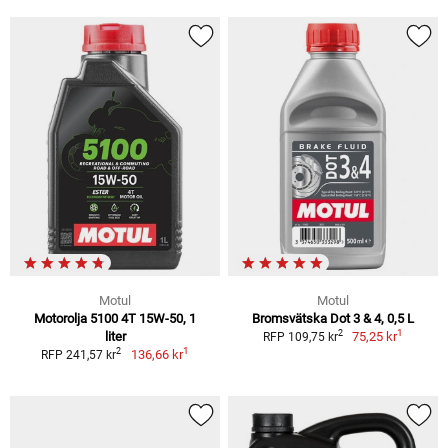
Motul
Motul
Motorolja 5100 4T 15W-50, 1
Bromsvätska Dot 3 & 4, 0,5 L
1
2
liter
75,25 kr
RFP 109,75 kr
1
2
136,66 kr
RFP 241,57 kr