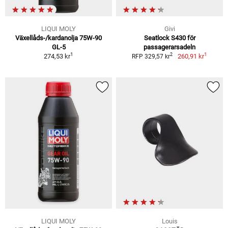
LIQUI MOLY
Givi
Växellåds-/kardanolja 75W-90
Seatlock S430 för
GL-5
passagerarsadeln
1
1
2
274,53 kr
260,91 kr
RFP 329,57 kr
LIQUI MOLY
Louis