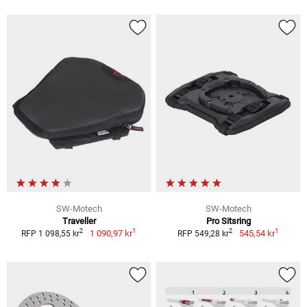
SW-Motech
SW-Motech
Traveller
Pro Sitsring
1
1
2
2
1 090,97 kr
545,54 kr
RFP 1 098,55 kr
RFP 549,28 kr