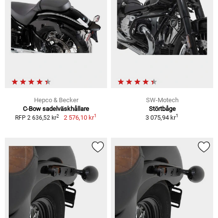
Hepco & Becker
SW-Motech
C-Bow sadelväskhållare
Störtbåge
1
1
2
2 576,10 kr
3 075,94 kr
RFP 2 636,52 kr