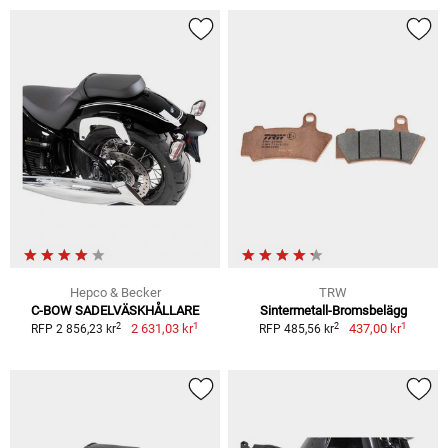
Hepco & Becker
TRW
C-BOW SADELVÄSKHÅLLARE
Sintermetall-Bromsbelägg
1
1
2
2
2 631,03 kr
437,00 kr
RFP 2 856,23 kr
RFP 485,56 kr