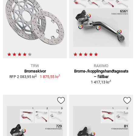
TRW
RAXIMO
Bromsskivor
Broms-/kopplingshandtagssats
1
2
1 875,55 kr
– fällbar
RFP 2 083,95 kr
1
1 417,13 kr