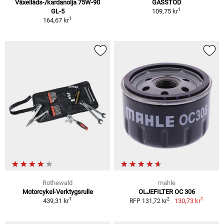
Växellåds-/kardanolja 75W-90
GASSTÖD
1
GL-5
109,75 kr
1
164,67 kr
Rothewald
mahle
Motorcykel-Verktygsrulle
OLJEFILTER OC 306
1
1
2
439,31 kr
130,73 kr
RFP 131,72 kr