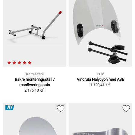
Kern-Stabi
Puig
Bakre monteringsställ /
Vindruta Halycyon med ABE
1
manövreringssats
1 120,41 kr
1
2 175,13 kr
NY