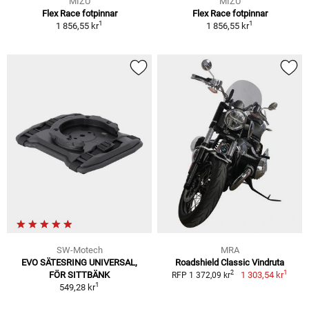
MIZU
MIZU
Flex Race fotpinnar
Flex Race fotpinnar
1
1
1 856,55 kr
1 856,55 kr
SW-Motech
MRA
EVO SÄTESRING UNIVERSAL,
Roadshield Classic Vindruta
1
2
FÖR SITTBÄNK
1 303,54 kr
RFP 1 372,09 kr
1
549,28 kr