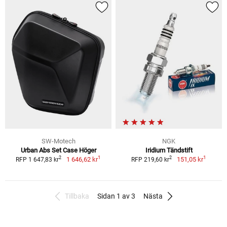
SW-Motech
NGK
Urban Abs Set Case Höger
Iridium Tändstift
1
1
2
2
1 646,62 kr
151,05 kr
RFP 1 647,83 kr
RFP 219,60 kr
Tillbaka
Sidan 1 av 3
Nästa