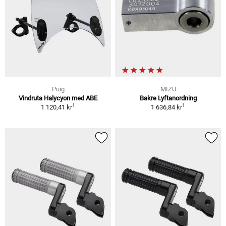
Puig
MIZU
Vindruta Halycyon med ABE
Bakre Lyftanordning
1
1
1 120,41 kr
1 636,84 kr