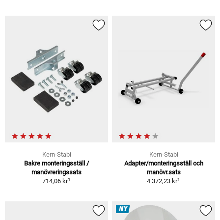
Kern-Stabi
Kern-Stabi
Bakre monteringsställ /
Adapter/monteringsställ och
manövreringssats
manövr.sats
1
1
714,06 kr
4 372,23 kr
NY