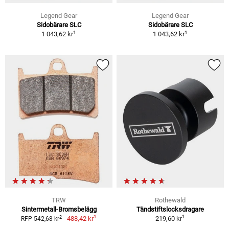
Legend Gear
Legend Gear
Sidobärare SLC
Sidobärare SLC
1
1
1 043,62 kr
1 043,62 kr
TRW
Rothewald
Sintermetall-Bromsbelägg
Tändstiftslocksdragare
1
1
2
488,42 kr
219,60 kr
RFP 542,68 kr