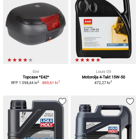
Givi
Louis Oil
Topcase *E42*
Motorolja 4-Takt 15W-50
1
1
2
869,61 kr
472,27 kr
RFP 1 098,44 kr