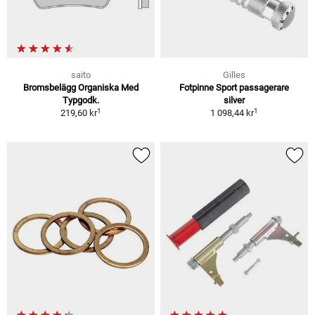
saito
Gilles
Bromsbelägg Organiska Med
Fotpinne Sport passagerare
Typgodk.
silver
1
1
219,60 kr
1 098,44 kr