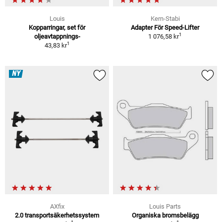
Louis
Kern-Stabi
Kopparringar, set för
Adapter För Speed-Lifter
1
oljeavtappnings-
1 076,58 kr
1
43,83 kr
NY
AXfix
Louis Parts
2.0 transportsäkerhetssystem
Organiska bromsbelägg