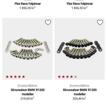
Flex Race fotpinnar
Flex Race fotpinnar
1
1
1 856,55 kr
1 856,55 kr
Screws4Bikes
Screws4Bikes
Skruvsatser BMW R1200
Skruvsatser BMW R1200
modeller
modeller
1
1
219,60 kr
329,46 kr