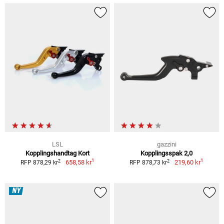
LSL
gazzini
Kopplingshandtag Kort
Kopplingsspak 2,0
1
1
2
2
658,58 kr
219,60 kr
RFP 878,29 kr
RFP 878,73 kr
NY