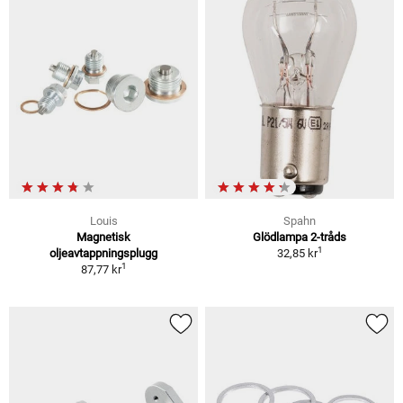
Louis
Spahn
Magnetisk
Glödlampa 2-tråds
1
oljeavtappningsplugg
32,85 kr
1
87,77 kr