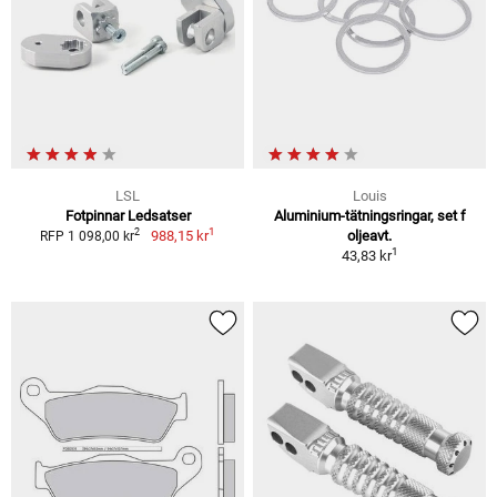
LSL
Louis
Fotpinnar Ledsatser
Aluminium-tätningsringar, set f
1
2
988,15 kr
oljeavt.
RFP 1 098,00 kr
1
43,83 kr