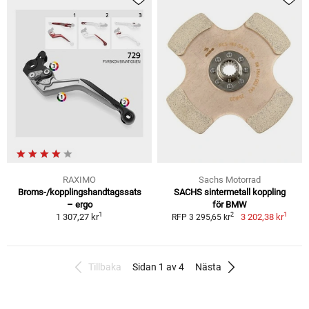
RAXIMO
Sachs Motorrad
Broms-/kopplingshandtagssats
SACHS sintermetall koppling
– ergo
för BMW
1
1
2
1 307,27 kr
3 202,38 kr
RFP 3 295,65 kr
Tillbaka
Sidan 1 av 4
Nästa