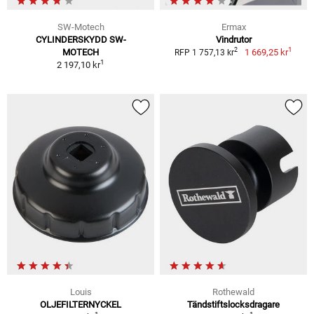
SW-Motech
Ermax
CYLINDERSKYDD SW-
Vindrutor
1
2
MOTECH
1 669,25 kr
RFP 1 757,13 kr
1
2 197,10 kr
Louis
Rothewald
OLJEFILTERNYCKEL
Tändstiftslocksdragare