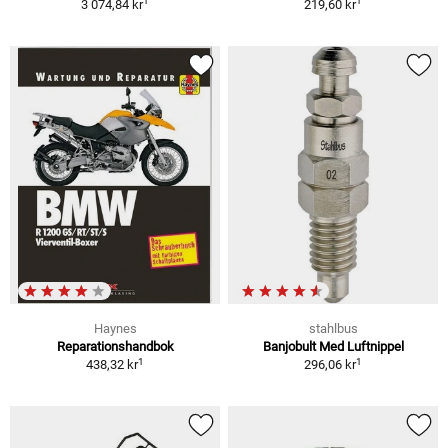
1
1
3 074,84 kr
219,60 kr
Haynes
stahlbus
Reparationshandbok
Banjobult Med Luftnippel
1
1
438,32 kr
296,06 kr