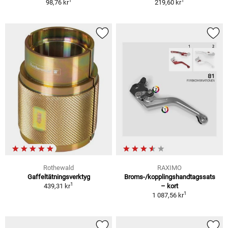
1
1
98,76 kr
219,60 kr
Rothewald
RAXIMO
Gaffeltätningsverktyg
Broms-/kopplingshandtagssats
1
439,31 kr
– kort
1
1 087,56 kr