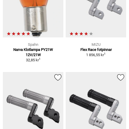
Spahn
MIZU
Narva Klotlampa PY21W
Flex Race fotpinnar
1
12V/21W
1 856,55 kr
1
32,85 kr