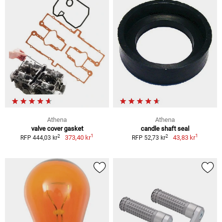
Athena
Athena
valve cover gasket
candle shaft seal
1
1
2
2
373,40 kr
43,83 kr
RFP 444,03 kr
RFP 52,73 kr