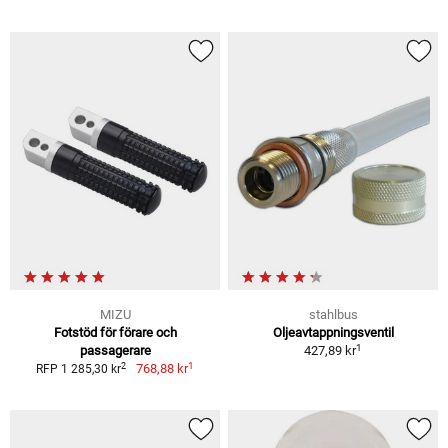
MIZU
stahlbus
Fotstöd för förare och
Oljeavtappningsventil
1
passagerare
427,89 kr
1
2
768,88 kr
RFP 1 285,30 kr