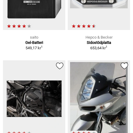
saito
Hepco & Becker
Gel-Batteri
Sidostödplatta
1
1
549,17 kr
653,64 kr