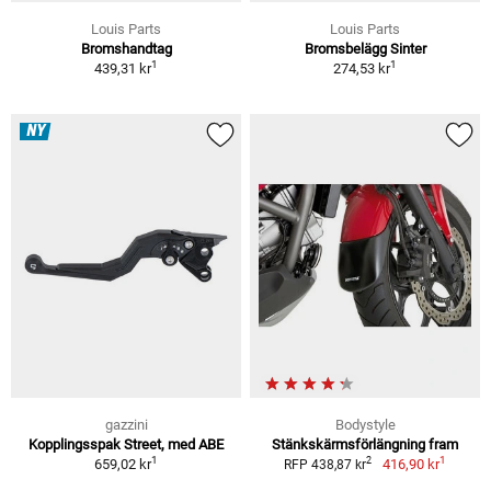
Louis Parts
Louis Parts
Bromshandtag
Bromsbelägg Sinter
1
1
439,31 kr
274,53 kr
NY
gazzini
Bodystyle
Kopplingsspak Street, med ABE
Stänkskärmsförlängning fram
1
1
2
659,02 kr
416,90 kr
RFP 438,87 kr