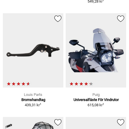
1
549,28 kr
Louis Parts
Puig
Bromshandtag
Universalfäste För Vindrutor
1
1
439,31 kr
615,08 kr