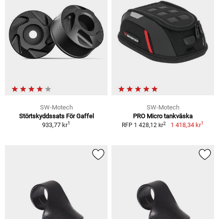
SW-Motech
SW-Motech
Störtskyddssats För Gaffel
PRO Micro tankväska
1
1
2
933,77 kr
1 418,34 kr
RFP 1 428,12 kr