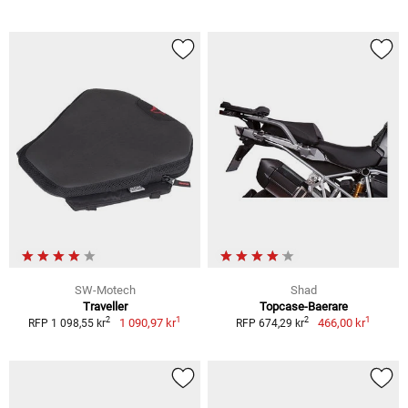
SW-Motech
Shad
Traveller
Topcase-Baerare
1
1
2
2
1 090,97 kr
466,00 kr
RFP 1 098,55 kr
RFP 674,29 kr