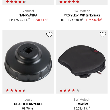
Vanucci
SW-Motech
TANKVÄSKA
PRO Yukon WP tankväska
1
1
2
2
1 098,44 kr
1 745,60 kr
RFP 1 977,28 kr
RFP 1 757,68 kr
Louis
SW-Motech
OLJEFILTERNYCKEL
Traveller
1
1
98,76 kr
1 208,41 kr