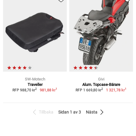
SW-Motech
Givi
Traveller
Alum. Topcase-Bärare
1
1
2
2
981,88 kr
1 321,78 kr
RFP 988,70 kr
RFP 1 669,80 kr
Tillbaka
Sidan 1 av 3
Nästa