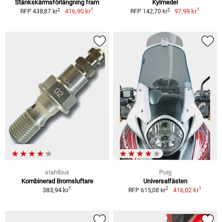
Stänkskärmsförlängning fram
Kylmedel
1
1
2
2
416,90 kr
97,99 kr
RFP 438,87 kr
RFP 142,70 kr
stahlbus
Puig
Kombinerad Bromsluftare
Universalfästen
1
1
2
383,94 kr
416,02 kr
RFP 615,08 kr