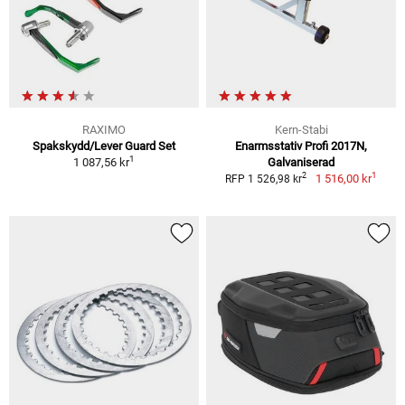
RAXIMO
Kern-Stabi
Spakskydd/Lever Guard Set
Enarmsstativ Profi 2017N,
1
1 087,56 kr
Galvaniserad
1
2
1 516,00 kr
RFP 1 526,98 kr