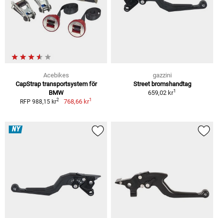
Acebikes
gazzini
CapStrap transportsystem för
Street bromshandtag
1
BMW
659,02 kr
1
2
768,66 kr
RFP 988,15 kr
NY