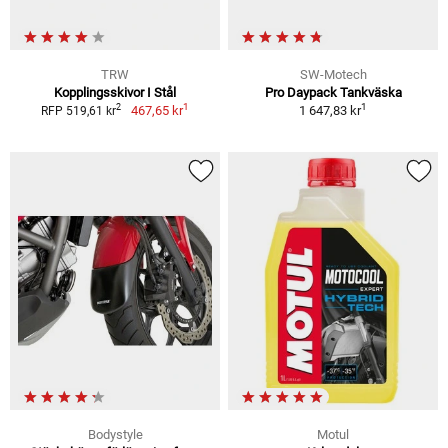
TRW
SW-Motech
Kopplingsskivor I Stål
Pro Daypack Tankväska
1
1
2
467,65 kr
1 647,83 kr
RFP 519,61 kr
Bodystyle
Motul