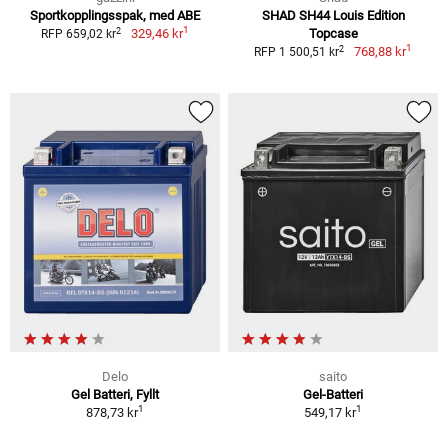
Sportkopplingsspak, med ABE
SHAD SH44 Louis Edition
1
2
329,46 kr
Topcase
RFP 659,02 kr
1
2
768,88 kr
RFP 1 500,51 kr
Delo
saito
Gel Batteri, Fyllt
Gel-Batteri
1
1
878,73 kr
549,17 kr