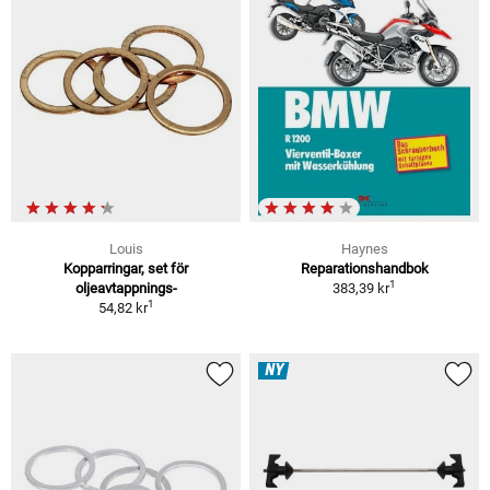
Louis
Haynes
Kopparringar, set för
Reparationshandbok
1
oljeavtappnings-
383,39 kr
1
54,82 kr
NY