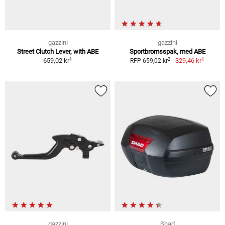
gazzini
gazzini
Street Clutch Lever, with ABE
Sportbromsspak, med ABE
1
1
2
659,02 kr
329,46 kr
RFP 659,02 kr
gazzini
Shad