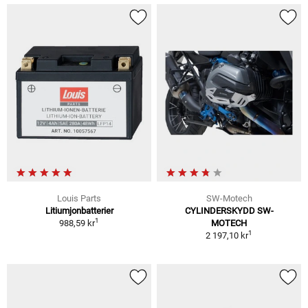
Louis Parts
SW-Motech
Litiumjonbatterier
CYLINDERSKYDD SW-
1
988,59 kr
MOTECH
1
2 197,10 kr