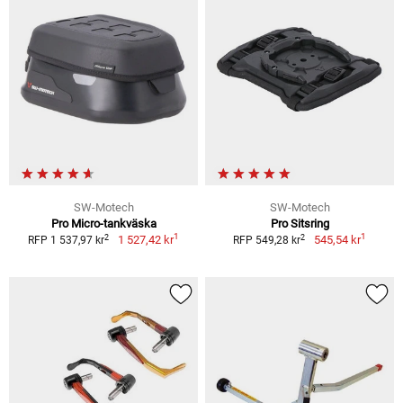
SW-Motech
SW-Motech
Pro Micro-tankväska
Pro Sitsring
1
1
2
2
1 527,42 kr
545,54 kr
RFP 1 537,97 kr
RFP 549,28 kr