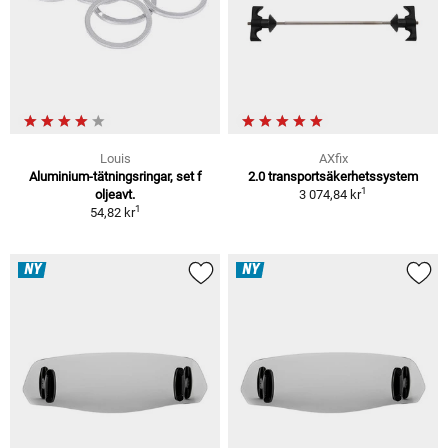
Louis
AXfix
Aluminium-tätningsringar, set f
2.0 transportsäkerhetssystem
1
oljeavt.
3 074,84 kr
1
54,82 kr
NY
NY