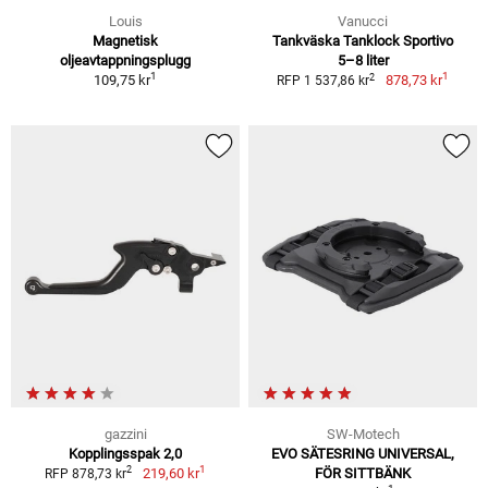
Louis
Vanucci
Magnetisk
Tankväska Tanklock Sportivo
oljeavtappningsplugg
5–8 liter
1
1
2
109,75 kr
878,73 kr
RFP 1 537,86 kr
gazzini
SW-Motech
Kopplingsspak 2,0
EVO SÄTESRING UNIVERSAL,
1
2
219,60 kr
FÖR SITTBÄNK
RFP 878,73 kr