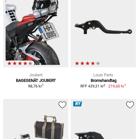
Joubert
Louis Parts
BAGEGENÄT JOUBERT
Bromshandtag
1
1
2
98,76 kr
219,60 kr
RFP 439,31 kr
NY