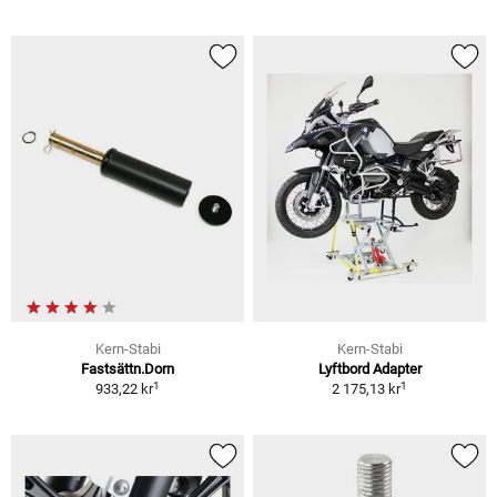
Kern-Stabi
Kern-Stabi
Fastsättn.Dorn
Lyftbord Adapter
1
1
933,22 kr
2 175,13 kr