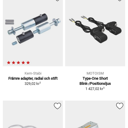
Kern-Stabi
MOTOISM
Främre adapter, radial och stift
Type-One Short
1
329,02 kr
Blink-/Positionsljus
1
1 427,02 kr