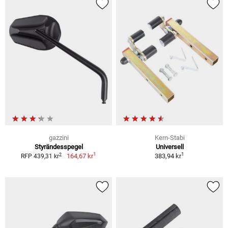
gazzini
Kern-Stabi
Styrändesspegel
Universell
1
1
2
164,67 kr
383,94 kr
RFP 439,31 kr