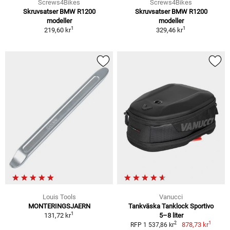
Screws4Bikes
Screws4Bikes
Skruvsatser BMW R1200
Skruvsatser BMW R1200
modeller
modeller
1
1
219,60 kr
329,46 kr
Louis Tools
Vanucci
MONTERINGSJAERN
Tankväska Tanklock Sportivo
1
131,72 kr
5–8 liter
1
2
878,73 kr
RFP 1 537,86 kr