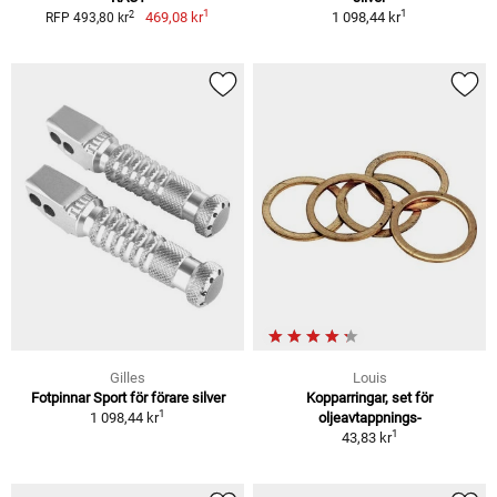
1
1
2
469,08 kr
1 098,44 kr
RFP 493,80 kr
Gilles
Louis
Fotpinnar Sport för förare silver
Kopparringar, set för
1
1 098,44 kr
oljeavtappnings-
1
43,83 kr