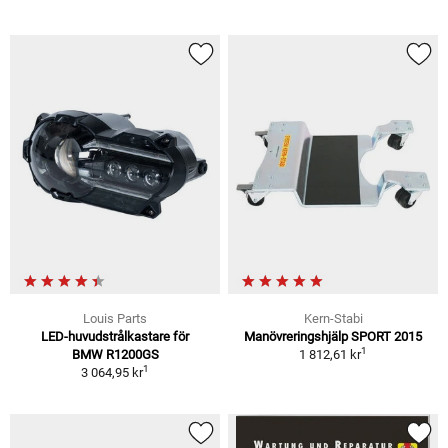
Louis Parts
Kern-Stabi
LED-huvudstrålkastare för
Manövreringshjälp SPORT 2015
1
BMW R1200GS
1 812,61 kr
1
3 064,95 kr