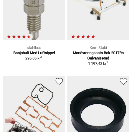
stahlbus
Kern-Stabi
Banjobult Med Luftnippel
Manövreringssats Bak 2017Rs
1
296,06 kr
Galvaniserad
1
1 197,42 kr