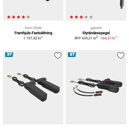
Kern-Stabi
gazzini
Framhjuls-Fastsättning
Styrändesspegel
1
1
2
1 197,42 kr
164,67 kr
RFP 439,31 kr
NY
NY