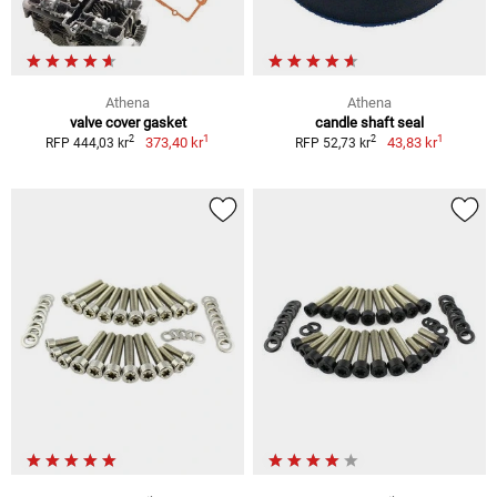
Athena
Athena
valve cover gasket
candle shaft seal
1
1
2
2
373,40 kr
43,83 kr
RFP 444,03 kr
RFP 52,73 kr