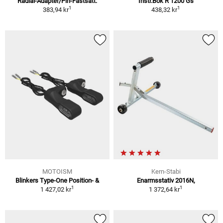
Radial-Adapter/Pin-Fastsätt.
Instr.Bok R 1200 Gs
1
1
383,94 kr
438,32 kr
MOTOISM
Kern-Stabi
Blinkers Type-One Position- &
Enarmsstativ 2016N,
1
1
1 427,02 kr
1 372,64 kr