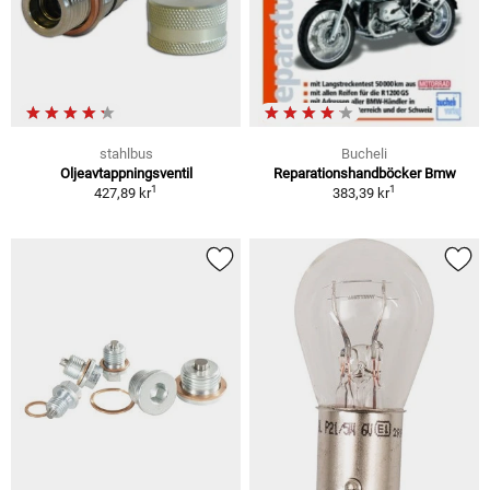
stahlbus
Bucheli
Oljeavtappningsventil
Reparationshandböcker Bmw
1
1
427,89 kr
383,39 kr