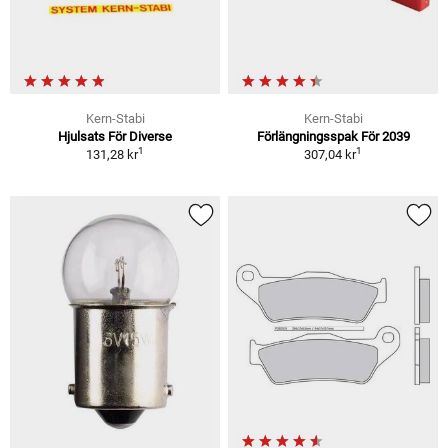
Kern-Stabi
Kern-Stabi
Hjulsats För Diverse
Förlängningsspak För 2039
1
1
131,28 kr
307,04 kr