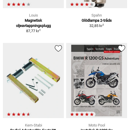
Louis
Spahn
Magnetisk
Glödlampa 2-tråds
1
oljeavtappningsplugg
32,85 kr
1
87,77 kr
Kern-Stabi
Moto Pool