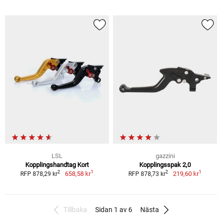
LSL
gazzini
Kopplingshandtag Kort
Kopplingsspak 2,0
1
1
2
2
658,58 kr
219,60 kr
RFP 878,29 kr
RFP 878,73 kr
Tillbaka
Sidan 1 av 6
Nästa