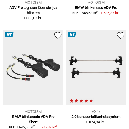
MOTOISM
MOTOISM
ADV Pro Lightrun löpande ljus
BMW blinkersats ADV Pro
1
2
blinkers
1 536,87 kr
RFP 1 645,63 kr
1
1 536,87 kr
NY
NY
MOTOISM
AXfix
BMW blinkersats ADV Pro
2.0 transportsäkerhetssystem
1
Short
3 074,84 kr
1
2
1 536,87 kr
RFP 1 645,63 kr