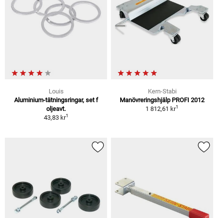
Louis
Kern-Stabi
Aluminium-tätningsringar, set f
Manövreringshjälp PROFI 2012
1
oljeavt.
1 812,61 kr
1
43,83 kr