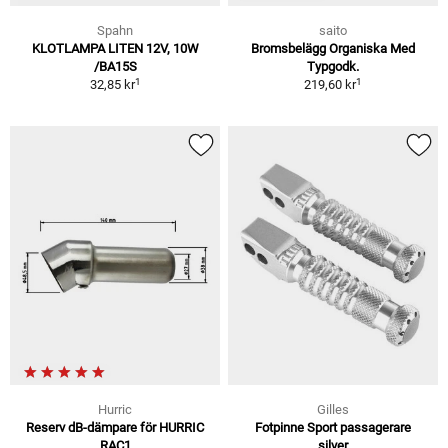
Spahn
saito
KLOTLAMPA LITEN 12V, 10W
Bromsbelägg Organiska Med
/BA15S
Typgodk.
1
1
32,85 kr
219,60 kr
Hurric
Gilles
Reserv dB-dämpare för HURRIC
Fotpinne Sport passagerare
RAC1
silver