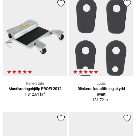
Kern-Stabi
Louis
Manövreringshjälp PROFI 2012
Blinkers-fastsättning skydd
1
1 812,61 kr
svart
1
131,72 kr