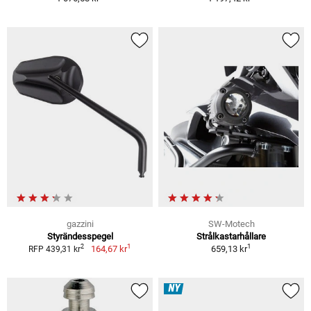
gazzini
SW-Motech
Styrändesspegel
Strålkastarhållare
1
1
2
164,67 kr
659,13 kr
RFP 439,31 kr
NY