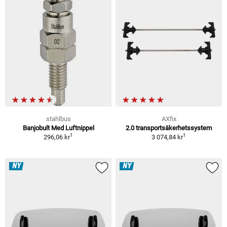
stahlbus
AXfix
Banjobult Med Luftnippel
2.0 transportsäkerhetssystem
1
1
296,06 kr
3 074,84 kr
NY
NY