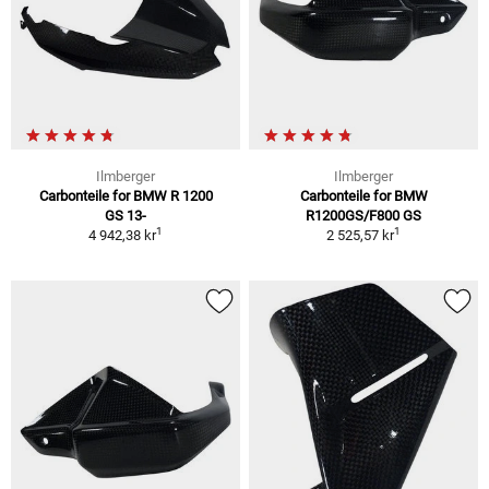
Ilmberger
Ilmberger
Carbonteile for BMW R 1200
Carbonteile for BMW
GS 13-
R1200GS/F800 GS
1
1
4 942,38 kr
2 525,57 kr