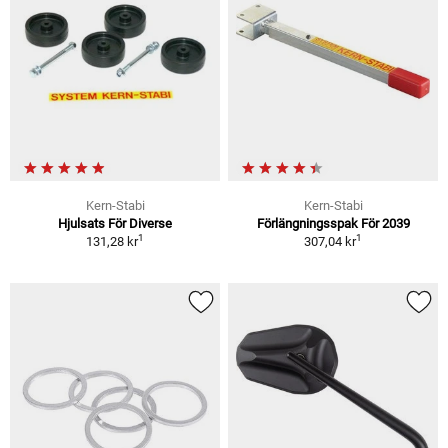
Kern-Stabi
Kern-Stabi
Hjulsats För Diverse
Förlängningsspak För 2039
1
1
131,28 kr
307,04 kr