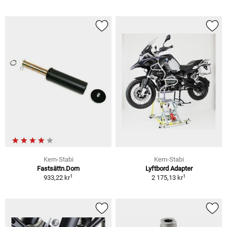
Kern-Stabi
Kern-Stabi
Fastsättn.Dorn
Lyftbord Adapter
1
1
933,22 kr
2 175,13 kr