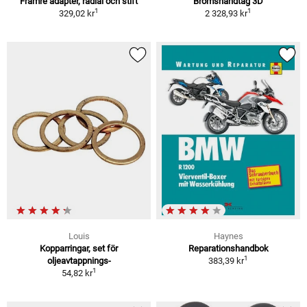
Främre adapter, radial och stift
Bromshandtag 3D
1
1
329,02 kr
2 328,93 kr
Louis
Haynes
Kopparringar, set för
Reparationshandbok
1
oljeavtappnings-
383,39 kr
1
54,82 kr