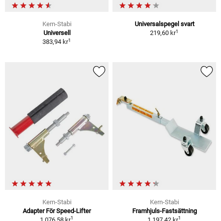
Kern-Stabi
Universalspegel svart
1
Universell
219,60 kr
1
383,94 kr
Kern-Stabi
Kern-Stabi
Adapter För Speed-Lifter
Framhjuls-Fastsättning
1
1
1 076,58 kr
1 197,42 kr