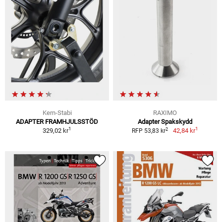
Kern-Stabi
RAXIMO
ADAPTER FRAMHJULSSTÖD
Adapter Spakskydd
1
1
2
329,02 kr
42,84 kr
RFP 53,83 kr