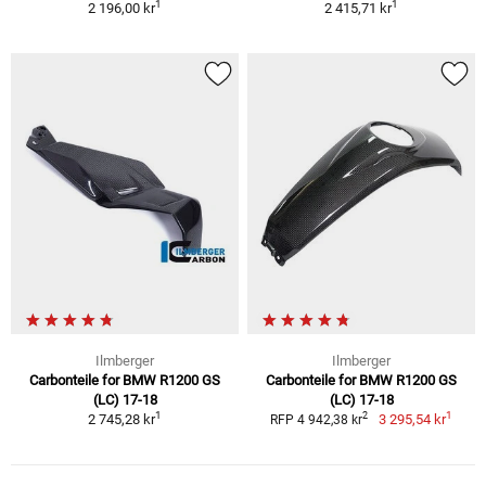
1
1
2 196,00 kr
2 415,71 kr
Ilmberger
Ilmberger
Carbonteile for BMW R1200 GS
Carbonteile for BMW R1200 GS
(LC) 17-18
(LC) 17-18
1
1
2
2 745,28 kr
3 295,54 kr
RFP 4 942,38 kr