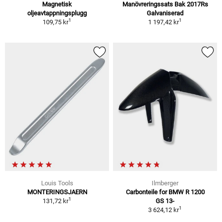
Magnetisk
Manövreringssats Bak 2017Rs
oljeavtappningsplugg
Galvaniserad
1
1
109,75 kr
1 197,42 kr
Louis Tools
Ilmberger
MONTERINGSJAERN
Carbonteile for BMW R 1200
1
131,72 kr
GS 13-
1
3 624,12 kr