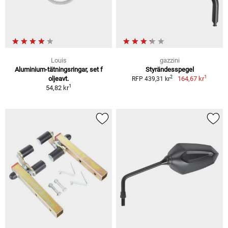
Louis
gazzini
Aluminium-tätningsringar, set f
Styrändesspegel
1
2
oljeavt.
164,67 kr
RFP 439,31 kr
1
54,82 kr