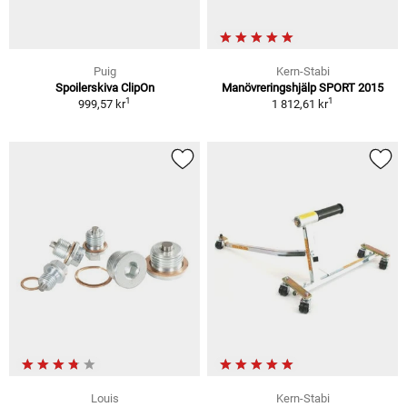
Puig
Kern-Stabi
Spoilerskiva ClipOn
Manövreringshjälp SPORT 2015
1
1
999,57 kr
1 812,61 kr
Louis
Kern-Stabi