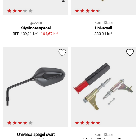
gazzini
Kern-Stabi
Styrändesspegel
Universell
1
1
2
164,67 kr
383,94 kr
RFP 439,31 kr
Universalspegel svart
Kern-Stabi
1