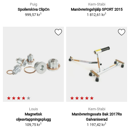
Puig
Kern-Stabi
Spoilerskiva ClipOn
Manövreringshjälp SPORT 2015
1
1
999,57 kr
1 812,61 kr
Louis
Kern-Stabi
Magnetisk
Manövreringssats Bak 2017Rs
oljeavtappningsplugg
Galvaniserad
1
1
109,75 kr
1 197,42 kr