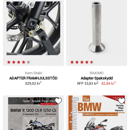
Kern-Stabi
RAXIMO
ADAPTER FRAMHJULSSTÖD
Adapter Spakskydd
1
1
2
329,02 kr
42,84 kr
RFP 53,83 kr