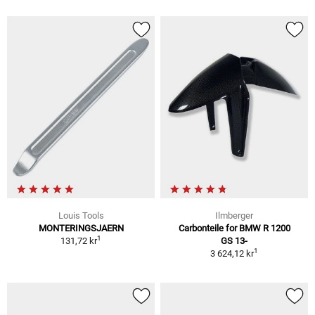
Louis Tools
Ilmberger
MONTERINGSJAERN
Carbonteile for BMW R 1200
1
131,72 kr
GS 13-
1
3 624,12 kr