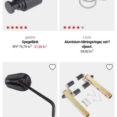
gazzini
Louis
Spegellänk
Aluminium-tätningsringar, set f
1
2
21,86 kr
oljeavt.
RFP 76,79 kr
1
54,82 kr