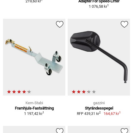
219,60 kr
Adapter För Speed-Lifter
1
1 076,58 kr
Kern-Stabi
gazzini
Framhjuls-Fastsättning
Styrändesspegel
1
1
2
1 197,42 kr
164,67 kr
RFP 439,31 kr