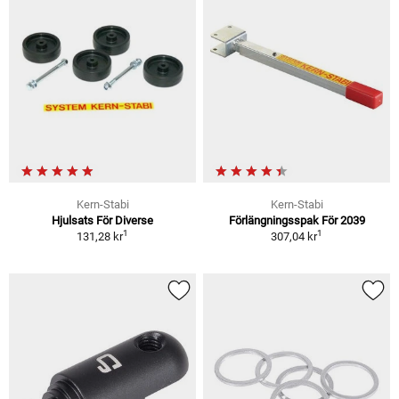
Kern-Stabi
Kern-Stabi
Hjulsats För Diverse
Förlängningsspak För 2039
1
1
131,28 kr
307,04 kr