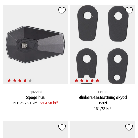
gazzini
Louis
Spegelhus
Blinkers-fastsättning skydd
1
2
219,60 kr
svart
RFP 439,31 kr
1
131,72 kr