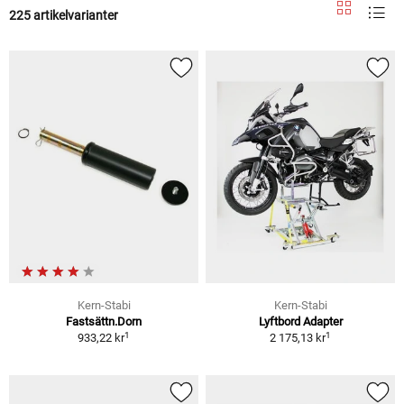
225 artikelvarianter
Kern-Stabi
Kern-Stabi
Fastsättn.Dorn
Lyftbord Adapter
1
1
933,22 kr
2 175,13 kr