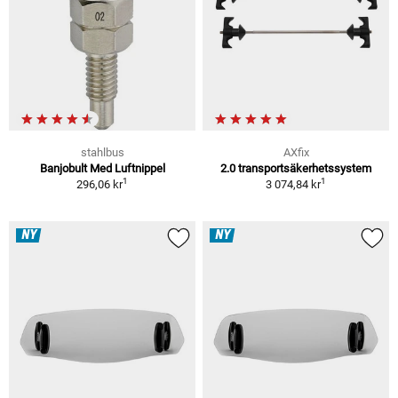
stahlbus
AXfix
Banjobult Med Luftnippel
2.0 transportsäkerhetssystem
1
1
296,06 kr
3 074,84 kr
NY
NY