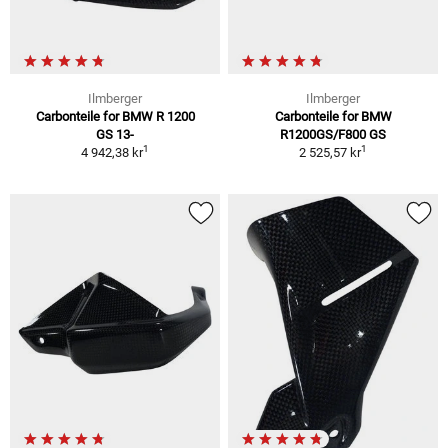
Ilmberger
Ilmberger
Carbonteile for BMW R 1200
Carbonteile for BMW
GS 13-
R1200GS/F800 GS
1
1
4 942,38 kr
2 525,57 kr