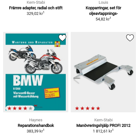
Kern-Stabi
Louis
Främre adapter, radial och stift
Kopparringar, set för
1
329,02 kr
oljeavtappnings-
1
54,82 kr
Haynes
Kern-Stabi
Reparationshandbok
Manövreringshjälp PROFI 2012
1
1
383,39 kr
1 812,61 kr