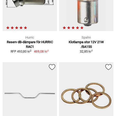
Hurric
Spahn
Reserv dB-dämpare för HURRIC
Klotlampa stor 12V 21W
RAC1
/BA15S
1
1
2
469,08 kr
32,85 kr
RFP 493,80 kr