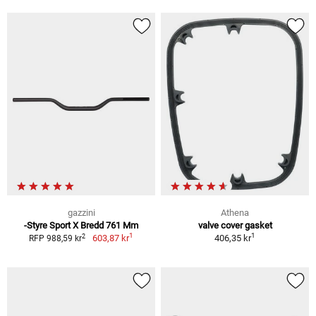
gazzini
Athena
-Styre Sport X Bredd 761 Mm
valve cover gasket
1
1
2
603,87 kr
406,35 kr
RFP 988,59 kr