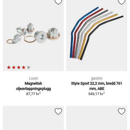
Louis
gazzini
Magnetisk
Styre Sport 22,2 mm, bredd 761
oljeavtappningsplugg
mm, ABE
1
1
87,77 kr
549,17 kr