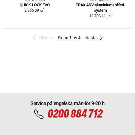
QUICK-LOCK EVO
TRAX ADV aluminiumkoffert-
1
2 966,09 kr
system
1
12 798,11 kr
Tillbaka
Sidan 1 av 4
Nästa
Service på engelska mån-lör 9-20 h
0200 884 712