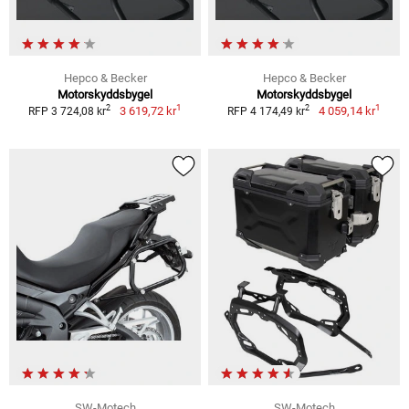
Hepco & Becker
Hepco & Becker
Motorskyddsbygel
Motorskyddsbygel
1
1
2
2
3 619,72 kr
4 059,14 kr
RFP 3 724,08 kr
RFP 4 174,49 kr
SW-Motech
SW-Motech