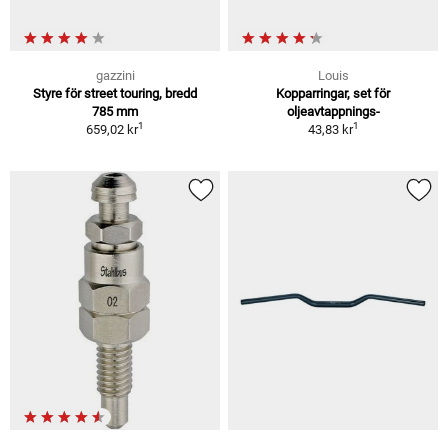
gazzini
Louis
Styre för street touring, bredd
Kopparringar, set för
785 mm
oljeavtappnings-
1
1
659,02 kr
43,83 kr