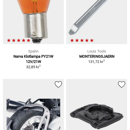
Spahn
Louis Tools
Narva Klotlampa PY21W
MONTERINGSJAERN
1
12V/21W
131,72 kr
1
32,85 kr