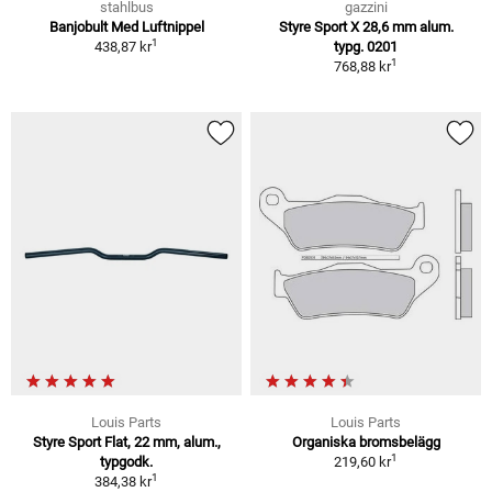
stahlbus
gazzini
Banjobult Med Luftnippel
Styre Sport X 28,6 mm alum.
1
438,87 kr
typg. 0201
1
768,88 kr
Louis Parts
Louis Parts
Styre Sport Flat, 22 mm, alum.,
Organiska bromsbelägg
1
typgodk.
219,60 kr
1
384,38 kr