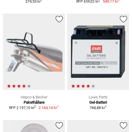
1
1
2
274,53 kr
549,17 kr
RFP 659,02 kr
Hepco & Becker
Louis Parts
Pakethållare
Gel-Batteri
1
1
2
2 164,14 kr
768,88 kr
RFP 2 197,10 kr