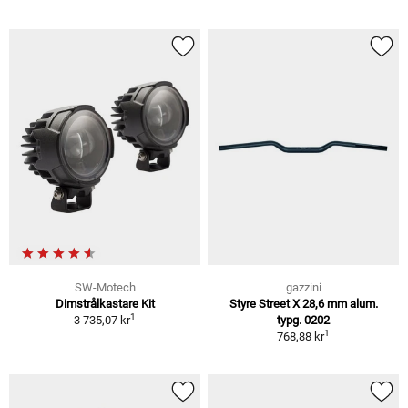
SW-Motech
gazzini
Dimstrålkastare Kit
Styre Street X 28,6 mm alum.
1
3 735,07 kr
typg. 0202
1
768,88 kr