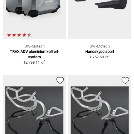
SW-Motech
SW-Motech
TRAX ADV aluminiumkoffert-
Handskydd sport
1
system
1 757,68 kr
1
12 798,11 kr