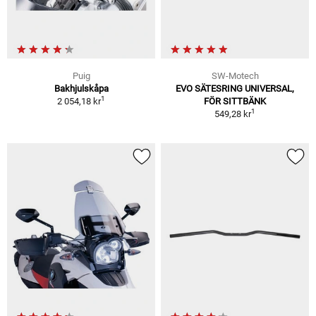
Puig
SW-Motech
Bakhjulskåpa
EVO SÄTESRING UNIVERSAL,
1
2 054,18 kr
FÖR SITTBÄNK
1
549,28 kr