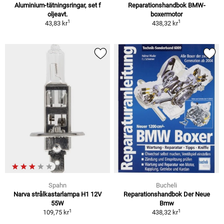
Aluminium-tätningsringar, set f
Reparationshandbok BMW-
oljeavt.
boxermotor
1
1
43,83 kr
438,32 kr
Spahn
Bucheli
Narva strålkastarlampa H1 12V
Reparationshandbok Der Neue
55W
Bmw
1
1
109,75 kr
438,32 kr