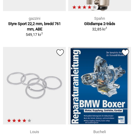
gazzini
Spahn
Styre Sport 22,2 mm, bredd 761
Glödlampa 2-tråds
1
mm, ABE
32,85 kr
1
549,17 kr
Louis
Bucheli