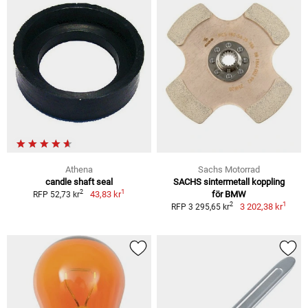
Athena
Sachs Motorrad
candle shaft seal
SACHS sintermetall koppling
1
2
43,83 kr
för BMW
RFP 52,73 kr
1
2
3 202,38 kr
RFP 3 295,65 kr