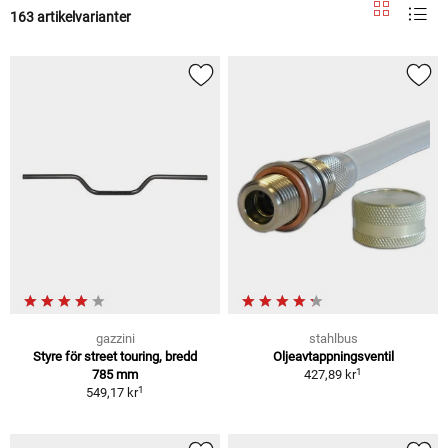
163 artikelvarianter
gazzini
stahlbus
Styre för street touring, bredd
Oljeavtappningsventil
1
785 mm
427,89 kr
1
549,17 kr