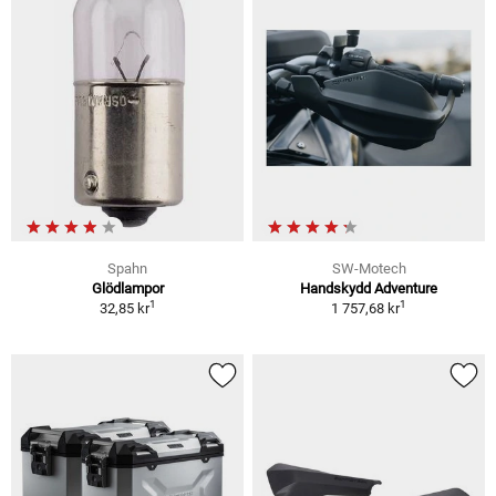
Spahn
SW-Motech
Glödlampor
Handskydd Adventure
1
1
32,85 kr
1 757,68 kr