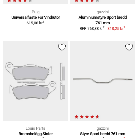
Puig
gazzini
Universalfäste För Vindrutor
Aluminiumstyre Sport bredd
1
615,08 kr
761 mm
1
2
318,25 kr
RFP 768,88 kr
Louis Parts
gazzini
Bromsbelägg Sinter
Styre Sport bredd 761 mm