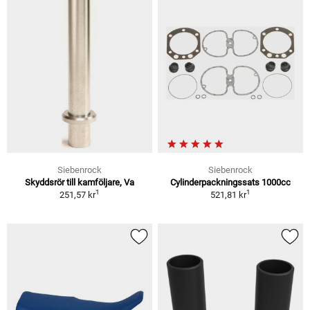
Siebenrock
Siebenrock
Skyddsrör till kamföljare, Va
Cylinderpackningssats 1000cc
1
1
251,57 kr
521,81 kr