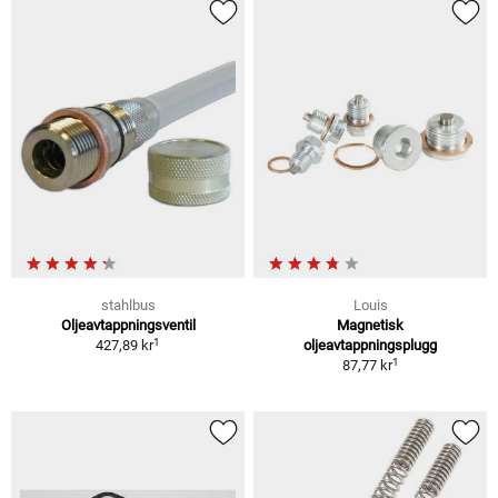
stahlbus
Louis
Oljeavtappningsventil
Magnetisk
1
427,89 kr
oljeavtappningsplugg
1
87,77 kr