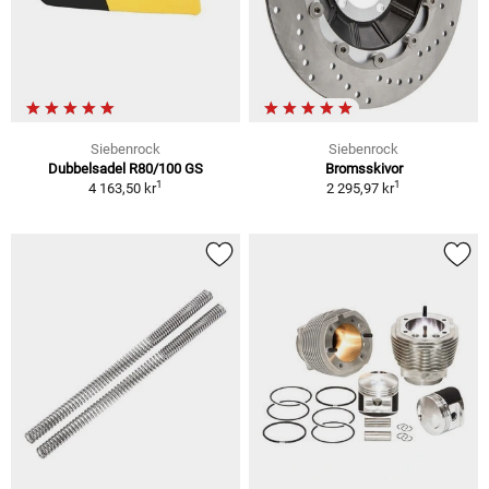
Siebenrock
Siebenrock
Dubbelsadel R80/100 GS
Bromsskivor
1
1
4 163,50 kr
2 295,97 kr