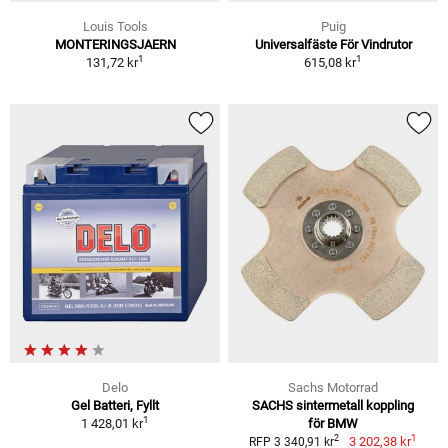
Louis Tools
Puig
MONTERINGSJAERN
Universalfäste För Vindrutor
1
1
131,72 kr
615,08 kr
Delo
Sachs Motorrad
Gel Batteri, Fyllt
SACHS sintermetall koppling
1
1 428,01 kr
för BMW
1
2
3 202,38 kr
RFP 3 340,91 kr