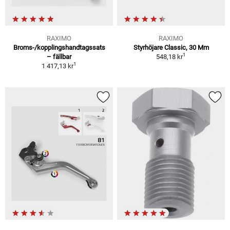
RAXIMO
RAXIMO
Broms-/kopplingshandtagssats
Styrhöjare Classic, 30 Mm
1
– fällbar
548,18 kr
1
1 417,13 kr