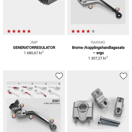
JMP
RAXIMO
GENERATORREGULATOR
Broms-/kopplingshandtagssats
1
1 680,67 kr
– ergo
1
1 307,27 kr