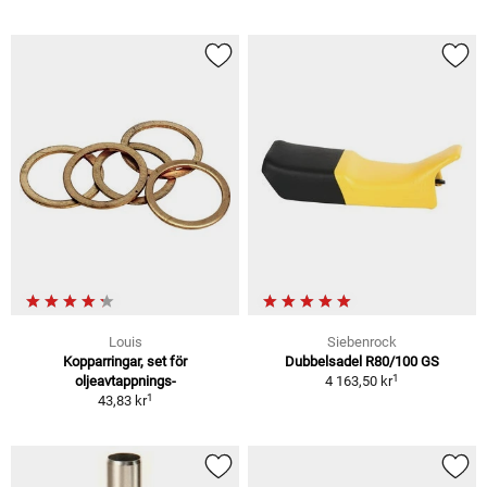
Louis
Siebenrock
Kopparringar, set för
Dubbelsadel R80/100 GS
1
oljeavtappnings-
4 163,50 kr
1
43,83 kr