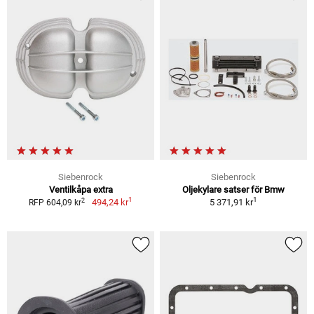
Siebenrock
Siebenrock
Ventilkåpa extra
Oljekylare satser för Bmw
1
1
2
494,24 kr
5 371,91 kr
RFP 604,09 kr