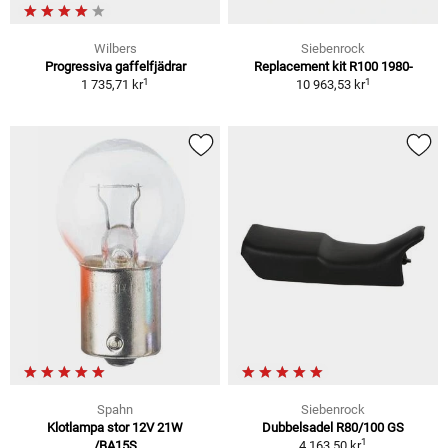
Wilbers
Siebenrock
Progressiva gaffelfjädrar
Replacement kit R100 1980-
1
1
1 735,71 kr
10 963,53 kr
Spahn
Siebenrock
Klotlampa stor 12V 21W
Dubbelsadel R80/100 GS
1
/BA15S
4 163,50 kr