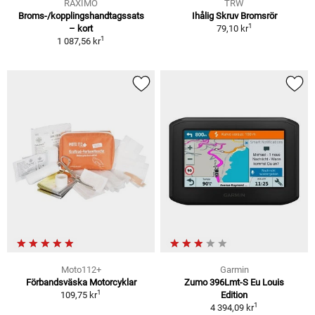
RAXIMO
TRW
Broms-/kopplingshandtagssats
Ihålig Skruv Bromsrör
1
– kort
79,10 kr
1
1 087,56 kr
Moto112+
Garmin
Förbandsväska Motorcyklar
Zumo 396Lmt-S Eu Louis
1
109,75 kr
Edition
1
4 394,09 kr