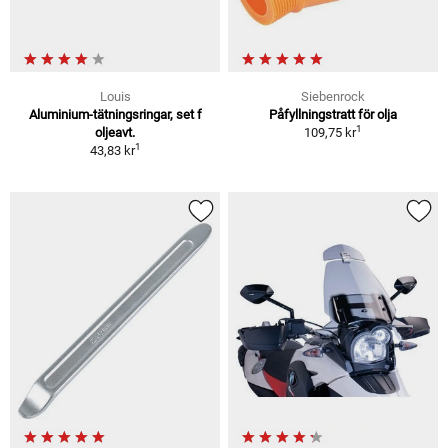
Louis
Siebenrock
Aluminium-tätningsringar, set f
Påfyllningstratt för olja
1
oljeavt.
109,75 kr
1
43,83 kr