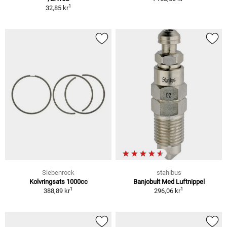
1
32,85 kr
Siebenrock
stahlbus
Kolvringsats 1000cc
Banjobult Med Luftnippel
1
1
388,89 kr
296,06 kr