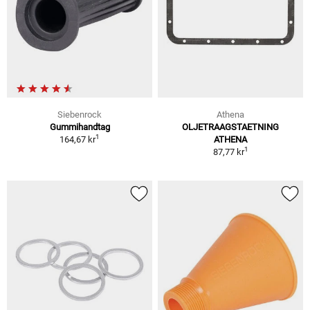
Siebenrock
Athena
Gummihandtag
OLJETRAAGSTAETNING
1
164,67 kr
ATHENA
1
87,77 kr