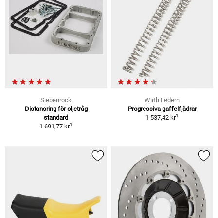
Siebenrock
Wirth Federn
Distansring för oljetråg
Progressiva gaffelfjädrar
1
standard
1 537,42 kr
1
1 691,77 kr