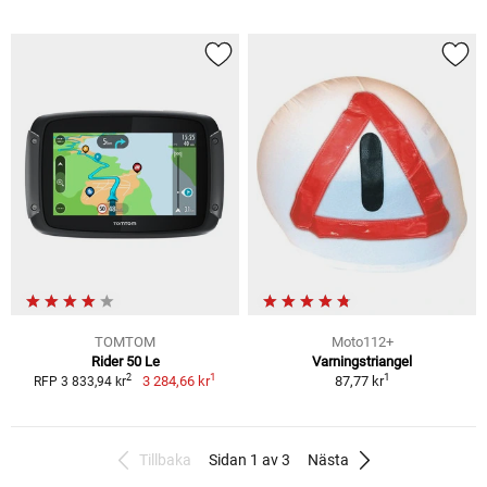
TOMTOM
Moto112+
Rider 50 Le
Varningstriangel
1
1
2
3 284,66 kr
87,77 kr
RFP 3 833,94 kr
Tillbaka
Sidan 1 av 3
Nästa