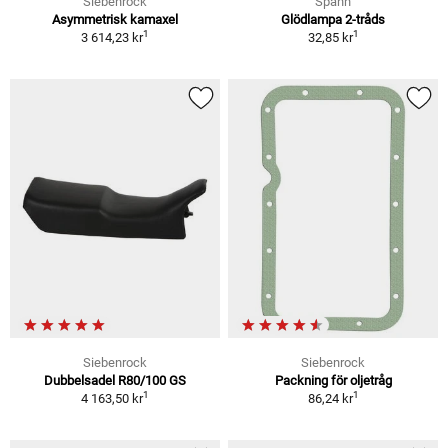
Siebenrock
Spahn
Asymmetrisk kamaxel
Glödlampa 2-tråds
1
1
3 614,23 kr
32,85 kr
Siebenrock
Siebenrock
Dubbelsadel R80/100 GS
Packning för oljetråg
1
1
4 163,50 kr
86,24 kr