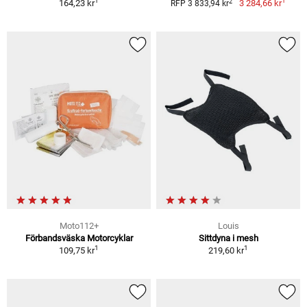
1
1
2
164,23 kr
3 284,66 kr
RFP 3 833,94 kr
Moto112+
Louis
Förbandsväska Motorcyklar
Sittdyna i mesh
1
1
109,75 kr
219,60 kr