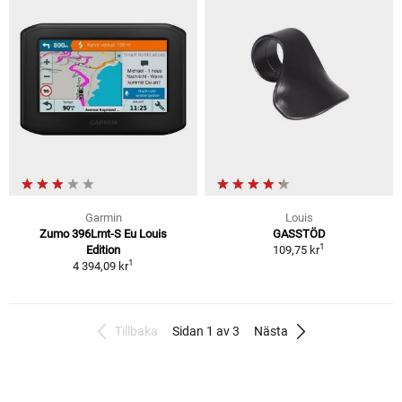
Garmin
Louis
Zumo 396Lmt-S Eu Louis
GASSTÖD
1
Edition
109,75 kr
1
4 394,09 kr
Tillbaka
Sidan 1 av 3
Nästa