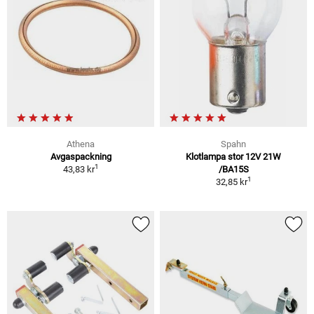
Athena
Spahn
Avgaspackning
Klotlampa stor 12V 21W
1
43,83 kr
/BA15S
1
32,85 kr