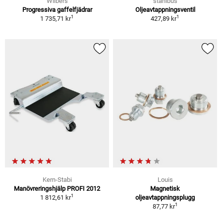
Wilbers
stahlbus
Progressiva gaffelfjädrar
Oljeavtappningsventil
1
1
1 735,71 kr
427,89 kr
Kern-Stabi
Louis
Manövreringshjälp PROFI 2012
Magnetisk
1
1 812,61 kr
oljeavtappningsplugg
1
87,77 kr