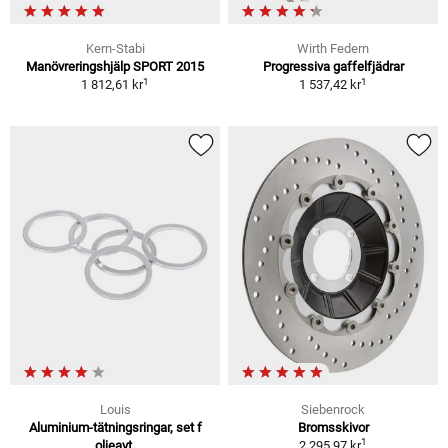
Kern-Stabi
Wirth Federn
Manövreringshjälp SPORT 2015
Progressiva gaffelfjädrar
1
1
1 812,61 kr
1 537,42 kr
Louis
Siebenrock
Aluminium-tätningsringar, set f
Bromsskivor
1
oljeavt.
2 295,97 kr