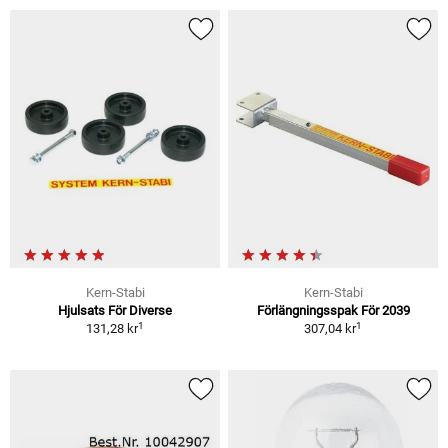
Kern-Stabi
Kern-Stabi
Hjulsats För Diverse
Förlängningsspak För 2039
1
1
131,28 kr
307,04 kr