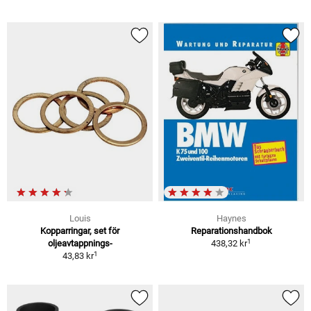
Louis
Haynes
Kopparringar, set för
Reparationshandbok
1
oljeavtappnings-
438,32 kr
1
43,83 kr