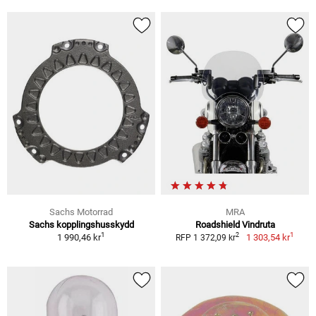
Sachs Motorrad
MRA
Sachs kopplingshusskydd
Roadshield Vindruta
1
1
2
1 990,46 kr
1 303,54 kr
RFP 1 372,09 kr