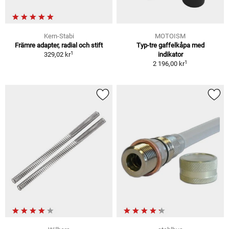
Kern-Stabi
MOTOISM
Främre adapter, radial och stift
Typ-tre gaffelkåpa med
1
329,02 kr
indikator
1
2 196,00 kr