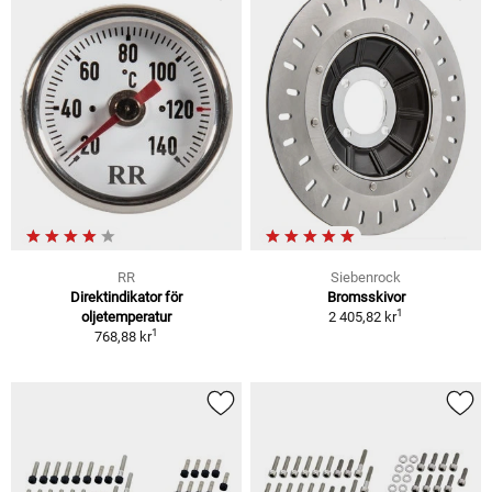
RR
Siebenrock
Direktindikator för
Bromsskivor
1
oljetemperatur
2 405,82 kr
1
768,88 kr