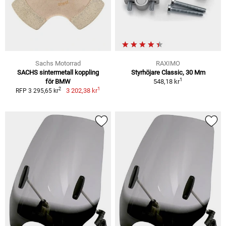
Sachs Motorrad
RAXIMO
SACHS sintermetall koppling
Styrhöjare Classic, 30 Mm
1
för BMW
548,18 kr
1
2
3 202,38 kr
RFP 3 295,65 kr