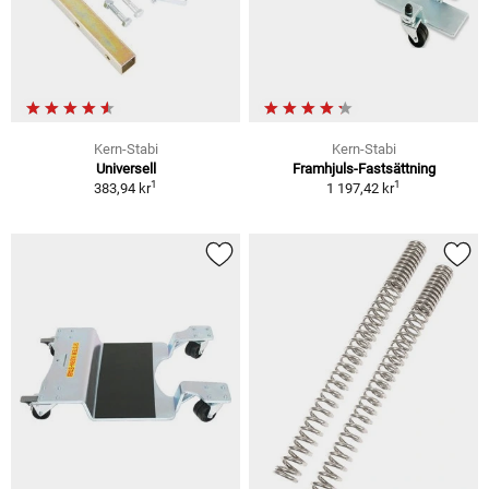
Kern-Stabi
Kern-Stabi
Universell
Framhjuls-Fastsättning
1
1
383,94 kr
1 197,42 kr