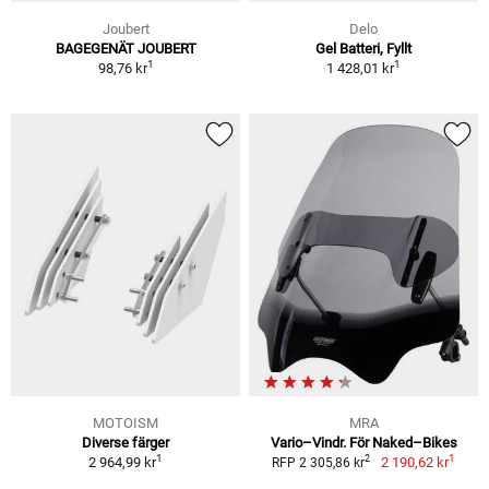
Joubert
Delo
BAGEGENÄT JOUBERT
Gel Batteri, Fyllt
1
1
98,76 kr
1 428,01 kr
MOTOISM
MRA
Diverse färger
Vario–Vindr. För Naked–Bikes
1
1
2
2 964,99 kr
2 190,62 kr
RFP 2 305,86 kr