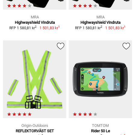
MRA
MRA
Highwayshield Vindruta
Highwayshield Vindruta
1
1
2
2
1 501,83 kr
1 501,83 kr
RFP 1 580,81 kr
RFP 1 580,81 kr
Origin-Outdoors
TOMTOM
REFLEKTORVÄST SET
Rider 50 Le