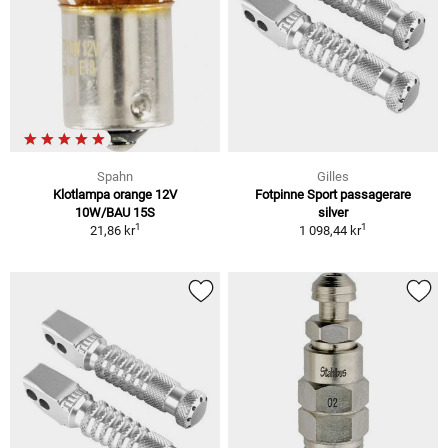
Spahn
Gilles
Klotlampa orange 12V
Fotpinne Sport passagerare
10W/BAU 15S
silver
1
1
21,86 kr
1 098,44 kr