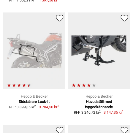
1 397,58 kr
RFP 1 552,91 kr
Hepco & Becker
Hepco & Becker
Sidobärare Lock-It
Huvudställ med
1
2
3 784,50 kr
typgodkännande
RFP 3 899,85 kr
1
2
3 147,35 kr
RFP 3 240,72 kr