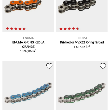
ENUMA
ENUMA
ENUMA X-RING KEDJA
Drivkedjor MVXZ2 X-ring färgad
1
ORANGE
1 537,86 kr
1
1 537,86 kr