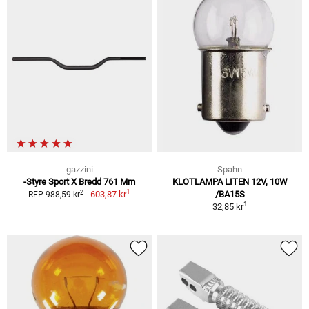
gazzini
Spahn
-Styre Sport X Bredd 761 Mm
KLOTLAMPA LITEN 12V, 10W
1
2
603,87 kr
/BA15S
RFP 988,59 kr
1
32,85 kr