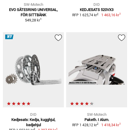
SW-Motech
DID
EVO SÄTESRING UNIVERSAL,
KEDJESATS 520VX3
1
2
FÖR SITTBÄNK
1 463,16 kr
RFP 1 625,74 kr
1
549,28 kr
NY
DID
SW-Motech
Kedjesats: Kedja, kugghjul,
Paketh. I Alum.
1
2
kedjehjul
1 418,34 kr
RFP 1 428,12 kr
1
2