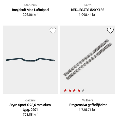
stahlbus
saito
Banjobult Med Luftnippel
KEDJESATS 520 X1R3
1
1
296,06 kr
1 098,44 kr
gazzini
Wilbers
Styre Sport X 28,6 mm alum.
Progressiva gaffelfjädrar
1
typg. 0201
1 735,71 kr
1
768,88 kr