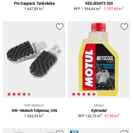
Pro Daypack Tankväska
KEDJESATS 520
1
1
2
1 647,83 kr
1 157,65 kr
RFP 1 594,44 kr
SW-Motech
Motul
SW–Motech fotpinnar, ION
Kylmedel
1
1
2
1 263,33 kr
97,99 kr
RFP 142,70 kr
NY