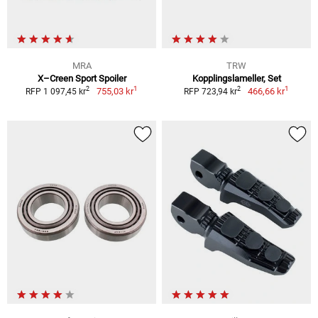
MRA
TRW
X–Creen Sport Spoiler
Kopplingslameller, Set
1
1
2
2
755,03 kr
466,66 kr
RFP 1 097,45 kr
RFP 723,94 kr