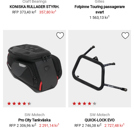
Craft Bearings
Gilles
KONISKA RULLAGER STYRH.
Fotpinne Touring passagerare
1
2
357,80 kr
svart
RFP 373,40 kr
1
1 563,13 kr
SW-Motech
SW-Motech
Pro City Tankväska
QUICK-LOCK EVO
1
1
2
2
2 291,14 kr
2 727,48 kr
RFP 2 306,96 kr
RFP 2 746,38 kr