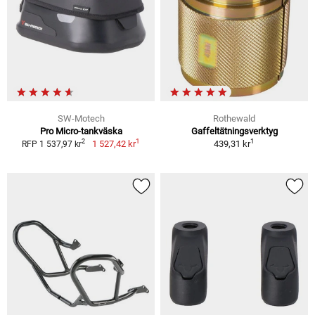
SW-Motech
Rothewald
Pro Micro-tankväska
Gaffeltätningsverktyg
1
1
2
1 527,42 kr
439,31 kr
RFP 1 537,97 kr