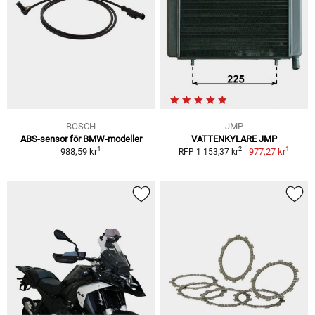
BOSCH
JMP
ABS-sensor för BMW-modeller
VATTENKYLARE JMP
1
1
2
988,59 kr
977,27 kr
RFP 1 153,37 kr