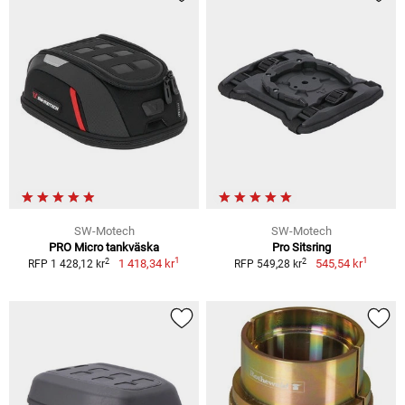
SW-Motech
SW-Motech
PRO Micro tankväska
Pro Sitsring
1
1
2
2
1 418,34 kr
545,54 kr
RFP 1 428,12 kr
RFP 549,28 kr