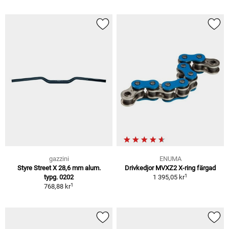
gazzini
ENUMA
Styre Street X 28,6 mm alum.
Drivkedjor MVXZ2 X-ring färgad
1
typg. 0202
1 395,05 kr
1
768,88 kr