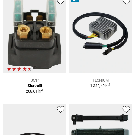
JMP
TECNIUM
1
Startrelä
1 382,42 kr
1
208,61 kr