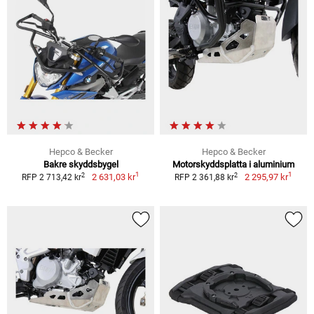
Hepco & Becker
Hepco & Becker
Bakre skyddsbygel
Motorskyddsplatta i aluminium
1
1
2
2
2 631,03 kr
2 295,97 kr
RFP 2 713,42 kr
RFP 2 361,88 kr