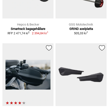
Hepco & Becker
GSG Mototechnik
Smartrack bagagehållare
GRIND axelplatta
1
1
2
2 394,84 kr
505,33 kr
RFP 2 471,74 kr