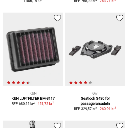
1 406,14 kr
763,71 kr
RFP 768,99 kr
K&N
Givi
K&N LUFTFILTER BM-3117
Seatlock S430 för
1
2
451,72 kr
passagerarsadeln
RFP 680,55 kr
1
2
260,91 kr
RFP 329,57 kr