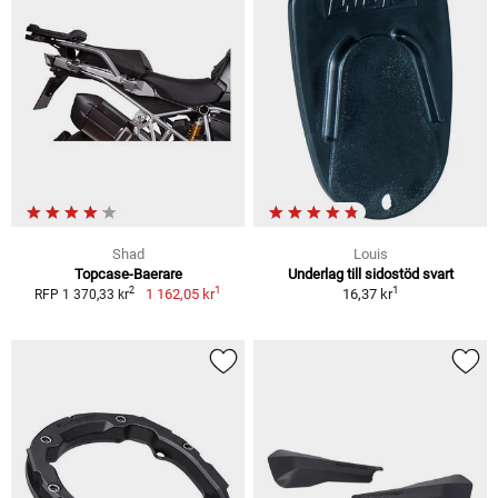
Shad
Louis
Topcase-Baerare
Underlag till sidostöd svart
1
1
2
1 162,05 kr
16,37 kr
RFP 1 370,33 kr