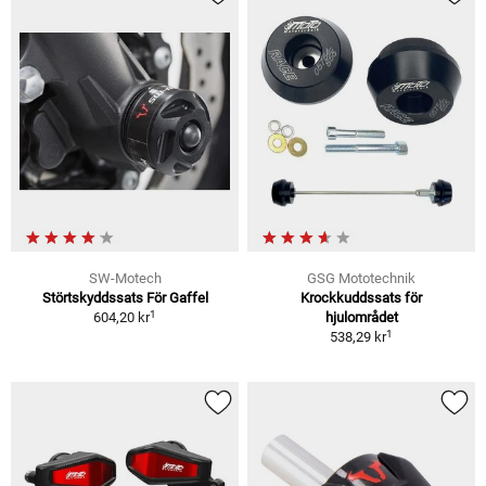
SW-Motech
GSG Mototechnik
Störtskyddssats För Gaffel
Krockkuddssats för
1
604,20 kr
hjulområdet
1
538,29 kr