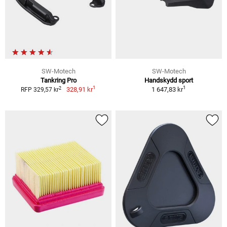
SW-Motech
SW-Motech
Tankring Pro
Handskydd sport
1
1
2
328,91 kr
1 647,83 kr
RFP 329,57 kr