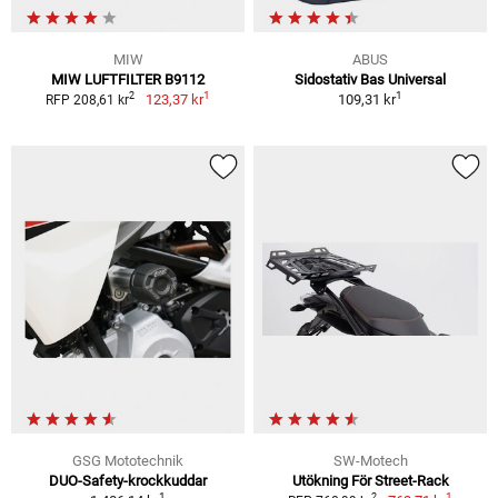
MIW
ABUS
MIW LUFTFILTER B9112
Sidostativ Bas Universal
1
1
2
123,37 kr
109,31 kr
RFP 208,61 kr
GSG Mototechnik
SW-Motech
DUO-Safety-krockkuddar
Utökning För Street-Rack
1
1
2