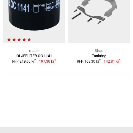
mahle
Shad
OLJEFILTER OC 1141
Tankring
1
1
2
2
197,30 kr
142,81 kr
RFP 219,60 kr
RFP 168,30 kr