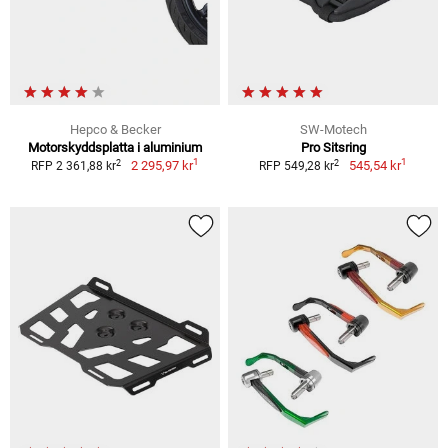
Hepco & Becker
SW-Motech
Motorskyddsplatta i aluminium
Pro Sitsring
1
1
2
2
2 295,97 kr
545,54 kr
RFP 2 361,88 kr
RFP 549,28 kr