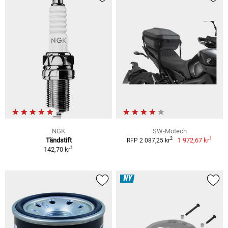
NGK
SW-Motech
1
2
Tändstift
1 972,67 kr
RFP 2 087,25 kr
1
142,70 kr
NY