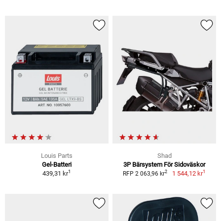
Louis Parts
Shad
Gel-Batteri
3P Bärsystem För Sidoväskor
1
1
2
439,31 kr
1 544,12 kr
RFP 2 063,96 kr