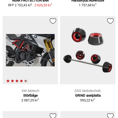
REAR PROTECTION BAR
Handskydd Adventure
1
1
2
2 625,53 kr
1 757,68 kr
RFP 2 702,43 kr
SW-Motech
GSG Mototechnik
Störtbåge
GRIND axelplatta
1
1
2 087,25 kr
593,22 kr