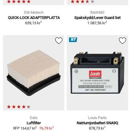
SW-Motech
RAXIMO
QUICK-LOCK ADAPTERPLATTA
Spakskydd/Lever Guard Set
1
1
659,13 kr
1 087,56 kr
NY
Delo
Louis Parts
Luftfilter
Natriumjonbatteri SNA9Q
1
1
2
76,79 kr
878,73 kr
RFP 164,67 kr