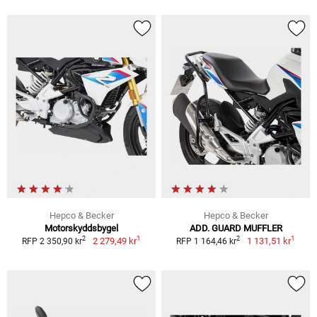
Hepco & Becker
Hepco & Becker
Motorskyddsbygel
ADD. GUARD MUFFLER
1
1
2
2
2 279,49 kr
1 131,51 kr
RFP 2 350,90 kr
RFP 1 164,46 kr