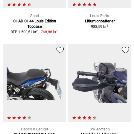
Shad
Louis Parts
SHAD SH44 Louis Edition
Litiumjonbatterier
1
Topcase
988,59 kr
1
2
768,88 kr
RFP 1 500,51 kr
Hepco & Becker
SW-Motech