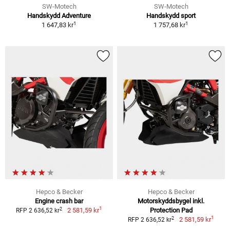
SW-Motech
SW-Motech
Handskydd Adventure
Handskydd sport
1
1
1 647,83 kr
1 757,68 kr
Hepco & Becker
Hepco & Becker
Engine crash bar
Motorskyddsbygel inkl.
1
2
2 581,59 kr
Protection Pad
RFP 2 636,52 kr
1
2
2 581,59 kr
RFP 2 636,52 kr