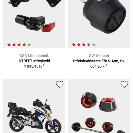
GSG Mototechnik
SW-Motech
STREET stötskydd
Störtskyddssats För S-Arm, Sv.
1
1
1 845,45 kr
604,20 kr